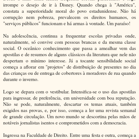
irrompe o desejo de ir à Disney. Quando chega à "América",
constata a superioridade moral do povo estadunidense. Não há
corrupção nem pobreza, prevalecem os direitos humanos, os
"serviços públicos" funcionam e há armas à vontade. Um paraíso!
Na adolescência, continua a frequentar escolas privadas onde,
naturalmente, só convive com pessoas brancas e da mesma classe
social. O oceânico conhecimento que passa a amealhar vem das
apostilas e de resumos de alguns clássicos da literatura que nele não
despertam o mínimo interesse. Já a tocante sensibilidade social
começa a aflorar em "projetos" de distribuição de presentes no dia
das crianças ou de entrega de cobertores à moradores de rua quando
durante o inverno.
Logo se depara com o vestibular. Intensifica-se o uso das apostilas
para ingressar, de preferência, em universidade com boa reputação.
Não se pode, naturalmente, descartar os temas atuais, também
exigidos nas provas, e, por isso, começa a ler uma revista semanal
de grande circulação. Um novo mundo se descortina pelas mãos de
notáveis jornalistas isentos e comprometidos com a democracia.
Ingressa na Faculdade de Direito. Entre uma festa e outra, começa a