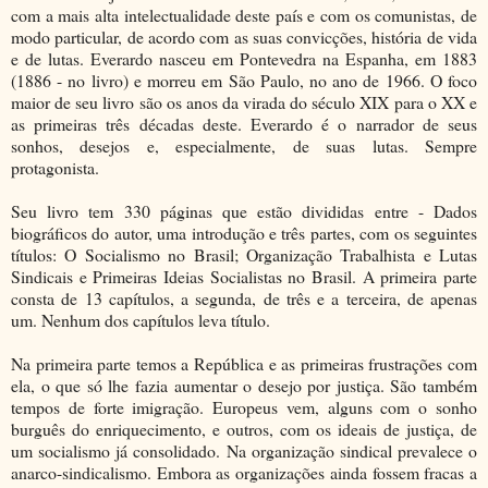
com a mais alta intelectualidade deste país e com os comunistas, de
modo particular, de acordo com as suas convicções, história de vida
e de lutas. Everardo nasceu em Pontevedra na Espanha, em 1883
(1886 - no livro) e morreu em São Paulo, no ano de 1966. O foco
maior de seu livro são os anos da virada do século XIX para o XX e
as primeiras três décadas deste. Everardo é o narrador de seus
sonhos, desejos e, especialmente, de suas lutas. Sempre
protagonista.
Seu livro tem 330 páginas que estão divididas entre - Dados
biográficos do autor, uma introdução e três partes, com os seguintes
títulos: O Socialismo no Brasil; Organização Trabalhista e Lutas
Sindicais e Primeiras Ideias Socialistas no Brasil. A primeira parte
consta de 13 capítulos, a segunda, de três e a terceira, de apenas
um. Nenhum dos capítulos leva título.
Na primeira parte temos a República e as primeiras frustrações com
ela, o que só lhe fazia aumentar o desejo por justiça. São também
tempos de forte imigração. Europeus vem, alguns com o sonho
burguês do enriquecimento, e outros, com os ideais de justiça, de
um socialismo já consolidado. Na organização sindical prevalece o
anarco-sindicalismo. Embora as organizações ainda fossem fracas a