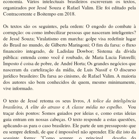
economia. Vários intelectuais brasileiros escreveram os textos,
organizados por Jessé Souza e Rafael Valim. Ele foi editado pela
Contracorrente e Boitempo em 2018.
Os textos são os seguintes, pela ordem: O engodo do combate à
corrupção: ou como imbecilizar pessoas que nasceram inteligentes?
de Jessé Souza; Viralatismo em marcha: golpe visa redefinir lugar
do Brasil no mundo, de Gilberto Maringoni; O fim da farsa: o fluxo
financeiro integrado, de Ladislau Dowbor; Sistema da dívida
pública: entenda como você é roubado, de Maria Lucia Fatorelli;
Imposto é coisa de pobre, de André Horta; Os grandes negócios que
nasceram da cartelização da mídia, de Luis Nassif e O discurso
jurídico brasileiro: Da farsa ao cinismo, de Rafael Valim. A maioria
dos autores são bem conhecidos de quem, mesmo minimamente,
vive informado.
O texto de Jessé retoma os seus livros,
A tolice da inteligência
brasileira, A elite do atraso
e
A classe média no espelho.
Vou
traçar dois pontos: Somos guiados por ideias e, como estas ideias
guia entram em nossas cabeças. O texto responde a estas questões,
aplicando-as para o caso brasileiro. Ele parte de um pressuposto que
eu sempre defendi, de que é impossível não aprender. Ele diz isto da
seguinte forma: "Como sempre, o principal desafio do