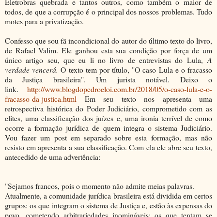
Eletrobras quebrada e tantos outros, como também o maior de
todos, de que a corrupção é o principal dos nossos problemas. Tudo
motes para a privatização.
Confesso que sou fã incondicional do autor do último texto do livro,
de Rafael Valim. Ele ganhou esta sua condição por força de um
único artigo seu, que eu li no livro de entrevistas do Lula,
A
verdade vencerá.
O texto tem por título, "O caso Lula e o fracasso
da Justiça brasileira". Um jurista notável. Deixo o
link.
http://www.blogdopedroeloi.com.br/2018/05/o-caso-lula-e-o-
fracasso-da-justica.html
Em seu texto nos apresenta uma
retrospectiva histórica do Poder Judiciário, comprometido com as
elites, uma classificação dos juízes e, uma ironia terrível de como
ocorre a formação jurídica de quem integra o sistema Judiciário.
Vou fazer um post em separado sobre esta formação, mas não
resisto em apresenta a sua classificação. Com ela ele abre seu texto,
antecedido de uma advertência:
"Sejamos francos, pois o momento não admite meias palavras.
Atualmente, a comunidade jurídica brasileira está dividida em certos
grupos: os que integram o sistema de Justiça e, estão às expensas do
povo, cometendo arbitrariedades inomináveis; os que tentam se