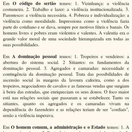
O código do sertão
Em
temos: 1. Vizinhança: a violência
costumeira. 2. Trabalho e lazer: a violência institucionalizada. 3.
Parentesco: a violência necessária. 4. Pobreza e individualização: a
violência como moralidade. Impressiona como a violência fazia
parte do cotidiano e se dava, sempre por motivos fúteis e banais. Os
homens livres e pobres eram violentos e valentes. A valentia era o
grande valor moral de uma sociedade hierarquizada em todas as
suas possibilidades.
A dominação pessoal
Em
temos: 1. Tropeiros e vendeiros: a
abertura do sistema social. 2 Sitiantes: os fundamentos da
dominação pessoal. 3. Agregados e camaradas: necessidade e
contingência da dominação pessoal. Trata das possibilidades de
ascensão social às margens da lavoura cafeeira, como a dos
tropeiros, negociadores de cavalos e as famosas vendas que surgiam
à beira das estradas, que enriqueciam os seus donos. O foco maior
está nas relações sociais que passaram a se estabelecer. Tanto os
sitiantes, quanto os agregados e os camaradas vivam na
dependência do fazendeiro e as relações teriam de ser "cordiais",
senão a violência imperava.
O homem comum, a administração e o Estado
Em
temos: 1. A