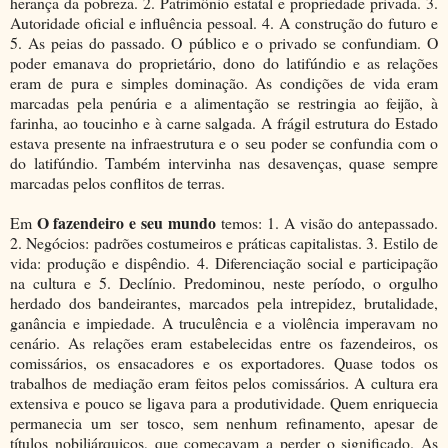
herança da pobreza. 2. Patrimônio estatal e propriedade privada. 3.
Autoridade oficial e influência pessoal. 4. A construção do futuro e
5. As peias do passado. O público e o privado se confundiam. O
poder emanava do proprietário, dono do latifúndio e as relações
eram de pura e simples dominação. As condições de vida eram
marcadas pela penúria e a alimentação se restringia ao feijão, à
farinha, ao toucinho e à carne salgada. A frágil estrutura do Estado
estava presente na infraestrutura e o seu poder se confundia com o
do latifúndio. Também intervinha nas desavenças, quase sempre
marcadas pelos conflitos de terras.
O fazendeiro e seu mundo
Em
temos: 1. A visão do antepassado.
2. Negócios: padrões costumeiros e práticas capitalistas. 3. Estilo de
vida: produção e dispêndio. 4. Diferenciação social e participação
na cultura e 5. Declínio. Predominou, neste período, o orgulho
herdado dos bandeirantes, marcados pela intrepidez, brutalidade,
ganância e impiedade. A truculência e a violência imperavam no
cenário. As relações eram estabelecidas entre os fazendeiros, os
comissários, os ensacadores e os exportadores. Quase todos os
trabalhos de mediação eram feitos pelos comissários. A cultura era
extensiva e pouco se ligava para a produtividade. Quem enriquecia
permanecia um ser tosco, sem nenhum refinamento, apesar de
títulos nobiliárquicos, que começavam a perder o significado. As