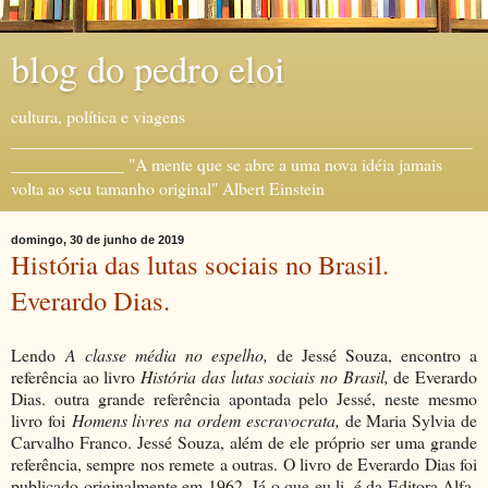
blog do pedro eloi
cultura, política e viagens
_____________________________________________________
_____________ "A mente que se abre a uma nova idéia jamais
volta ao seu tamanho original" Albert Einstein
domingo, 30 de junho de 2019
História das lutas sociais no Brasil.
Everardo Dias.
Lendo
A classe média no espelho,
de Jessé Souza, encontro a
referência ao livro
História das lutas sociais no Brasil,
de Everardo
Dias. outra grande referência apontada pelo Jessé, neste mesmo
livro foi
Homens livres na ordem escravocrata,
de Maria Sylvia de
Carvalho Franco. Jessé Souza, além de ele próprio ser uma grande
referência, sempre nos remete a outras. O livro de Everardo Dias foi
publicado originalmente em 1962. Já o que eu li, é da Editora Alfa-