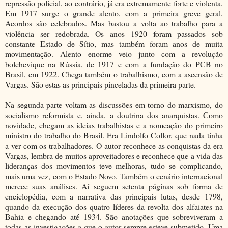
repressão policial, ao contrário, já era extremamente forte e violenta.
Em 1917 surge o grande alento, com a primeira greve geral.
Acordos são celebrados. Mas bastou a volta ao trabalho para a
violência ser redobrada. Os anos 1920 foram passados sob
constante Estado de Sítio, mas também foram anos de muita
movimentação. Alento enorme veio junto com a revolução
bolchevique na Rússia, de 1917 e com a fundação do PCB no
Brasil, em 1922. Chega também o trabalhismo, com a ascensão de
Vargas. São estas as principais pinceladas da primeira parte.
Na segunda parte voltam as discussões em torno do marxismo, do
socialismo reformista e, ainda, a doutrina dos anarquistas. Como
novidade, chegam as ideias trabalhistas e a nomeação do primeiro
ministro do trabalho do Brasil. Era Lindolfo Collor, que nada tinha
a ver com os trabalhadores. O autor reconhece as conquistas da era
Vargas, lembra de muitos aproveitadores e reconhece que a vida das
lideranças dos movimentos teve melhoras, tudo se complicando,
mais uma vez, com o Estado Novo. Também o cenário internacional
merece suas análises. Aí seguem setenta páginas sob forma de
enciclopédia, com a narrativa das principais lutas, desde 1798,
quando da execução dos quatro líderes da revolta dos alfaiates na
Bahia e chegando até 1934. São anotações que sobreviveram a
todas as investigações a que o autor sempre esteve submetido. Uma