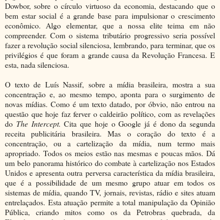
Dowbor, sobre o círculo virtuoso da economia, destacando que o
bem estar social é a grande base para impulsionar o crescimento
econômico. Algo elementar, que a nossa elite teima em não
compreender. Com o sistema tributário progressivo seria possível
fazer a revolução social silenciosa, lembrando, para terminar, que os
privilégios é que foram a grande causa da Revolução Francesa. E
esta, nada silenciosa.
O texto de Luís Nassif, sobre a mídia brasileira, mostra a sua
concentração e, ao mesmo tempo, aponta para o surgimento de
novas mídias. Como é um texto datado, por óbvio, não entrou na
questão que hoje faz ferver o caldeirão político, com as revelações
do
The Intercept.
Cita que hoje o Google já é dono da segunda
receita publicitária brasileira. Mas o coração do texto é a
concentração, ou a cartelização da mídia, num termo mais
apropriado. Todos os meios estão nas mesmas e poucas mãos. Dá
um belo panorama histórico do combate à cartelização nos Estados
Unidos e apresenta outra perversa característica da mídia brasileira,
que é a possibilidade de um mesmo grupo atuar em todos os
sistemas de mídia, quando TV, jornais, revistas, rádio e sites atuam
entrelaçados. Esta atuação permite a total manipulação da Opinião
Pública, criando mitos como os da Petrobras quebrada, da