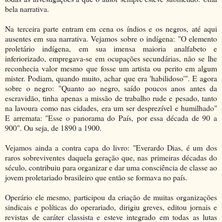
bela narrativa.
Na terceira parte entram em cena os índios e os negros, até aqui
ausentes em sua narrativa. Vejamos sobre o indígena: "O elemento
proletário indígena, em sua imensa maioria analfabeto e
inferiorizado, empregava-se em ocupações secundárias, não se lhe
reconhecia valor mesmo que fosse um artista ou perito em algum
mister. Podiam, quando muito, achar que era 'habilidoso'". E agora
sobre o negro: "Quanto ao negro, saído poucos anos antes da
escravidão, tinha apenas a missão de trabalho rude e pesado, tanto
na lavoura como nas cidades, era um ser desprezível e humilhado"
E arremata: "Esse o panorama do País, por essa década de 90 a
900". Ou seja, de 1890 a 1900.
Vejamos ainda a contra capa do livro: "Everardo Dias, é um dos
raros sobreviventes daquela geração que, nas primeiras décadas do
século, contribuiu para organizar e dar uma consciência de classe ao
jovem proletariado brasileiro que então se formava no país.
Operário ele mesmo, participou da criação de muitas organizações
sindicais e políticas do operariado, dirigiu greves, editou jornais e
revistas de caráter classista e esteve integrado em todas as lutas