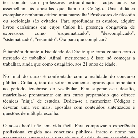
ter contato com professores extraordinários, cujas aulas se
assemelham às apostilas que liam no Colégio. Uma didática
exemplar e nenhuma crítica: uma maravilha! Professores de filosofia
ou sociologia são evitados. Para aprofundar os estudos, adquire
livros caríssimos em cujos títulos há presença obrigatória de
expressões como "esquematizado", "descomplicado",
"sistematizado", "resumido". Ora para que complicar?
É também durante a Faculdade de Direito que toma contato com o
mercado de trabalho! Afinal, meritocracia é isso: só começar a
trabalhar, ainda que como estagiário, aos 21 anos de idade.
No final do curso é confrontado com a realidade do concurso
público. Coitado, terá de sofrer novamente agruras que remontam
ao período tenebroso do vestibular. Para superar este desafio,
matricula-se prontamente em um curso preparatório que oferece
técnicas "ninja" de estudos. Dedica-se a memorizar Códigos e
devorar, uma vez mais, apostilas com conteúdos sintetizados e
questões de múltipla escolha.
O nosso herói não tem vida fácil. Para comprovar a experiência
profissional exigida nos concursos públicos, insere o nome nas
procurações outorgadas a uma tia que é sócia de um escritório de