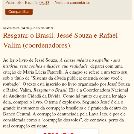
Pedro Eloi Rech
às
08:33
Nenhum comentário:
Compartilhar
sexta-feira, 14 de junho de 2019
Resgatar o Brasil. Jessé Souza e Rafael
Valim (coordenadores).
Ao ler o livro de Jessé Souza,
A classe média no espelho - sua
história, seus sonhos e ilusões, sua realidade,
deparei com uma
citação de Maria Lúcia Fatorelli. A citação se refere a um texto seu,
sob o título de "Sistema da dívida pública: entenda como você é
roubado". O texto está inserido no livro organizado por Jessé Souza
e Rafael Valim,
Resgatar o Brasil.
Ela é a Coordenadora Nacional
da Auditoria Cidadã da Dívida. Como há muito eu queria ler algo
dela, comprei o livro. O tema é explosivo. Segundo Jessé é ela o
grande instrumento da corrupção brasileira e é praticada dentro do
Banco Central. A corrupção denunciada pela Lava Jato, é por ele
considerada como a "corrupção dos tolos", de centavos, perto da
real corrupção existente.