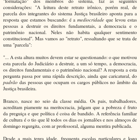
"formatação" dos membros do sistema, faz as seguintes
considerações: "A leitura deste retrato irônico, porém real, de
parcela dos integrantes do sistema Justiça brasileiro aponta para a
resposta que estamos buscando: é a
mediocridade
que levou estas
pessoas a destruir os direitos fundamentais, a democracia e o
patrimônio nacional. Neles não habita qualquer sentimento
constitucional". Mas vamos ao "retrato", ressaltando que se trata de
uma "parcela":
"... A esta altura muitos devem estar se questionando: o que motivou
esta parcela do Judiciário a destruir, a um só tempo, a democracia,
os direitos fundamentais e o patrimônio nacional? A resposta a esta
pergunta passa por uma rápida descrição, ainda que caricatural, do
padrão
das pessoas que ocupam os cargos públicos no âmbito da
Justiça brasileira.
Branco, nasce no seio da classe média. Os pais, trabalhadores,
acreditam piamente na meritocracia, julgam que a pobreza é fruto
da preguiça e que política é coisa de bandido. A referência familiar
de cultura é o tio que lê todos os dias os jornalões e nos almoços de
domingo regurgita, com ar professoral, alguma mentira publicada.
Desde a mais tenra idade, frequenta escolas particulares e logo