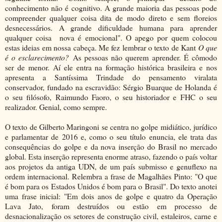
conhecimento não é cognitivo. A grande maioria das pessoas pode
compreender qualquer coisa dita de modo direto e sem floreios
desnecessários. A grande dificuldade humana para aprender
qualquer coisa nova é emocional". O apego por quem colocou
estas ideias em nossa cabeça. Me fez lembrar o texto de Kant
O que
é o esclarecimento?
As pessoas não querem aprender. É cômodo
ser de menor. Aí ele entra na formação histórica brasileira e nos
apresenta a Santíssima Trindade do pensamento viralata
conservador, fundado na escravidão: Sérgio Buarque de Holanda é
o seu filósofo, Raimundo Faoro, o seu historiador e FHC o seu
realizador. Genial, como sempre.
O texto de Gilberto Maringoni se centra no golpe midiático, jurídico
e parlamentar de 2016 e, como o seu título enuncia, ele trata das
consequências do golpe e da nova inserção do Brasil no mercado
global. Esta inserção representa enorme atraso, fazendo o país voltar
aos projetos da antiga UDN, de um país submisso e genuflexo na
ordem internacional. Relembra a frase de Magalhães Pinto: "O que
é bom para os Estados Unidos é bom para o Brasil". Do texto anotei
uma frase inicial: "Em dois anos de golpe e quatro da Operação
Lava Jato, foram destruídos ou estão em processo de
desnacionalização os setores de construção civil, estaleiros, carne e