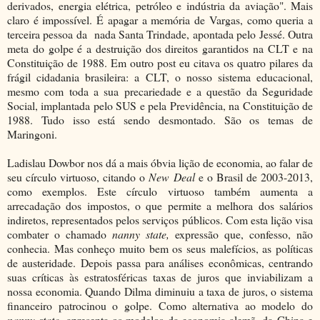
derivados, energia elétrica, petróleo e indústria da aviação". Mais
claro é impossível. É apagar a memória de Vargas, como queria a
terceira pessoa da nada Santa Trindade, apontada pelo Jessé. Outra
meta do golpe é a destruição dos direitos garantidos na CLT e na
Constituição de 1988. Em outro post eu citava os quatro pilares da
frágil cidadania brasileira: a CLT, o nosso sistema educacional,
mesmo com toda a sua precariedade e a questão da Seguridade
Social, implantada pelo SUS e pela Previdência, na Constituição de
1988. Tudo isso está sendo desmontado. São os temas de
Maringoni.
Ladislau Dowbor nos dá a mais óbvia lição de economia, ao falar de
seu círculo virtuoso, citando o
New Deal
e o Brasil de 2003-2013,
como exemplos. Este círculo virtuoso também aumenta a
arrecadação dos impostos, o que permite a melhora dos salários
indiretos, representados pelos serviços públicos. Com esta lição visa
combater o chamado
nanny state,
expressão que, confesso, não
conhecia. Mas conheço muito bem os seus malefícios, as políticas
de austeridade. Depois passa para análises econômicas, centrando
suas críticas às estratosféricas taxas de juros que inviabilizam a
nossa economia. Quando Dilma diminuiu a taxa de juros, o sistema
financeiro patrocinou o golpe. Como alternativa ao modelo do
nanny state
, apresenta os modelos da economia alemã, da China e