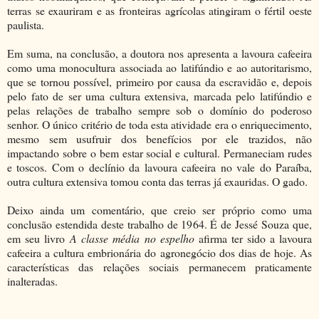
terras se exauriram e as fronteiras agrícolas atingiram o fértil oeste
paulista.
Em suma, na conclusão, a doutora nos apresenta a lavoura cafeeira
como uma monocultura associada ao latifúndio e ao autoritarismo,
que se tornou possível, primeiro por causa da escravidão e, depois
pelo fato de ser uma cultura extensiva, marcada pelo latifúndio e
pelas relações de trabalho sempre sob o domínio do poderoso
senhor. O único critério de toda esta atividade era o enriquecimento,
mesmo sem usufruir dos benefícios por ele trazidos, não
impactando sobre o bem estar social e cultural. Permaneciam rudes
e toscos. Com o declínio da lavoura cafeeira no vale do Paraíba,
outra cultura extensiva tomou conta das terras já exauridas. O gado.
Deixo ainda um comentário, que creio ser próprio como uma
conclusão estendida deste trabalho de 1964. É de Jessé Souza que,
em seu livro
A classe média no espelho
afirma ter sido a lavoura
cafeeira a cultura embrionária do agronegócio dos dias de hoje. As
características das relações sociais permanecem praticamente
inalteradas.