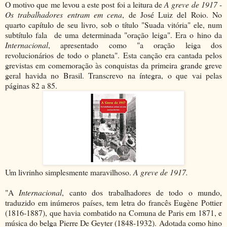
O motivo que me levou a este post foi a leitura de
A greve de 1917 -
Os trabalhadores entram em cena
, de José Luiz del Roio. No
quarto capítulo de seu livro, sob o título "Suada vitória" ele, num
subtítulo fala de uma determinada "oração leiga". Era o hino da
Internacional
, apresentado como "a oração leiga dos
revolucionários de todo o planeta". Esta canção era cantada pelos
grevistas em comemoração às conquistas da primeira grande greve
geral havida no Brasil. Transcrevo na íntegra, o que vai pelas
páginas 82 a 85.
Um livrinho simplesmente maravilhoso.
A greve de 1917.
"A
Internacional
, canto dos trabalhadores de todo o mundo,
traduzido em inúmeros países, tem letra do francês Eugène Pottier
(1816-1887), que havia combatido na Comuna de Paris em 1871, e
música do belga Pierre De Geyter (1848-1932). Adotada como hino