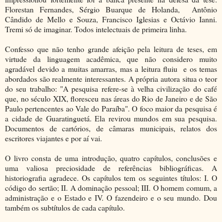
Florestan Fernandes, Sérgio Buarque de Holanda, Antônio
Cândido de Mello e Souza, Francisco Iglesias e Octávio Ianni.
Tremi só de imaginar. Todos intelectuais de primeira linha.
Confesso que não tenho grande afeição pela leitura de teses, em
virtude da linguagem acadêmica, que não considero muito
agradável devido a muitas amarras, mas a leitura fluiu e os temas
abordados são realmente interessantes. A própria autora situa o teor
do seu trabalho: "A pesquisa refere-se à velha civilização do café
que, no século XIX, floresceu nas áreas do Rio de Janeiro e de São
Paulo pertencentes ao Vale do Paraíba". O foco maior da pesquisa é
a cidade de Guaratinguetá. Ela revirou mundos em sua pesquisa.
Documentos de cartórios, de câmaras municipais, relatos dos
escritores viajantes e por aí vai.
O livro consta de uma introdução, quatro capítulos, conclusões e
uma valiosa preciosidade de referências bibliográficas. A
historiografia agradece. Os capítulos tem os seguintes títulos: I. O
código do sertão; II. A dominação pessoal; III. O homem comum, a
administração e o Estado e IV. O fazendeiro e o seu mundo. Dou
também os subtítulos de cada capítulo.