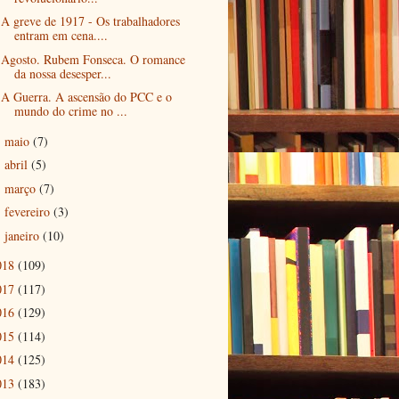
A greve de 1917 - Os trabalhadores
entram em cena....
Agosto. Rubem Fonseca. O romance
da nossa desesper...
A Guerra. A ascensão do PCC e o
mundo do crime no ...
maio
(7)
►
abril
(5)
►
março
(7)
►
fevereiro
(3)
►
janeiro
(10)
►
018
(109)
017
(117)
016
(129)
015
(114)
014
(125)
013
(183)