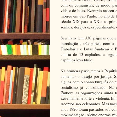
com os comunistas, de modo part
vida e de lutas. Everardo nasceu
morreu em São Paulo, no ano de 1
século XIX para o XX e as primei
sonhos, desejos e, especialmente, 
Seu livro tem 330 páginas que es
introdução e três partes, com os
Trabalhista e Lutas Sindicais e P
consta de 13 capítulos, a segu
capítulos leva título.
Na primeira parte temos a Repúblic
aumentar o desejo por justiça. 
alguns com o sonho burguês do en
socialismo já consolidado. Na o
Embora as organizações ainda fos
extremamente forte e violenta. Em
Acordos são celebrados. Mas basto
anos 1920 foram passados sob con
movimentação. Alento enorme veio