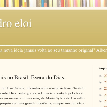
ro eloi
gens ___________________________________________
 nova idéia jamais volta ao seu tamanho original" Alber
Arquiv
iais no Brasil. Everardo Dias.
2
►
2
►
o,
de Jessé Souza, encontro a referência ao livro
História
2
►
rardo Dias. outra grande referência apontada pelo Jessé,
2
►
res na ordem escravocrata,
de Maria Sylvia de Carvalho
2
►
 próprio ser uma grande referência, sempre nos remete a