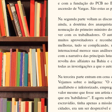
e com a fundação do PCB no Br
ascensão de Vargas. São estas as p
Na segunda parte voltam as discu
ainda, a doutrina dos anarquist
nomeação do primeiro ministro do t
ver com os trabalhadores. O aut
muitos aproveitadores e recon
melhoras, tudo se complicando,
internacional merece suas análise
com a narrativa das principais lut
revolta dos alfaiates na Bahia 
todas as investigações a que o aut
Na terceira parte entram em cena o
Vejamos sobre o indígena: "O e
analfabeto e inferiorizado, empre
valor mesmo que fosse um artista
que era 'habilidoso'". E agora sob
escravidão, tinha apenas a missã
cidades, era um ser desprezível 