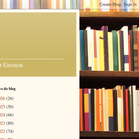
_______________________
t Einstein
o do blog
026
(26)
025
(50)
024
(66)
023
(89)
022
(74)