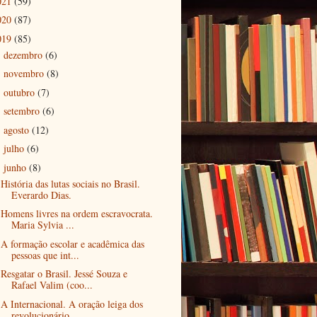
021
(59)
020
(87)
019
(85)
dezembro
(6)
►
novembro
(8)
►
outubro
(7)
►
setembro
(6)
►
agosto
(12)
►
julho
(6)
►
junho
(8)
▼
História das lutas sociais no Brasil.
Everardo Dias.
Homens livres na ordem escravocrata.
Maria Sylvia ...
A formação escolar e acadêmica das
pessoas que int...
Resgatar o Brasil. Jessé Souza e
Rafael Valim (coo...
A Internacional. A oração leiga dos
revolucionário...