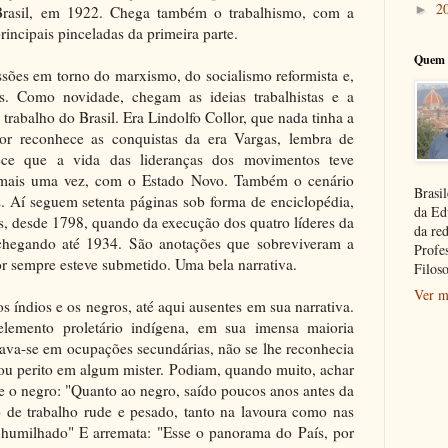
2
►
asil, em 1922. Chega também o trabalhismo, com a
rincipais pinceladas da primeira parte.
Quem 
ssões em torno do marxismo, do socialismo reformista e,
as. Como novidade, chegam as ideias trabalhistas e a
rabalho do Brasil. Era Lindolfo Collor, que nada tinha a
or reconhece as conquistas da era Vargas, lembra de
hece que a vida das lideranças dos movimentos teve
 mais uma vez, com o Estado Novo. Também o cenário
Brasil
s. Aí seguem setenta páginas sob forma de enciclopédia,
da Ed
as, desde 1798, quando da execução dos quatro líderes da
da re
e chegando até 1934. São anotações que sobreviveram a
Profe
or sempre esteve submetido. Uma bela narrativa.
Filoso
Ver m
s índios e os negros, até aqui ausentes em sua narrativa.
lemento proletário indígena, em sua imensa maioria
gava-se em ocupações secundárias, não se lhe reconhecia
 ou perito em algum mister. Podiam, quando muito, achar
re o negro: "Quanto ao negro, saído poucos anos antes da
o de trabalho rude e pesado, tanto na lavoura como nas
e humilhado" E arremata: "Esse o panorama do País, por