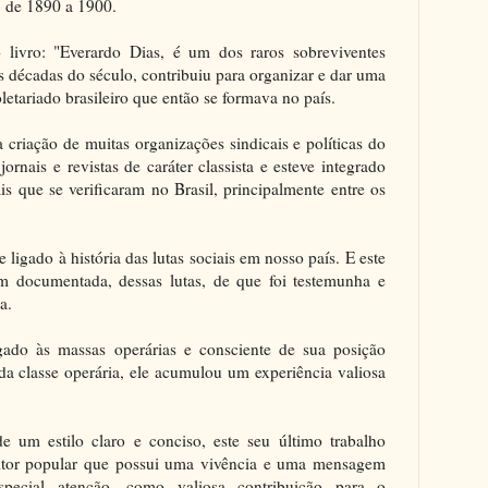
, de 1890 a 1900.
livro: "Everardo Dias, é um dos raros sobreviventes
s décadas do século, contribuiu para organizar e dar uma
letariado brasileiro que então se formava no país.
 criação de muitas organizações sindicais e políticas do
jornais e revistas de caráter classista e esteve integrado
ais que se verificaram no Brasil, principalmente entre os
igado à história das lutas sociais em nosso país. E este
em documentada, dessas lutas, de que foi testemunha e
a.
gado às massas operárias e consciente de sua posição
da classe operária, ele acumulou um experiência valiosa
e um estilo claro e conciso, este seu último trabalho
ritor popular que possui uma vivência e uma mensagem
pecial atenção, como valiosa contribuição para o