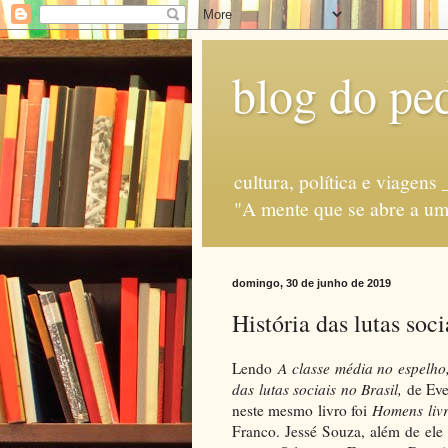
blog do ped
cultura, política e via
"A mente que se abre a uma
domingo, 30 de junho de 2019
História das lutas soc
Lendo
A classe média no espelh
das lutas sociais no Brasil,
de Eve
neste mesmo livro foi
Homens liv
Franco. Jessé Souza, além de ele