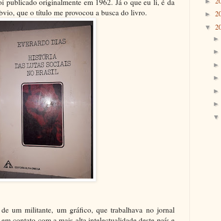
2
oi publicado originalmente em 1962. Já o que eu li, é da
►
vio, que o título me provocou a busca do livro.
2
►
2
▼
 de um militante, um gráfico, que trabalhava no jornal
 em contato com a mais alta intelectualidade deste país e