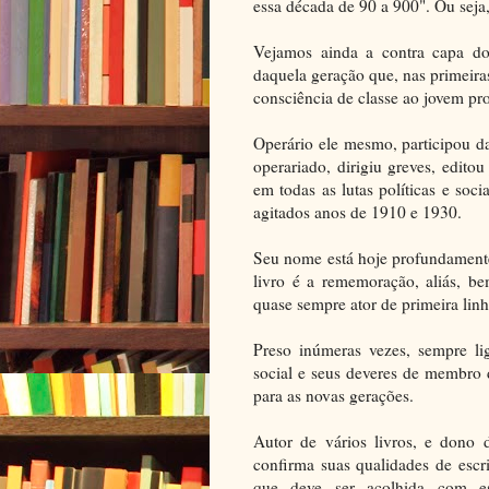
essa década de 90 a 900". Ou seja
Vejamos ainda a contra capa do 
daquela geração que, nas primeira
consciência de classe ao jovem pro
Operário ele mesmo, participou da
operariado, dirigiu greves, editou 
em todas as lutas políticas e soci
agitados anos de 1910 e 1930.
Seu nome está hoje profundamente l
livro é a rememoração, aliás, b
quase sempre ator de primeira linh
Preso inúmeras vezes, sempre li
social e seus deveres de membro 
para as novas gerações.
Autor de vários livros, e dono d
confirma suas qualidades de esc
que deve ser acolhida com es