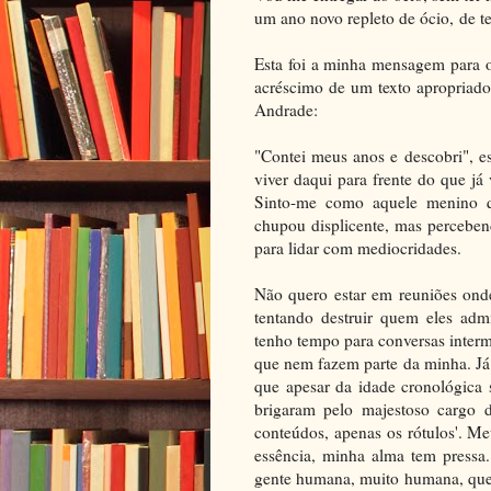
um ano novo repleto de ócio, de t
Esta foi a minha mensagem para o
acréscimo de um texto apropriado 
Andrade:
"Contei meus anos e descobri", 
viver daqui para frente do que já
Sinto-me como aquele menino qu
chupou displicente, mas perceben
para lidar com mediocridades.
Não quero estar em reuniões ond
tentando destruir quem eles admi
tenho tempo para conversas intermi
que nem fazem parte da minha. Já
que apesar da idade cronológica 
brigaram pelo majestoso cargo d
conteúdos, apenas os rótulos'. Me
essência, minha alma tem pressa.
gente humana, muito humana, que s