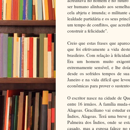
acreditava no homem e no futuro"
ser humano alinhado aos semelhan
cela abjeta e imunda; o militante
lealdade partidária e os seus princí
um tempo de conflitos, que acred
construir a felicidade".
Creio que estas frases que apare
que foi efetivamente a vida deste
brasileiro. Com relação à felicid
Era um homem muito exigent
extremamente sensível, e lhe doí
desde os sofridos tempos de sua
Janeiro e na vida difícil que levo
econômicas para prover o sustento 
O escritor nasce na cidade de Q
entre 16 irmãos. A família muda
Alagoas. Graciliano vai estudar
Índios, Alagoas. Terá uma breve 
Palmeira dos Índios, onde se es
casado, mas a esposa falece no 