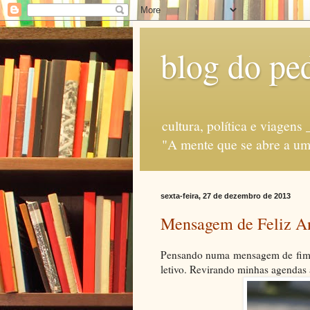
blog do ped
cultura, política e via
"A mente que se abre a uma
sexta-feira, 27 de dezembro de 2013
Mensagem de Feliz A
Pensando numa mensagem de fim d
letivo. Revirando minhas agendas a