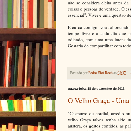
não se considera eleita antes da
coisas e pessoas de verdade. O ess
essencial". Viver é uma questão de
E eu cá comigo, vou saboreando 
tempo livre e a cada dia que 
odiando, com uma uma intensida
Gostaria de compartilhar com tod
Postado por
Pedro Eloi Rech
às
08:37
quarta-feira, 18 de dezembro de 2013
O Velho Graça - Uma 
"Casmurro ou cordial, arredio ou 
velho Graça talvez tenha sido 
austera, os gestos contidos, as pa