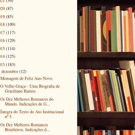
021
(59)
020
(87)
019
(85)
018
(109)
017
(117)
016
(129)
015
(114)
014
(125)
013
(183)
dezembro
(12)
▼
Mensagem de Feliz Ano Novo.
O Velho Graça - Uma Biografia de
Graciliano Ramos.
Os Dez Melhores Romances do
Mundo. Indicações de G...
Íntegra do Texto do Ato Institucional
nº 5.
Os Dez Melhores Romances
Brasileiros. Indicações d...