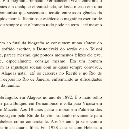
. E o biógrafo arremata: "Permanecem vivos entre nós o
tes em qualquer circunstância, se fosse o caso em uma
 comunista que sustentou a tensão entre as exigências da
pios morais, literários e estéticos; o magnífico escritor de
itou sempre que o homem tudo pode na terra - até mesmo
cem ao final da biografia se constituem numa síntese do
 sofrido escritor, o Dostoiévski do sertão ou o Tolstoi
ade, parece mesmo, que poucos momentos felizes ele teve.
e, especialmente consigo mesmo. Era um homem
am as injustiças sociais com as quais sempre conviveu,
 Alagoas natal, até os cárceres no Recife e no Rio de
u, depois no Rio de Janeiro, enfrentando as dificuldades
da família.
uebrângulo, em Alagoas no ano de 1892. É o mais velho
-se para Buíque, em Pernambuco e volta para Viçosa em
 em Maceió. Aos 18 anos passa a morar em Palmeira dos
passagem pelo Rio de Janeiro, voltando novamente para
tabelece como comerciante. Aos 23 anos já se encontra
parto da quarta filha. Em 1928 casa-se com Helena, a