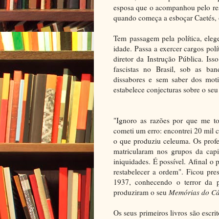
esposa que o acompanhou pelo res
quando começa a esboçar Caetés, 
Tem passagem pela política, eleg
idade. Passa a exercer cargos pol
diretor da Instrução Pública. Is
fascistas no Brasil, sob as ban
dissabores e sem saber dos moti
estabelece conjecturas sobre o seu
"Ignoro as razões por que me to
cometi um erro: encontrei 20 mil c
o que produziu celeuma. Os profes
matricularam nos grupos da capi
iniquidades. É possível. Afinal o
restabelecer a ordem". Ficou pre
1937, conhecendo o terror da p
produziram o seu
Memórias do Cá
Os seus primeiros livros são esc