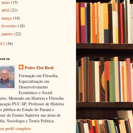
maio
(15)
►
abril
(21)
►
março
(18)
►
fevereiro
(18)
►
janeiro
(22)
►
012
(56)
sou eu
Pedro Eloi Rech
Formação em Filosofia,
Especialização em
Desenvolvimento
Econômico e Social
eiro, Mestrado em História e Filosofia
ucação PUC-SP, Professor de História
de pública do Estado do Paraná e
ssor do Ensino Superior nas áreas de
fia, Sociologia e Teoria Política.
eu perfil completo