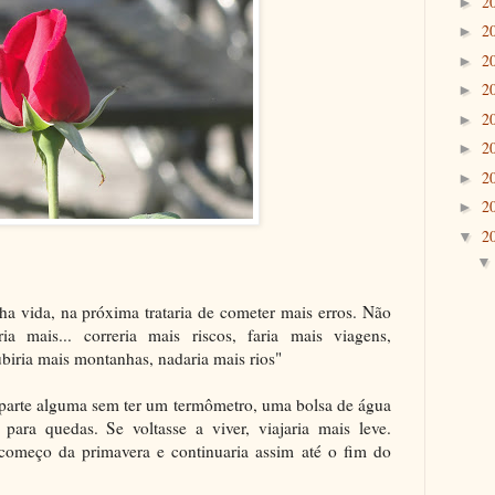
2
►
2
►
2
►
2
►
2
►
2
►
2
►
2
►
2
▼
a vida, na próxima trataria de cometer mais erros. Não
aria mais... correria mais riscos, faria mais viagens,
ubiria mais montanhas, nadaria mais rios"
 parte alguma sem ter um termômetro, uma bolsa de água
ra quedas. Se voltasse a viver, viajaria mais leve.
começo da primavera e continuaria assim até o fim do