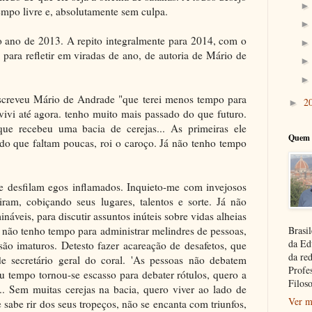
empo livre e, absolutamente sem culpa.
 ano de 2013. A repito integralmente para 2014, com o
para refletir em viradas de ano, de autoria de Mário de
escreveu Mário de Andrade "que terei menos tempo para
2
►
 vivi até agora. tenho muito mais passado do que futuro.
e recebeu uma bacia de cerejas... As primeiras ele
Quem 
do que faltam poucas, roi o caroço. Já não tenho tempo
e desfilam egos inflamados. Inquieto-me com invejosos
ram, cobiçando seus lugares, talentos e sorte. Já não
náveis, para discutir assuntos inúteis sobre vidas alheias
 não tenho tempo para administrar melindres de pessoas,
Brasil
da Ed
são imaturos. Detesto fazer acareação de desafetos, que
da re
e secretário geral do coral. 'As pessoas não debatem
Profe
u tempo tornou-se escasso para debater rótulos, quero a
Filoso
.. Sem muitas cerejas na bacia, quero viver ao lado de
Ver m
abe rir dos seus tropeços, não se encanta com triunfos,