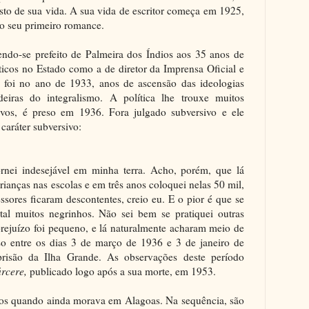
to de sua vida. A sua vida de escritor começa em 1925,
o seu primeiro romance.
endo-se prefeito de Palmeira dos Índios aos 35 anos de
íticos no Estado como a de diretor da Imprensa Oficial e
so foi no ano de 1933, anos de ascensão das ideologias
deiras do integralismo. A política lhe trouxe muitos
vos, é preso em 1936. Fora julgado subversivo e ele
 caráter subversivo:
rnei indesejável em minha terra. Acho, porém, que lá
rianças nas escolas e em três anos coloquei nelas 50 mil,
sores ficaram descontentes, creio eu. E o pior é que se
tal muitos negrinhos. Não sei bem se pratiquei outras
 prejuízo foi pequeno, e lá naturalmente acharam meio de
so entre os dias 3 de março de 1936 e 3 de janeiro de
risão da Ilha Grande. As observações deste período
rcere,
publicado logo após a sua morte, em 1953.
ritos quando ainda morava em Alagoas. Na sequência, são