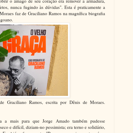
obrir o âmago de seu coração era remover a armadura,
fetos, nunca fugindo às dúvidas". Esta é praticamente a
e Moraes faz de Graciliano Ramos na magnífica biografia
lagoano.
de Graciliano Ramos, escrita por Dênis de Moraes.
rta a mais para que Jorge Amado também pudesse
seco e difícil, diziam-no pessimista; era terno e solidário,