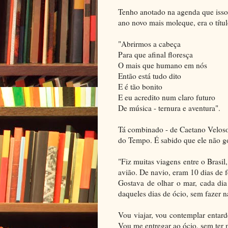
Tenho anotado na agenda que isso 
ano novo mais moleque, era o títu
"Abrirmos a cabeça
Para que afinal floresça
O mais que humano em nós
Então está tudo dito
E é tão bonito
E eu acredito num claro futuro
De música - ternura e aventura".
Tá combinado - de Caetano Veloso
do Tempo. É sabido que ele não go
"Fiz muitas viagens entre o Brasi
avião. De navio, eram 10 dias de f
Gostava de olhar o mar, cada dia
daqueles dias de ócio, sem fazer na
Vou viajar, vou contemplar entard
Vou me entregar ao ócio, sem ter m