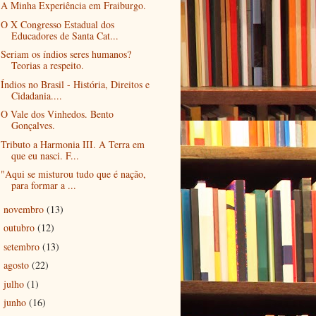
A Minha Experiência em Fraiburgo.
O X Congresso Estadual dos
Educadores de Santa Cat...
Seriam os índios seres humanos?
Teorias a respeito.
Índios no Brasil - História, Direitos e
Cidadania....
O Vale dos Vinhedos. Bento
Gonçalves.
Tributo a Harmonia III. A Terra em
que eu nasci. F...
"Aqui se misturou tudo que é nação,
para formar a ...
novembro
(13)
►
outubro
(12)
►
setembro
(13)
►
agosto
(22)
►
julho
(1)
►
junho
(16)
►