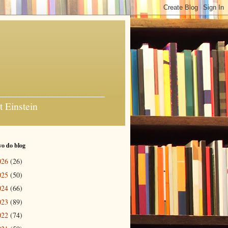
_______________________
t Einstein
o do blog
026
(26)
025
(50)
024
(66)
023
(89)
022
(74)