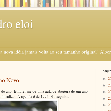
ro eloi
gens ___________________________________________
 nova idéia jamais volta ao seu tamanho original" Alber
Arquiv
no Novo.
2
►
2
►
e ano, lembrei-me de uma aula de abertura de um ano
2
►
 localizei. A agenda é de 1994. É a seguinte:
2
►
2
►