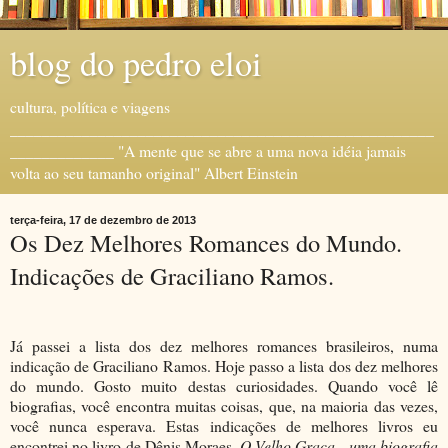
blog do pedro eloi
cultura, política e viagens
_____________________________________________________
_____________ "A mente que se abre a uma nova idéia jamais
volta ao seu tamanho original" Albert Einstein
terça-feira, 17 de dezembro de 2013
Os Dez Melhores Romances do Mundo.
Indicações de Graciliano Ramos.
Já passei a lista dos dez melhores romances brasileiros, numa
indicação de Graciliano Ramos. Hoje passo a lista dos dez melhores
do mundo. Gosto muito destas curiosidades. Quando você lê
biografias, você encontra muitas coisas, que, na maioria das vezes,
você nunca esperava. Estas indicações de melhores livros eu
encontrei no livro de Dênis Moraes,
O Velho Graça - uma biografia