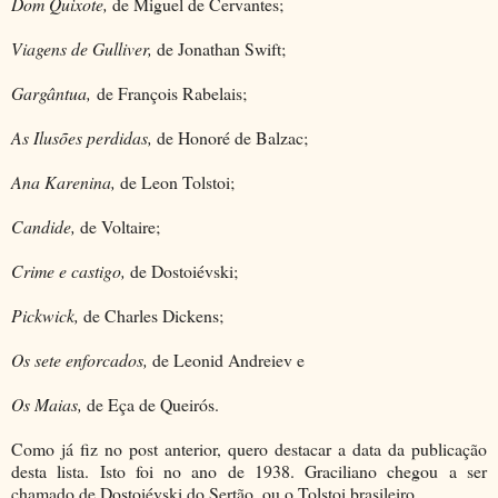
Dom Quixote,
de Miguel de Cervantes;
Viagens de Gulliver,
de Jonathan Swift;
Gargântua,
de François Rabelais;
As Ilusões perdidas,
de Honoré de Balzac;
Ana Karenina,
de Leon Tolstoi;
Candide,
de Voltaire;
Crime e castigo,
de Dostoiévski;
Pickwick,
de Charles Dickens;
Os sete enforcados,
de Leonid Andreiev e
Os Maias,
de Eça de Queirós.
Como já fiz no post anterior, quero destacar a data da publicação
desta lista. Isto foi no ano de 1938. Graciliano chegou a ser
chamado de Dostoiévski do Sertão, ou o Tolstoi brasileiro.