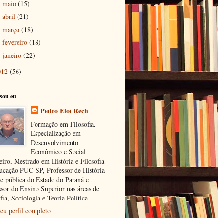
maio
(15)
►
abril
(21)
►
março
(18)
►
fevereiro
(18)
►
janeiro
(22)
►
012
(56)
sou eu
Pedro Eloi Rech
Formação em Filosofia,
Especialização em
Desenvolvimento
Econômico e Social
eiro, Mestrado em História e Filosofia
ucação PUC-SP, Professor de História
de pública do Estado do Paraná e
ssor do Ensino Superior nas áreas de
fia, Sociologia e Teoria Política.
eu perfil completo