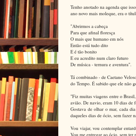
Tenho anotado na agenda que isso 
ano novo mais moleque, era o títu
"Abrirmos a cabeça
Para que afinal floresça
O mais que humano em nós
Então está tudo dito
E é tão bonito
E eu acredito num claro futuro
De música - ternura e aventura".
Tá combinado - de Caetano Veloso
do Tempo. É sabido que ele não go
"Fiz muitas viagens entre o Brasi
avião. De navio, eram 10 dias de f
Gostava de olhar o mar, cada dia
daqueles dias de ócio, sem fazer na
Vou viajar, vou contemplar entard
Vou me entregar ao ócio, sem ter m