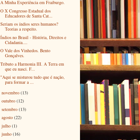
A Minha Experiência em Fraiburgo.
O X Congresso Estadual dos
Educadores de Santa Cat...
Seriam os índios seres humanos?
Teorias a respeito.
Índios no Brasil - História, Direitos e
Cidadania....
O Vale dos Vinhedos. Bento
Gonçalves.
Tributo a Harmonia III. A Terra em
que eu nasci. F...
"Aqui se misturou tudo que é nação,
para formar a ...
novembro
(13)
►
outubro
(12)
►
setembro
(13)
►
agosto
(22)
►
julho
(1)
►
junho
(16)
►