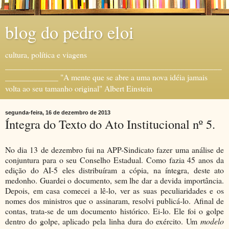
blog do pedro eloi
cultura, política e viagens
_____________________________________________________
_____________ "A mente que se abre a uma nova idéia jamais
volta ao seu tamanho original" Albert Einstein
segunda-feira, 16 de dezembro de 2013
Íntegra do Texto do Ato Institucional nº 5.
No dia 13 de dezembro fui na APP-Sindicato fazer uma análise de
conjuntura para o seu Conselho Estadual. Como fazia 45 anos da
edição do AI-5 eles distribuíram a cópia, na íntegra, deste ato
medonho. Guardei o documento, sem lhe dar a devida importância.
Depois, em casa comecei a lê-lo, ver as suas peculiaridades e os
nomes dos ministros que o assinaram, resolvi publicá-lo. Afinal de
contas, trata-se de um documento histórico. Ei-lo. Ele foi o golpe
dentro do golpe, aplicado pela linha dura do exército. Um
modelo