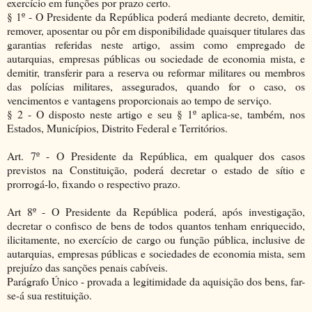
exercício em funções por prazo certo.
§ 1º - O Presidente da República poderá mediante decreto, demitir,
remover, aposentar ou pôr em disponibilidade quaisquer titulares das
garantias referidas neste artigo, assim como empregado de
autarquias, empresas públicas ou sociedade de economia mista, e
demitir, transferir para a reserva ou reformar militares ou membros
das polícias militares, assegurados, quando for o caso, os
vencimentos e vantagens proporcionais ao tempo de serviço.
§ 2 - O disposto neste artigo e seu § 1º aplica-se, também, nos
Estados, Municípios, Distrito Federal e Territórios.
Art. 7º - O Presidente da República, em qualquer dos casos
previstos na Constituição, poderá decretar o estado de sítio e
prorrogá-lo, fixando o respectivo prazo.
Art 8º - O Presidente da República poderá, após investigação,
decretar o confisco de bens de todos quantos tenham enriquecido,
ilicitamente, no exercício de cargo ou função pública, inclusive de
autarquias, empresas públicas e sociedades de economia mista, sem
prejuízo das sanções penais cabíveis.
Parágrafo Único - provada a legitimidade da aquisição dos bens, far-
se-á sua restituição.