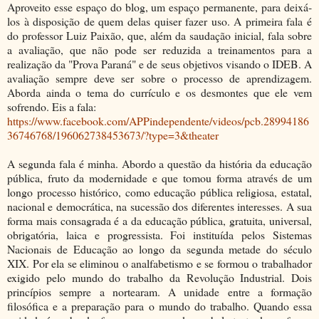
Aproveito esse espaço do blog, um espaço permanente, para deixá-
los à disposição de quem delas quiser fazer uso. A primeira fala é
do professor Luiz Paixão, que, além da saudação inicial, fala sobre
a avaliação, que não pode ser reduzida a treinamentos para a
realização da "Prova Paraná" e de seus objetivos visando o IDEB. A
avaliação sempre deve ser sobre o processo de aprendizagem.
Aborda ainda o tema do currículo e os desmontes que ele vem
sofrendo. Eis a fala:
https://www.facebook.com/APPindependente/videos/pcb.28994186
36746768/196062738453673/?type=3&theater
A segunda fala é minha. Abordo a questão da história da educação
pública, fruto da modernidade e que tomou forma através de um
longo processo histórico, como educação pública religiosa, estatal,
nacional e democrática, na sucessão dos diferentes interesses. A sua
forma mais consagrada é a da educação pública, gratuita, universal,
obrigatória, laica e progressista. Foi instituída pelos Sistemas
Nacionais de Educação ao longo da segunda metade do século
XIX. Por ela se eliminou o analfabetismo e se formou o trabalhador
exigido pelo mundo do trabalho da Revolução Industrial. Dois
princípios sempre a nortearam. A unidade entre a formação
filosófica e a preparação para o mundo do trabalho. Quando essa