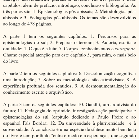
capítulos, além de prefácio, introdução, conclusão e bibliografia. As
três partes são: 1. Epistemologias pós-abissais; 2. Metodologias pós-
abissais e 3. Pedagogias pós-abissais. Os temas são desenvolvidos
ao longo de 478 páginas.
A parte 1 tem os seguintes capítulos: 1. Percursos para as
epistemologias do sul; 2. Preparar o terreno; 3. Autoria, escrita e
oralidade; 4. O que é a luta; 5. Corpos, conhecimentos e
corazonar.
Chamo especial atenção para este capítulo 5, para mim, o mais belo
do livro.
A parte 2 tem os seguintes capítulos: 6. Descolonização cognitiva:
uma introdução; 7. Sobre as metodologias não extrativistas; 8. A
experiência profunda dos sentidos; 9. A desmonumentalização do
conhecimento escrito e arquivístico.
A parte 3 tem os seguintes capítulos: 10. Gandhi, um arquivista do
futuro; 11. Pedagogia do oprimido, investigação-ação participativa e
epistemologias do sul (capítulo dedicado a Paulo Freire e ao
espanhol Fals Borda); 12. Da universidade à pluriversidade e à
subversidade. A conclusão é uma espécie de síntese muito bem feita
do livro e tem por título "entre o medo e a esperança", que segundo