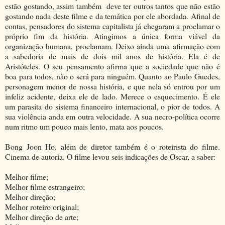
estão gostando, assim também deve ter outros tantos que não estão
gostando nada deste filme e da temática por ele abordada. Afinal de
contas, pensadores do sistema capitalista já chegaram a proclamar o
próprio fim da história. Atingimos a única forma viável da
organização humana, proclamam. Deixo ainda uma afirmação com
a sabedoria de mais de dois mil anos de história. Ela é de
Aristóteles. O seu pensamento afirma que a sociedade que não é
boa para todos, não o será para ninguém. Quanto ao Paulo Guedes,
personagem menor de nossa história, e que nela só entrou por um
infeliz acidente, deixa ele de lado. Merece o esquecimento. É ele
um parasita do sistema financeiro internacional, o pior de todos. A
sua violência anda em outra velocidade. A sua necro-política ocorre
num ritmo um pouco mais lento, mata aos poucos.
Bong Joon Ho, além de diretor também é o roteirista do filme.
Cinema de autoria. O filme levou seis indicações de Oscar, a saber:
Melhor filme;
Melhor filme estrangeiro;
Melhor direção;
Melhor roteiro original;
Melhor direção de arte;