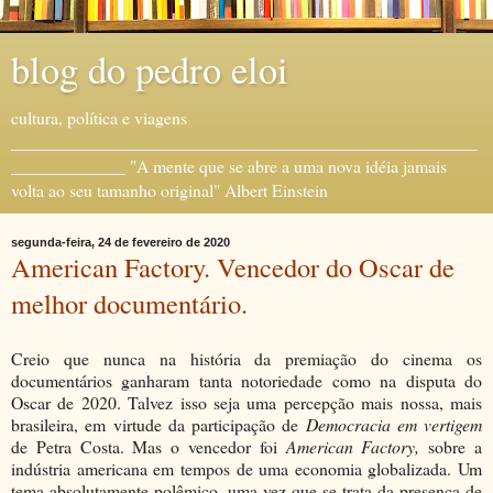
blog do pedro eloi
cultura, política e viagens
_____________________________________________________
_____________ "A mente que se abre a uma nova idéia jamais
volta ao seu tamanho original" Albert Einstein
segunda-feira, 24 de fevereiro de 2020
American Factory. Vencedor do Oscar de
melhor documentário.
Creio que nunca na história da premiação do cinema os
documentários ganharam tanta notoriedade como na disputa do
Oscar de 2020. Talvez isso seja uma percepção mais nossa, mais
brasileira, em virtude da participação de
Democracia em vertigem
de Petra Costa. Mas o vencedor foi
American Factory,
sobre a
indústria americana em tempos de uma economia globalizada. Um
tema absolutamente polêmico, uma vez que se trata da presença de