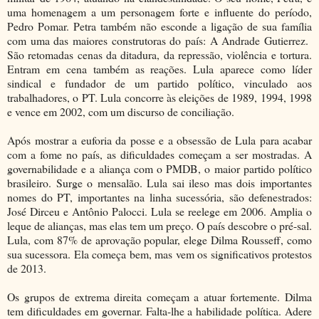
uma homenagem a um personagem forte e influente do período,
Pedro Pomar. Petra também não esconde a ligação de sua família
com uma das maiores construtoras do país: A Andrade Gutierrez.
São retomadas cenas da ditadura, da repressão, violência e tortura.
Entram em cena também as reações. Lula aparece como líder
sindical e fundador de um partido político, vinculado aos
trabalhadores, o PT. Lula concorre às eleições de 1989, 1994, 1998
e vence em 2002, com um discurso de conciliação.
Após mostrar a euforia da posse e a obsessão de Lula para acabar
com a fome no país, as dificuldades começam a ser mostradas. A
governabilidade e a aliança com o PMDB, o maior partido político
brasileiro. Surge o mensalão. Lula sai ileso mas dois importantes
nomes do PT, importantes na linha sucessória, são defenestrados:
José Dirceu e Antônio Palocci. Lula se reelege em 2006. Amplia o
leque de alianças, mas elas tem um preço. O país descobre o pré-sal.
Lula, com 87% de aprovação popular, elege Dilma Rousseff, como
sua sucessora. Ela começa bem, mas vem os significativos protestos
de 2013.
Os grupos de extrema direita começam a atuar fortemente. Dilma
tem dificuldades em governar. Falta-lhe a habilidade política. Adere