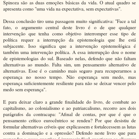
Spinoza são as duas emoções básicas da vida. O atual quadro se
apresenta como "uma vida na expectativa, sem expectativas".
Dessa conclusão tiro uma passagem muito significativa: "Face a tal
fato, o argumento central deste livro é o de que qualquer
intervenção que tenha como objetivo interromper esse tipo de
política requer a interrupção da epistemologia que lhe está
subjacente. Isso significa que a intervenção epistemológica é
também uma intervenção política. A essa interrupção dou o nome
de epistemologias do sul. Baseado nelas, defendo que não faltam
alternativas ao mundo. Falta sim, um pensamento alternativo de
alternativas. Esse é o caminho mais seguro para recuperarmos a
esperança no nosso tempo. Não esperança sem medo, mas
esperança suficientemente resiliente para não se deixar vencer pelo
medo sem esperança".
E para deixar claro a grande finalidade do livro, de combate ao
capitalismo, ao colonialismo e ao patriarcalismo, recorro aos dois
parágrafos da contracapa: "Afinal de contas, por que é que o
pensamento crítico eurocêntrico se rendeu? Por que desistiu de
formular alternativas críveis que explicassem e fortalecessem as lutas
contra a dominação e a opressão? Defendo neste livro que para
responder a essas questões é imprescindível questionar os alicerces