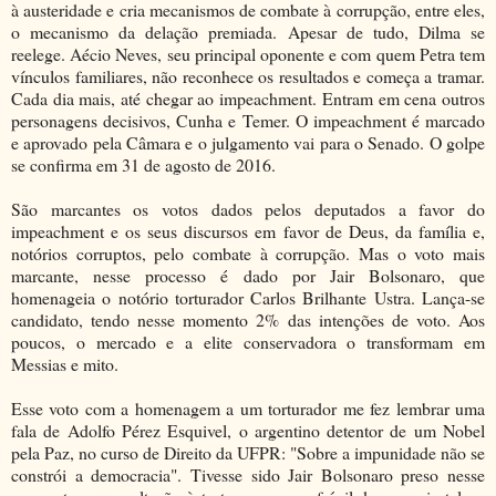
à austeridade e cria mecanismos de combate à corrupção, entre eles,
o mecanismo da delação premiada. Apesar de tudo, Dilma se
reelege. Aécio Neves, seu principal oponente e com quem Petra tem
vínculos familiares, não reconhece os resultados e começa a tramar.
Cada dia mais, até chegar ao impeachment. Entram em cena outros
personagens decisivos, Cunha e Temer. O impeachment é marcado
e aprovado pela Câmara e o julgamento vai para o Senado. O golpe
se confirma em 31 de agosto de 2016.
São marcantes os votos dados pelos deputados a favor do
impeachment e os seus discursos em favor de Deus, da família e,
notórios corruptos, pelo combate à corrupção. Mas o voto mais
marcante, nesse processo é dado por Jair Bolsonaro, que
homenageia o notório torturador Carlos Brilhante Ustra. Lança-se
candidato, tendo nesse momento 2% das intenções de voto. Aos
poucos, o mercado e a elite conservadora o transformam em
Messias e mito.
Esse voto com a homenagem a um torturador me fez lembrar uma
fala de Adolfo Pérez Esquivel, o argentino detentor de um Nobel
pela Paz, no curso de Direito da UFPR: "Sobre a impunidade não se
constrói a democracia". Tivesse sido Jair Bolsonaro preso nesse