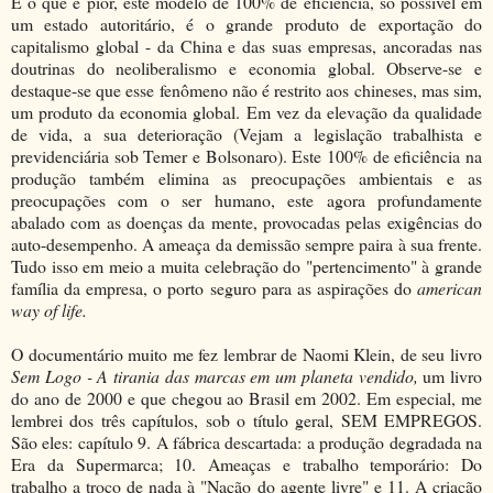
E o que é pior, este modelo de 100% de eficiência, só possível em
um estado autoritário, é o grande produto de exportação do
capitalismo global - da China e das suas empresas, ancoradas nas
doutrinas do neoliberalismo e economia global. Observe-se e
destaque-se que esse fenômeno não é restrito aos chineses, mas sim,
um produto da economia global. Em vez da elevação da qualidade
de vida, a sua deterioração (Vejam a legislação trabalhista e
previdenciária sob Temer e Bolsonaro). Este 100% de eficiência na
produção também elimina as preocupações ambientais e as
preocupações com o ser humano, este agora profundamente
abalado com as doenças da mente, provocadas pelas exigências do
auto-desempenho. A ameaça da demissão sempre paira à sua frente.
Tudo isso em meio a muita celebração do "pertencimento" à grande
família da empresa, o porto seguro para as aspirações do
american
way of life.
O documentário muito me fez lembrar de Naomi Klein, de seu livro
Sem Logo - A tirania das marcas em um planeta vendido,
um livro
do ano de 2000 e que chegou ao Brasil em 2002. Em especial, me
lembrei dos três capítulos, sob o título geral, SEM EMPREGOS.
São eles: capítulo 9. A fábrica descartada: a produção degradada na
Era da Supermarca; 10. Ameaças e trabalho temporário: Do
trabalho a troco de nada à "Nação do agente livre" e 11. A criação