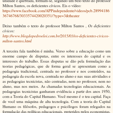
unidade é quebrada, formam-se, segundo um belo texto do professor
Milton Santos, os deficientes cívicos. Eis o vídeo:
https://www.facebook.com/APPindependente/videos/pcb.28994186
36746768/3033574420020351/?type=3&theater
Deixo também o texto do professor Milton Santos ,
Os deficientes
cívicos:
http://www.blogdopedroeloi.com.br/2015/03/os-deficientes-civicos-
milton-santos.html
A terceira fala também é minha. Verso sobre a educação como um
enorme campo de disputas, entre os interesses do capital e os
interesses do trabalho. Essas disputas se dão pela formulação das
teorias pedagógicas, que de forma geral se apresentam como a
pedagogia tradicional, centrada no professor e nos conteúdos, na
pedagogia da escola nova, centrada no aluno e nas suas atividades e
as pedagogias tecnicistas, não centradas, nem no professor, nem no
aluno, mas nos meios. As chamadas tecnologias educacionais. As
pedagogias tecnicistas ganharam evidência a partir dos anos 1950,
com a Teoria do Capital Humano. Você mesmo é o teu capital. Faça
de você uma máquina de alta tecnologia. Com a teoria do Capital
Humano os filósofos, pedagogos e psicólogos foram relegados na
formulação das políticas educacionais, preteridos pelos economistas.