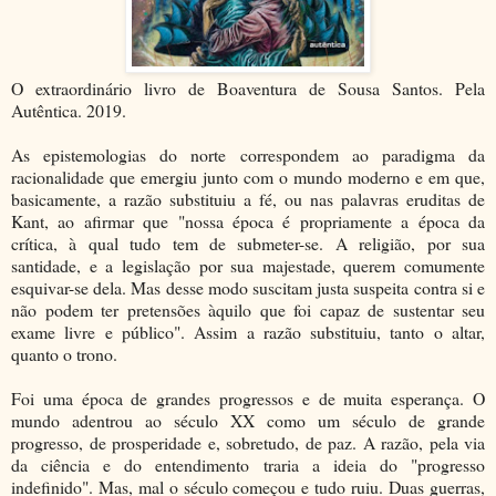
O extraordinário livro de Boaventura de Sousa Santos. Pela
Autêntica. 2019.
As epistemologias do norte correspondem ao paradigma da
racionalidade que emergiu junto com o mundo moderno e em que,
basicamente, a razão substituiu a fé, ou nas palavras eruditas de
Kant, ao afirmar que "nossa época é propriamente a época da
crítica, à qual tudo tem de submeter-se. A religião, por sua
santidade, e a legislação por sua majestade, querem comumente
esquivar-se dela. Mas desse modo suscitam justa suspeita contra si e
não podem ter pretensões àquilo que foi capaz de sustentar seu
exame livre e público". Assim a razão substituiu, tanto o altar,
quanto o trono.
Foi uma época de grandes progressos e de muita esperança. O
mundo adentrou ao século XX como um século de grande
progresso, de prosperidade e, sobretudo, de paz. A razão, pela via
da ciência e do entendimento traria a ideia do "progresso
indefinido". Mas, mal o século começou e tudo ruiu. Duas guerras,