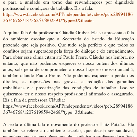
e para a unidade em torno das reivindicações por dignidade
profissional e condições de trabalho. Eis a fala:
https://www.facebook.com/APPindependente/videos/pcb.28994186
36746768/187362575802391/?type=3&theater
A quinta fala é da professora Cláudia Gruber. Ela se apresenta e fala
do ambiente escolar que a Secretaria de Estado da Educação
pretende que seja positivo. Que tudo seja perfeito e que todos os
conflitos sejam superados pela força do diálogo e do entendimento.
Para obter esse clima citam até Paulo Freire. Cláudia nos lembra, no
entanto, que não podemos esquecer o nosso ontem dos últimos
anos, sob pena de comprometer o nosso hoje e o nosso amanhã,
também citando Paulo Freire. Não podemos esquecer a perda dos
direitos, as repressões nas greves, a redução das garantias
trabalhistas e a precarização das condições de trabalho. Isso se
quisermos ter o nosso respeito profissional afirmado e assegurado.
Eis a fala da professora Cláudia:
https://www.facebook.com/APPindependente/videos/pcb.28994186
36746768/120761995942468/?type=3&theater
A sexta e última fala é novamente do professor Luiz Paixão. Ele
também se refere ao ambiente escolar, que deseja ser saudável,
aconchegante e alegre. Para que ele se efetive o professor deve ficar