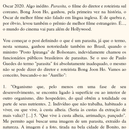
Oscar 2020. Algo inédito.
Parasita,
o filme do diretor e roteirista sul
coreano, Bong Joon Ho, ganhou, pela primeira vez na história, o
Oscar de melhor filme não falado em língua inglesa. E de quebra e,
por óbvio, levou também o prêmio de melhor filme estrangeiro. É...,
o mundo do cinema vai para além de Hollywood.
Vou começar o post definindo o que é um parasita, já que o termo,
nesta semana, ganhou notoriedade também no Brasil, quando o
ministro "Posto Ipiranga" de Bolsonaro, indevidamente chamou os
funcionários públicos brasileiros de parasitas. Se o uso de Paulo
Guedes do termo "parasita" foi absolutamente inadequado, o mesmo
não se pode dizer do diretor e roteirista Bong Joon Ho. Vamos ao
conceito, buscando-o no "Aurélio":
1. "Organismo que, pelo menos em uma fase de seu
desenvolvimento, se encontra ligado à superfície ou ao interior de
outro organismo, dito hospedeiro, do qual obtém a totalidade ou
parte de seus nutrientes. 2. Indivíduo que não trabalha, habituado a
viver, ou que vive, à custa alheia. (Seria às custas da extração de
mais valia)? [...] 5. "Que vive à custa alheia, arrimadiço, pançudo".
Me permito aqui buscar uma imagem de um parasita, extraído da
natureza. A imagem é a foto, tirada na bela cidade de Bonito, no