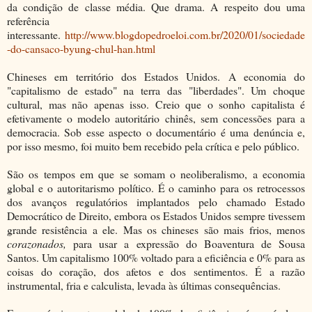
da condição de classe média. Que drama. A respeito dou uma
referência
interessante.
http://www.blogdopedroeloi.com.br/2020/01/sociedade
-do-cansaco-byung-chul-han.html
Chineses em território dos Estados Unidos. A economia do
"capitalismo de estado" na terra das "liberdades". Um choque
cultural, mas não apenas isso. Creio que o sonho capitalista é
efetivamente o modelo autoritário chinês, sem concessões para a
democracia. Sob esse aspecto o documentário é uma denúncia e,
por isso mesmo, foi muito bem recebido pela crítica e pelo público.
São os tempos em que se somam o neoliberalismo, a economia
global e o autoritarismo político. É o caminho para os retrocessos
dos avanços regulatórios implantados pelo chamado Estado
Democrático de Direito, embora os Estados Unidos sempre tivessem
grande resistência a ele. Mas os chineses são mais frios, menos
corazonados,
para usar a expressão do Boaventura de Sousa
Santos. Um capitalismo 100% voltado para a eficiência e 0% para as
coisas do coração, dos afetos e dos sentimentos. É a razão
instrumental, fria e calculista, levada às últimas consequências.