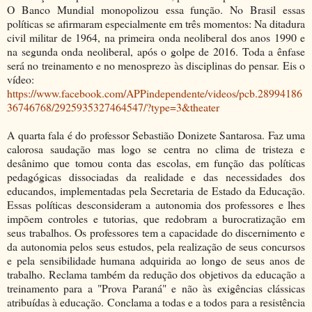
O Banco Mundial monopolizou essa função. No Brasil essas
políticas se afirmaram especialmente em três momentos: Na ditadura
civil militar de 1964, na primeira onda neoliberal dos anos 1990 e
na segunda onda neoliberal, após o golpe de 2016. Toda a ênfase
será no treinamento e no menosprezo às disciplinas do pensar. Eis o
vídeo:
https://www.facebook.com/APPindependente/videos/pcb.28994186
36746768/2925935327464547/?type=3&theater
A quarta fala é do professor Sebastião Donizete Santarosa. Faz uma
calorosa saudação mas logo se centra no clima de tristeza e
desânimo que tomou conta das escolas, em função das políticas
pedagógicas dissociadas da realidade e das necessidades dos
educandos, implementadas pela Secretaria de Estado da Educação.
Essas políticas desconsideram a autonomia dos professores e lhes
impõem controles e tutorias, que redobram a burocratização em
seus trabalhos. Os professores tem a capacidade do discernimento e
da autonomia pelos seus estudos, pela realização de seus concursos
e pela sensibilidade humana adquirida ao longo de seus anos de
trabalho. Reclama também da redução dos objetivos da educação a
treinamento para a "Prova Paraná" e não às exigências clássicas
atribuídas à educação. Conclama a todas e a todos para a resistência