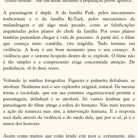
A parasitagem é dupla. A da família Park, pelos mecanismos
tradicionais e o da família Ki-Taek, pelos mecanismos da
malandragem e até algo mais pesado, como as falsificações
arquitetadas pelos planos do chefe da família. Por esses planos
também pretendem chegar à vida de parasitas. A partir daí, o filme
que começa meio comédia, vira tragédia. Tudo termina em
violência. A festa é um bom momento para o seu começo. A
violência que o sistema hospeda dentro de si, explode. O filme não
é tão simples e a compreensão exige concentrada atenção. De
preferência, vê-lo duas vezes.
Voltando às minhas fotografias. Figueira e palmeira definham, se
atrofiam. Nenhuma terá o seu esplendor original, natural. Da mesma
forma a sociedade, que em sua estrutura organizacional permite a
parasitagem, definhará e se atrofiará. Só vamos lembrar que a
parasitagem do filme atinge a esfera do humano. Não mais teremos
a ação da natureza mas sim, a intervenção humana. E a resposta
será dada através da violência e do medo dela, que por si só, já é o
maior dos horrores.
Assim como muitos que estão lendo este post e, certamente, não