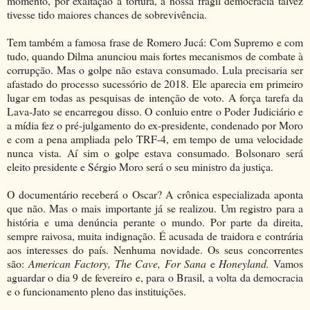
momento, por exaltação à tortura, a nossa frágil democracia talvez
tivesse tido maiores chances de sobrevivência.
Tem também a famosa frase de Romero Jucá: Com Supremo e com
tudo, quando Dilma anunciou mais fortes mecanismos de combate à
corrupção. Mas o golpe não estava consumado. Lula precisaria ser
afastado do processo sucessório de 2018. Ele aparecia em primeiro
lugar em todas as pesquisas de intenção de voto. A força tarefa da
Lava-Jato se encarregou disso. O conluio entre o Poder Judiciário e
a mídia fez o pré-julgamento do ex-presidente, condenado por Moro
e com a pena ampliada pelo TRF-4, em tempo de uma velocidade
nunca vista. Aí sim o golpe estava consumado. Bolsonaro será
eleito presidente e Sérgio Moro será o seu ministro da justiça.
O documentário receberá o Oscar? A crônica especializada aponta
que não. Mas o mais importante já se realizou. Um registro para a
história e uma denúncia perante o mundo. Por parte da direita,
sempre raivosa, muita indignação. É acusada de traidora e contrária
aos interesses do país. Nenhuma novidade. Os seus concorrentes
são:
American Factory, The Cave, For Sana
e
Honeyland.
Vamos
aguardar o dia 9 de fevereiro e, para o Brasil, a volta da democracia
e o funcionamento pleno das instituições.