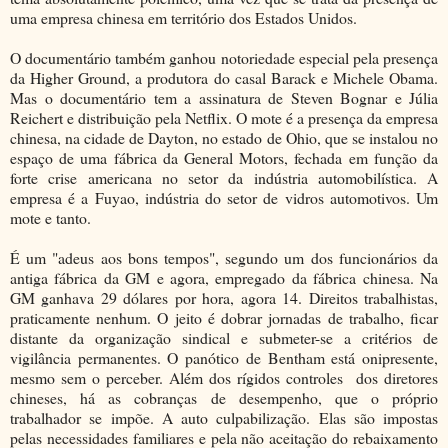
uma empresa chinesa em território dos Estados Unidos.
O documentário também ganhou notoriedade especial pela presença
da Higher Ground, a produtora do casal Barack e Michele Obama.
Mas o documentário tem a assinatura de Steven Bognar e Júlia
Reichert e distribuição pela Netflix. O mote é a presença da empresa
chinesa, na cidade de Dayton, no estado de Ohio, que se instalou no
espaço de uma fábrica da General Motors, fechada em função da
forte crise americana no setor da indústria automobilística. A
empresa é a Fuyao, indústria do setor de vidros automotivos. Um
mote e tanto.
É um "adeus aos bons tempos", segundo um dos funcionários da
antiga fábrica da GM e agora, empregado da fábrica chinesa. Na
GM ganhava 29 dólares por hora, agora 14. Direitos trabalhistas,
praticamente nenhum. O jeito é dobrar jornadas de trabalho, ficar
distante da organização sindical e submeter-se a critérios de
vigilância permanentes. O panótico de Bentham está onipresente,
mesmo sem o perceber. Além dos rígidos controles dos diretores
chineses, há as cobranças de desempenho, que o próprio
trabalhador se impõe. A auto culpabilização. Elas são impostas
pelas necessidades familiares e pela não aceitação do rebaixamento