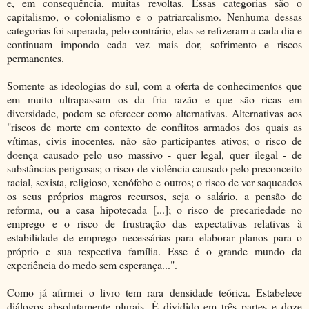
e, em consequência, muitas revoltas. Essas categorias são o
capitalismo, o colonialismo e o patriarcalismo. Nenhuma dessas
categorias foi superada, pelo contrário, elas se refizeram a cada dia e
continuam impondo cada vez mais dor, sofrimento e riscos
permanentes.
Somente as ideologias do sul, com a oferta de conhecimentos que
em muito ultrapassam os da fria razão e que são ricas em
diversidade, podem se oferecer como alternativas. Alternativas aos
"riscos de morte em contexto de conflitos armados dos quais as
vítimas, civis inocentes, não são participantes ativos; o risco de
doença causado pelo uso massivo - quer legal, quer ilegal - de
substâncias perigosas; o risco de violência causado pelo preconceito
racial, sexista, religioso, xenófobo e outros; o risco de ver saqueados
os seus próprios magros recursos, seja o salário, a pensão de
reforma, ou a casa hipotecada [...]; o risco de precariedade no
emprego e o risco de frustração das expectativas relativas à
estabilidade de emprego necessárias para elaborar planos para o
próprio e sua respectiva família. Esse é o grande mundo da
experiência do medo sem esperança...".
Como já afirmei o livro tem rara densidade teórica. Estabelece
diálogos absolutamente plurais. É dividido em três partes e doze