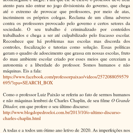
atento para não entrar no jogo divisionista do governo, que chega
até o extremo de provocar que professores, por meio de atas,
incriminem os próprios colegas. Reclama de um clima adverso
contra os professores provocado pelo governo e certos setores da
sociedade. O seu trabalho é criminalizado por conteúdos
trabalhados e chega a ser até culpabilizado pelo fracasso escolar.
Reconhece que há problemas nas escolas mas discorda dos
controles, fiscalização e tutorias como solução. Essas políticas
geram o quadro de adoecimento que grassa em nossas escolas, fruto
do mau ambiente escolar criado por esses meios que cerceiam a
autonomia e a liberdade do professor. Somos humanos e não
máquinas. Eis a fala:
https://www.facebook.com/professorpaixao/videos/2572088059579
695/?epa=SEARCH_BOX
Como o professor Luiz Paixão se referiu ao fato de sermos humanos
e não máquinas lembrei de Charles Chaplin, de seu filme
O Grande
Ditador,
em que profere o seu último discurso:
http://www.blogdopedroeloi.com.br/2013/10/o-ultimo-discurso-
charles-chaplin.html
A todas e a todos um ótimo ano letivo de 2020. As imperfeições nos