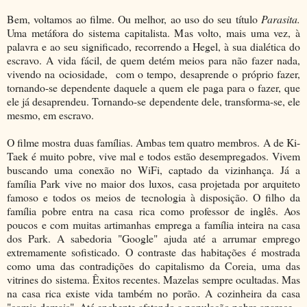
Bem, voltamos ao filme. Ou melhor, ao uso do seu título
Parasita.
Uma metáfora do sistema capitalista. Mas volto, mais uma vez, à
palavra e ao seu significado, recorrendo a Hegel, à sua dialética do
escravo. A vida fácil, de quem detém meios para não fazer nada,
vivendo na ociosidade, com o tempo, desaprende o próprio fazer,
tornando-se dependente daquele a quem ele paga para o fazer, que
ele já desaprendeu. Tornando-se dependente dele, transforma-se, ele
mesmo, em escravo.
O filme mostra duas famílias. Ambas tem quatro membros. A de Ki-
Taek é muito pobre, vive mal e todos estão desempregados. Vivem
buscando uma conexão no WiFi, captado da vizinhança. Já a
família Park vive no maior dos luxos, casa projetada por arquiteto
famoso e todos os meios de tecnologia à disposição. O filho da
família pobre entra na casa rica como professor de inglês. Aos
poucos e com muitas artimanhas emprega a família inteira na casa
dos Park. A sabedoria "Google" ajuda até a arrumar emprego
extremamente sofisticado. O contraste das habitações é mostrada
como uma das contradições do capitalismo da Coreia, uma das
vitrines do sistema. Êxitos recentes. Mazelas sempre ocultadas. Mas
na casa rica existe vida também no porão. A cozinheira da casa
"comia demais". Até enchente afetando a população pobre aparece.