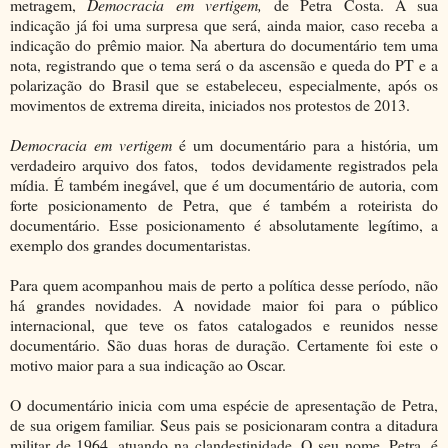
metragem,
Democracia em vertigem,
de Petra Costa. A sua
indicação já foi uma surpresa que será, ainda maior, caso receba a
indicação do prêmio maior. Na abertura do documentário tem uma
nota, registrando que o tema será o da ascensão e queda do PT e a
polarização do Brasil que se estabeleceu, especialmente, após os
movimentos de extrema direita, iniciados nos protestos de 2013.
Democracia em vertigem
é um documentário para a história, um
verdadeiro arquivo dos fatos, todos devidamente registrados pela
mídia. É também inegável, que é um documentário de autoria, com
forte posicionamento de Petra, que é também a roteirista do
documentário. Esse posicionamento é absolutamente legítimo, a
exemplo dos grandes documentaristas.
Para quem acompanhou mais de perto a política desse período, não
há grandes novidades. A novidade maior foi para o público
internacional, que teve os fatos catalogados e reunidos nesse
documentário. São duas horas de duração. Certamente foi este o
motivo maior para a sua indicação ao Oscar.
O documentário inicia com uma espécie de apresentação de Petra,
de sua origem familiar. Seus pais se posicionaram contra a ditadura
militar de 1964, atuando na clandestinidade. O seu nome, Petra, é