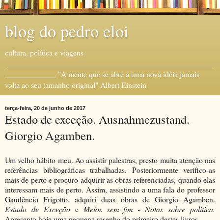
blog do pedro eloi
cultura, política e viagens
_____________________________________________________
_____________ "A mente que se abre a uma nova idéia jamais
volta ao seu tamanho original" Albert Einstein
terça-feira, 20 de junho de 2017
Estado de exceção. Ausnahmezustand.
Giorgio Agamben.
Um velho hábito meu. Ao assistir palestras, presto muita atenção nas
referências bibliográficas trabalhadas. Posteriormente verifico-as
mais de perto e procuro adquirir as obras referenciadas, quando elas
interessam mais de perto. Assim, assistindo a uma fala do professor
Gaudêncio Frigotto, adquiri duas obras de Giorgio Agamben.
Estado de Exceção
e
Meios sem fim - Notas sobre política.
Apresento hoje uma pequena resenha do primeiro destes livros.