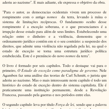
aderiu ao nazismo". E mais adiante, ele expressa o objetivo da obra.
"Para o autor, as democracias ocidentais vivem um processo de
rompimento com o antigo
nomos
da terra, levando à ruína o
sistema de limitações recíprocas. O fundamento oculto desse
rompimento é a exceção soberana, e o que presenciamos é a
irrupção desse estado para além de seus limites. Estabelecendo uma
relação entre o dinheiro e a violência, demonstra que o
ordenamento jurídico contém em si o seu contrário: a suspensão dos
direitos, que admite uma violência não regulada pela lei, na qual o
estado de exceção se torna uma estrutura jurídico política
estabelecida. Este é o prenúncio do novo
nomos
da terra".
O livro é formado por seis capítulos. Todo o destaque vai para o
primeiro,
O Estado de exceção como paradigma de governo.
Nele
Agamben faz uma análise das teorias de Carl Schmitt, o jurista que
aderiu ao nazismo. Mas o mais interessante neste capítulo é todo um
histórico do estado de exceção dentro do sistema capitalista. Ele é
praticamente uma instituição permanente, desde a Revolução
Francesa, passando pela guerras e nos períodos entre elas.
O segundo capítulo leva por título
Força de lei,
sendo que a palavra