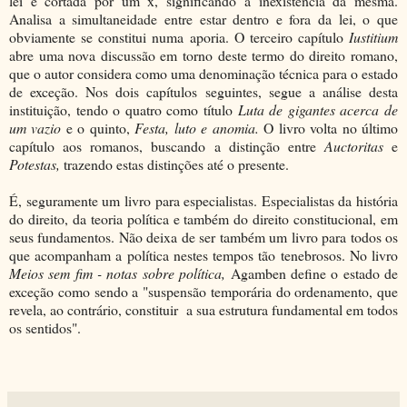
lei é cortada por um x, significando a inexistência da mesma.
Analisa a simultaneidade entre estar dentro e fora da lei, o que
obviamente se constitui numa aporia. O terceiro capítulo
Iustitium
abre uma nova discussão em torno deste termo do direito romano,
que o autor considera como uma denominação técnica para o estado
de exceção. Nos dois capítulos seguintes, segue a análise desta
instituição, tendo o quatro como título
Luta de gigantes acerca de
um vazio
e o quinto,
Festa, luto e anomia.
O livro volta no último
capítulo aos romanos, buscando a distinção entre
Auctoritas
e
Potestas,
trazendo estas distinções até o presente.
É, seguramente um livro para especialistas. Especialistas da história
do direito, da teoria política e também do direito constitucional, em
seus fundamentos. Não deixa de ser também um livro para todos os
que acompanham a política nestes tempos tão tenebrosos. No livro
Meios sem fim - notas sobre política,
Agamben define o estado de
exceção como sendo a "suspensão temporária do ordenamento, que
revela, ao contrário, constituir a sua estrutura fundamental em todos
os sentidos".