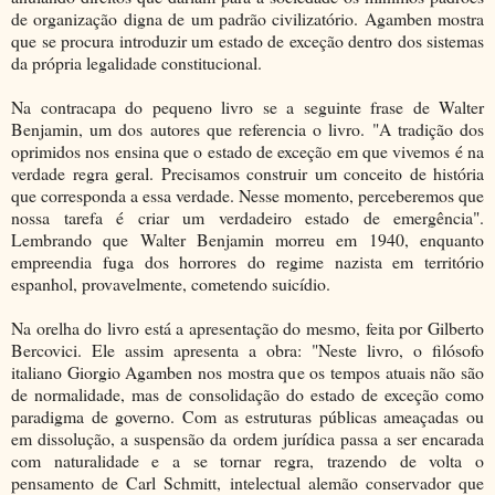
de organização digna de um padrão civilizatório. Agamben mostra
que se procura introduzir um estado de exceção dentro dos sistemas
da própria legalidade constitucional.
Na contracapa do pequeno livro se a seguinte frase de Walter
Benjamin, um dos autores que referencia o livro. "A tradição dos
oprimidos nos ensina que o estado de exceção em que vivemos é na
verdade regra geral. Precisamos construir um conceito de história
que corresponda a essa verdade. Nesse momento, perceberemos que
nossa tarefa é criar um verdadeiro estado de emergência".
Lembrando que Walter Benjamin morreu em 1940, enquanto
empreendia fuga dos horrores do regime nazista em território
espanhol, provavelmente, cometendo suicídio.
Na orelha do livro está a apresentação do mesmo, feita por Gilberto
Bercovici. Ele assim apresenta a obra: "Neste livro, o filósofo
italiano Giorgio Agamben nos mostra que os tempos atuais não são
de normalidade, mas de consolidação do estado de exceção como
paradigma de governo. Com as estruturas públicas ameaçadas ou
em dissolução, a suspensão da ordem jurídica passa a ser encarada
com naturalidade e a se tornar regra, trazendo de volta o
pensamento de Carl Schmitt, intelectual alemão conservador que