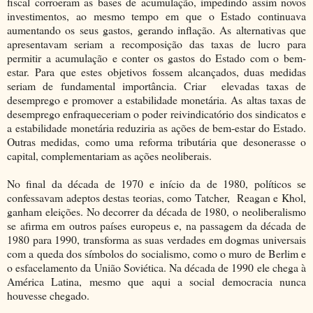
fiscal corroeram as bases de acumulação, impedindo assim novos
investimentos, ao mesmo tempo em que o Estado continuava
aumentando os seus gastos, gerando inflação. As alternativas que
apresentavam seriam a recomposição das taxas de lucro para
permitir a acumulação e conter os gastos do Estado com o bem-
estar. Para que estes objetivos fossem alcançados, duas medidas
seriam de fundamental importância. Criar elevadas taxas de
desemprego e promover a estabilidade monetária. As altas taxas de
desemprego enfraqueceriam o poder reivindicatório dos sindicatos e
a estabilidade monetária reduziria as ações de bem-estar do Estado.
Outras medidas, como uma reforma tributária que desonerasse o
capital, complementariam as ações neoliberais.
No final da década de 1970 e início da de 1980, políticos se
confessavam adeptos destas teorias, como Tatcher, Reagan e Khol,
ganham eleições. No decorrer da década de 1980, o neoliberalismo
se afirma em outros países europeus e, na passagem da década de
1980 para 1990, transforma as suas verdades em dogmas universais
com a queda dos símbolos do socialismo, como o muro de Berlim e
o esfacelamento da União Soviética. Na década de 1990 ele chega à
América Latina, mesmo que aqui a social democracia nunca
houvesse chegado.