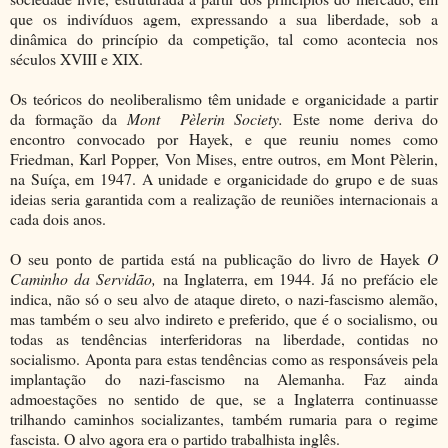
que os indivíduos agem, expressando a sua liberdade, sob a
dinâmica do princípio da competição, tal como acontecia nos
séculos XVIII e XIX.
Os teóricos do neoliberalismo têm unidade e organicidade a partir
da formação da
Mont Pèlerin Society.
Este nome deriva do
encontro convocado por Hayek, e que reuniu nomes como
Friedman, Karl Popper, Von Mises, entre outros, em Mont Pèlerin,
na Suíça, em 1947. A unidade e organicidade do grupo e de suas
ideias seria garantida com a realização de reuniões internacionais a
cada dois anos.
O seu ponto de partida está na publicação do livro de Hayek
O
Caminho da Servidão,
na Inglaterra, em 1944. Já no prefácio ele
indica, não só o seu alvo de ataque direto, o nazi-fascismo alemão,
mas também o seu alvo indireto e preferido, que é o socialismo, ou
todas as tendências interferidoras na liberdade, contidas no
socialismo. Aponta para estas tendências como as responsáveis pela
implantação do nazi-fascismo na Alemanha. Faz ainda
admoestações no sentido de que, se a Inglaterra continuasse
trilhando caminhos socializantes, também rumaria para o regime
fascista. O alvo agora era o partido trabalhista inglês.