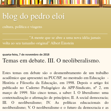
blog do pedro eloi
cultura, política e viagens
_____________________________________________________
_____________ "A mente que se abre a uma nova idéia jamais
volta ao seu tamanho original" Albert Einstein
quarta-feira, 7 de novembro de 2018
Temas em debate. III. O neoliberalismo.
Estes temas em debate são o desmembramento de um trabalho
acadêmico que apresentei na PUC/SP, no mestrado em Educação -
História e Filosofia da Educação, em 1998. Depois o artigo foi
publicado no Caderno Pedagógico da APP-Sindicato, nº 2, em
março de 1999. São cinco temas, a saber: I. O liberalismo: uma
contextualização e afirmação de princípios; II. A social democracia;
III. O neoliberalismo; IV. As políticas educacionais do
neoliberalismo; V. O neoliberalismo e o futuro da democracia e as