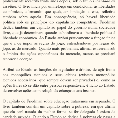
praticamente reescrito trinta anos depois, sob o título
Liberdade de
escolher.
O livro inicia por um reforço em condicionar as liberdades
econômicas, afirmando que qualquer limitação a esta, refletiria
também sobre aquela. Em consequência, só haverá liberdade
política sob os princípios do capitalismo competitivo. Friedman
dedica também um capítulo ao papel do governo numa sociedade
livre, que já determinara quando subordinava a liberdade política à
liberdade econômica. Ao Estado atribui praticamente a função única
que é a de impor as regras do jogo, entendendo-se por regras do
jogo, as do mercado. Quanto mais problemas, afirma, estiverem sob
o âmbito das ações espontâneas do mercado, menos se precisará
recorrer à coerção.
Atribui ao Estado as funções de legislador e árbitro, de agir frente
aos monopólios técnicos e seus efeitos (existem monopólios
técnicos necessários, que sempre devem ser privados) e, como as
ações livres só se dão entre pessoas responsáveis, é lícito ao Estado
desenvolver ações com relação às crianças e aos insanos.
O capítulo de Friedman sobre educação trataremos em separado. O
livro também contém um capítulo sobre a pobreza, em que afirma
que ela será tratada da melhor forma, se for delegada à esfera da
caridade privada. Quando o Estado se dedica à pobreza ele passa a