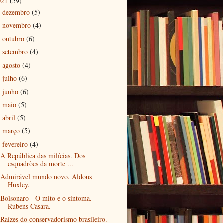
021
(59)
dezembro
(5)
►
novembro
(4)
►
outubro
(6)
►
setembro
(4)
►
agosto
(4)
►
julho
(6)
►
junho
(6)
►
maio
(5)
►
abril
(5)
►
março
(5)
►
fevereiro
(4)
▼
A República das milícias. Dos
esquadrões da morte ...
Admirável mundo novo. Aldous
Huxley.
Bolsonaro - O mito e o sintoma.
Rubens Casara.
Raízes do conservadorismo brasileiro.