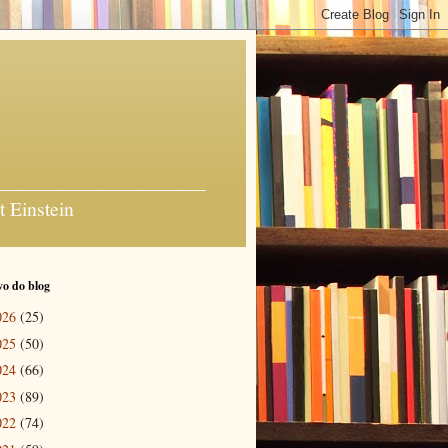
_______________________
t Einstein
o do blog
026
(25)
025
(50)
024
(66)
023
(89)
022
(74)