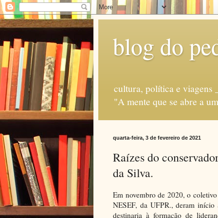
blog do ped
cultura, política e via
"A mente que se abre a uma
quarta-feira, 3 de fevereiro de 2021
Raízes do conservador
da Silva.
Em novembro de 2020, o coletivo
NESEF, da UFPR., deram início a
destinaria à formação de lidera