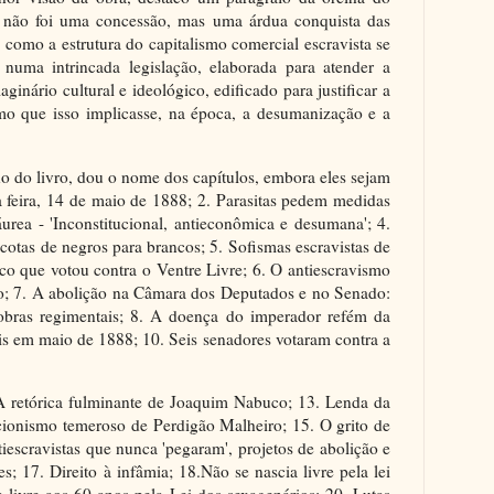
de não foi uma concessão, mas uma árdua conquista das
 como a estrutura do capitalismo comercial escravista se
 numa intrincada legislação, elaborada para atender a
ginário cultural e ideológico, edificado para justificar a
mo que isso implicasse, na época, a desumanização e a
o do livro, dou o nome dos capítulos, embora eles sejam
feira, 14 de maio de 1888; 2. Parasitas pedem medidas
urea - 'Inconstitucional, antieconômica e desumana'; 4.
cotas de negros para brancos; 5. Sofismas escravistas de
tico que votou contra o Ventre Livre; 6. O antiescravismo
ho; 7. A abolição na Câmara dos Deputados e no Senado:
nobras regimentais; 8. A doença do imperador refém da
eis em maio de 1888; 10. Seis senadores votaram contra a
 A retórica fulminante de Joaquim Nabuco; 13. Lenda da
cionismo temeroso de Perdigão Malheiro; 15. O grito de
tiescravistas que nunca 'pegaram', projetos de abolição e
es; 17. Direito à infâmia; 18.Não se nascia livre pela lei