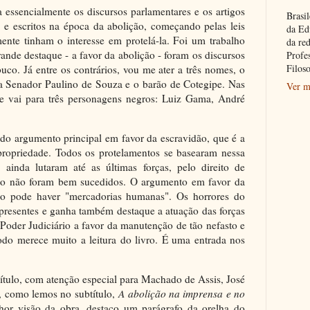
 essencialmente os discursos parlamentares e os artigos
Brasil
 e escritos na época da abolição, começando pelas leis
da Ed
nte tinham o interesse em protelá-la. Foi um trabalho
da re
ande destaque - a favor da abolição - foram os discursos
Profe
Filoso
co. Já entre os contrários, vou me ater a três nomes, o
sta Senador Paulino de Souza e o barão de Cotegipe. Nas
Ver m
ue vai para três personagens negros: Luiz Gama, André
 do argumento principal em favor da escravidão, que é a
e propriedade. Todos os protelamentos se basearam nessa
inda lutaram até as últimas forças, pelo direito de
ato não foram bem sucedidos. O argumento em favor da
ão pode haver "mercadorias humanas". Os horrores do
 presentes e ganha também destaque a atuação das forças
 Poder Judiciário a favor da manutenção de tão nefasto e
todo merece muito a leitura do livro. É uma entrada nos
ítulo, com atenção especial para Machado de Assis, José
, como lemos no subtítulo,
A abolição na imprensa e no
or visão da obra, destaco um parágrafo da orelha do