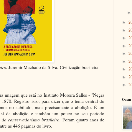
2
►
2
►
2
►
2
►
2
►
2
►
eiro.
Juremir Machado da Silva.
Civilização brasileira.
2
►
2
►
2
►
a imagem que está no Instituto Moreira Salles - "Negra
Quem 
. 1870. Registro isso, para dizer que o tema central do
emos no subtítulo, mais precisamente a abolição. É um
 si da abolição e também um pouco no seu período
s do conservadorismo brasileiro.
Foram quatro anos de
entre as 446 páginas do livro.