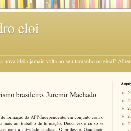
ro eloi
gens ___________________________________________
 nova idéia jamais volta ao seu tamanho original" Alber
Arquiv
ismo brasileiro. Juremir Machado
2
►
2
►
2
►
2
►
 de formação da APP-Independente, em conjunto com o
 mais um trabalho de formação. Dessa vez o curso se
2
►
nças para a atividade sindical. O professor Gaudêncio