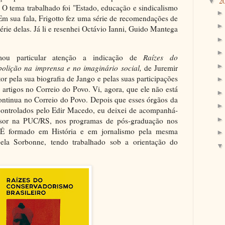
2
▼
a. O tema trabalhado foi "Estado, educação e sindicalismo
 Em sua fala, Frigotto fez uma série de recomendações de
série delas. Já li e resenhei Octávio Ianni, Guido Mantega
mou particular atenção a indicação de
Raízes do
bolição na imprensa e no imaginário social,
de Juremir
r pela sua biografia de Jango e pelas suas participações
artigos no Correio do Povo. Vi, agora, que ele não está
ntinua no Correio do Povo. Depois que esses órgãos da
controlados pelo Edir Macedo, eu deixei de acompanhá-
ssor na PUC/RS, nos programas de pós-graduação nos
 É formado em História e em jornalismo pela mesma
pela Sorbonne, tendo trabalhado sob a orientação do