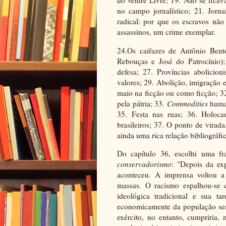
do ventre Livre; 19. Não se ficav
no campo jornalístico; 21. Jorna
radical: por que os escravos não
assassinos, um crime exemplar.
24.Os caifazes de Antônio Bent
Rebouças e José do Patrocínio)
defesa; 27. Províncias abolicioni
valores; 29. Abolição, imigração
maio na ficção ou como ficção; 32
pela pátria; 33.
Commodities
huma
35. Festa nas ruas; 36. Holoca
brasileiros; 37. O ponto de vira
ainda uma rica relação bibliográfic
Do capítulo 36, escolhi uma fr
conservadorismo
: "Depois da ex
aconteceu. A imprensa voltou 
massas. O racismo espalhou-se
ideológica tradicional e sua ta
economicamente da população sem
exército, no entanto, cumpriria