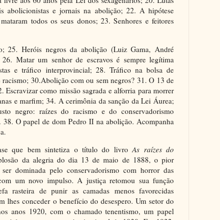
a livre aos 60 anos pela Lei dos sexagenários; 20. Lutas
is abolicionistas e jornais na abolição; 22. A hipótese
 mataram todos os seus donos; 23. Senhores e feitores
o; 25. Heróis negros da abolição (Luiz Gama, André
; 26. Matar um senhor de escravos é sempre legítima
stas e tráfico interprovincial; 28. Tráfico na bolsa de
 e racismo; 30.Abolição com ou sem negros? 31. O 13 de
. Escravizar como missão sagrada e alforria para morrer
nas e marfim; 34. A cerimônia da sanção da Lei Áurea;
usto negro: raízes do racismo e do conservadorismo
da. 38. O papel de dom Pedro II na abolição. Acompanha
a.
ase que bem sintetiza o título do livro
As raízes do
plosão da alegria do dia 13 de maio de 1888, o pior
a ser dominada pelo conservadorismo com horror das
 com um novo impulso. A justiça retomou sua função
refa rasteira de punir as camadas menos favorecidas
 lhes conceder o benefício do desespero. Um setor do
, nos anos 1920, com o chamado tenentismo, um papel