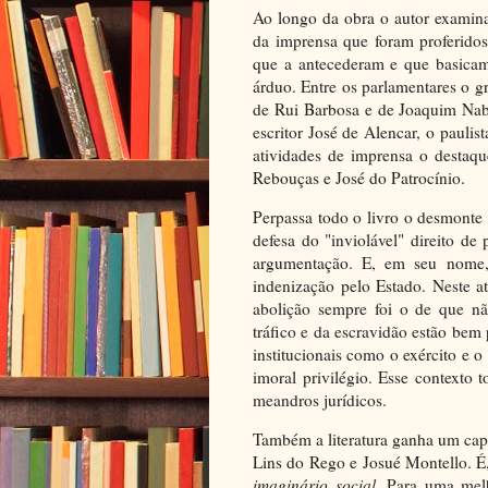
Ao longo da obra o autor examina
da imprensa que foram proferidos
que a antecederam e que basicame
árduo. Entre os parlamentares o gr
de Rui Barbosa e de Joaquim Nabu
escritor José de Alencar, o pauli
atividades de imprensa o destaq
Rebouças e José do Patrocínio.
Perpassa todo o livro o desmonte
defesa do "inviolável" direito d
argumentação. E, em seu nome, a
indenização pelo Estado. Neste 
abolição sempre foi o de que n
tráfico e da escravidão estão bem
institucionais como o exército e o
imoral privilégio. Esse contexto 
meandros jurídicos.
Também a literatura ganha um cap
Lins do Rego e Josué Montello. É
imaginário social.
Para uma melh