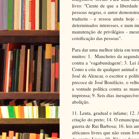
livro: "Ciente de que a liberda
pessoas negras, o autor demonstra
traduziu - e ressoa ainda hoje -
determinados interesses, e num ima
manutenção de privilégios - mes
coisificação das pessoas".
Para dar uma melhor ideia em torn
muitos: 1. Manchetes da segunda 
contra a 'vagabundagem'; 3. Lei á
Como a cria de qualquer animal e 
José de Alencar, o escritor e polí
precoce de José Bonifácio, o vel
a vontade política contra as ma
imprensa; 9. Seis dias inesquecív
abolição.
11. Lenta, gradual e infame; 12.
criação do preto; 14. O emancipa
guerra de Rui Barbosa; 16. leis an
africanos livres que não eram livr