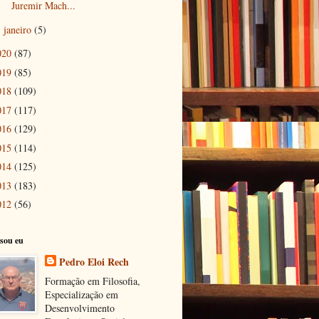
Juremir Mach...
janeiro
(5)
►
020
(87)
019
(85)
018
(109)
017
(117)
016
(129)
015
(114)
014
(125)
013
(183)
012
(56)
sou eu
Pedro Eloi Rech
Formação em Filosofia,
Especialização em
Desenvolvimento