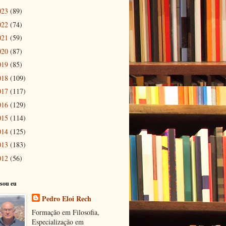
023
(89)
022
(74)
021
(59)
020
(87)
019
(85)
018
(109)
017
(117)
016
(129)
015
(114)
014
(125)
013
(183)
012
(56)
sou eu
Pedro Eloi Rech
Formação em Filosofia,
Especialização em