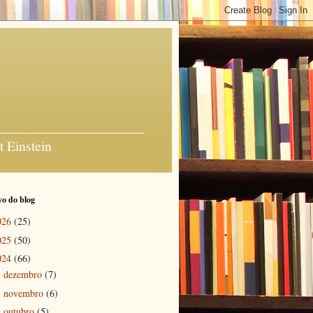
_______________________
t Einstein
o do blog
026
(25)
025
(50)
024
(66)
dezembro
(7)
►
novembro
(6)
►
outubro
(5)
▼