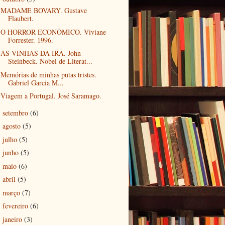
MADAME BOVARY. Gustave
Flaubert.
O HORROR ECONÔMICO. Viviane
Forrester. 1996.
AS VINHAS DA IRA. John
Steinbeck. Nobel de Literat...
Memórias de minhas putas tristes.
Gabriel Garcia M...
Viagem a Portugal. José Saramago.
setembro
(6)
►
agosto
(5)
►
julho
(5)
►
junho
(5)
►
maio
(6)
►
abril
(5)
►
março
(7)
►
fevereiro
(6)
►
janeiro
(3)
►