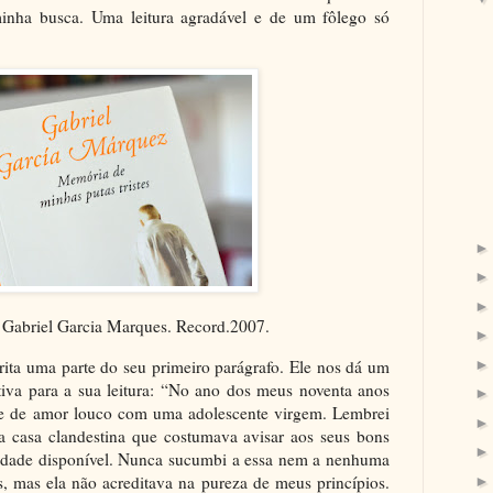
nha busca. Uma leitura agradável e de um fôlego só
.
Gabriel Garcia Marques. Record.2007.
crita uma parte do seu primeiro parágrafo. Ele nos dá um
iva para a sua leitura: “No ano dos meus noventa anos
te de amor louco com uma adolescente virgem. Lembrei
 casa clandestina que costumava avisar aos seus bons
vidade disponível. Nunca sucumbi a essa nem a nenhuma
s, mas ela não acreditava na pureza de meus princípios.