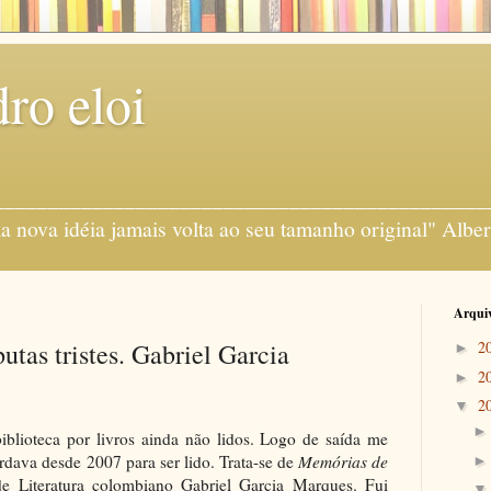
ro eloi
gens ___________________________________________
 nova idéia jamais volta ao seu tamanho original" Alber
Arquiv
tas tristes. Gabriel Garcia
2
►
2
►
2
▼
blioteca por livros ainda não lidos. Logo de saída me
dava desde 2007 para ser lido. Trata-se de
Memórias de
e Literatura colombiano Gabriel Garcia Marques. Fui