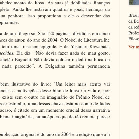
abelecimento de Rosa. As suas já debilitadas finanças
leto. Ainda lhe restavam quadros e joias, heranças da
Brasil
ua penhora. Isso proporciona a ele o desvendar das
da Ed
ópria mãe.
da re
Profe
ura de um fôlego só. São 120 páginas, divididas em cinco
Filoso
ces do autor, do ano de 2004. O Nobel de Literatura lhe
 tem uma frase em epígrafe. É de Yasunari Kawabata,
Ver m
mecidas.
Ela diz: “Não devia fazer nada de mau gosto,
 ancião Euguchi. Não devia colocar o dedo na boca da
 nada parecido”. A Delgadina também permanecia
em ilustrativo do livro: "Um leitor mais atento vai
rências e motivações desse hino de louvor à vida e, por
o existe sem o outro no imaginário do Prêmio Nobel de
ecer estranho, uma dessas chaves está no conto de fadas
 acaso, é citado em um momento crucial dessa narrativa
iana imaginária, numa época que de tão remota parece
ublicação original é do ano de 2004 e a edição que eu li