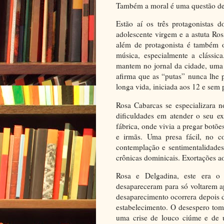
Também a moral é uma questão de 
Estão aí os três protagonistas 
adolescente virgem e a astuta Ros
além de protagonista é também o
música, especialmente a clássica
mantem no jornal da cidade, uma 
afirma que as “putas” nunca lhe
longa vida, iniciada aos 12 e sem
Rosa Cabarcas se especializara n
dificuldades em atender o seu e
fábrica, onde vivia a pregar botõ
e irmãs. Uma presa fácil, no 
contemplação e sentimentalidades
crônicas dominicais. Exortações a
Rosa e Delgadina, este era o
desapareceram para só voltarem ap
desaparecimento ocorrera depois 
estabelecimento. O desespero tom
uma crise de louco ciúme e de u