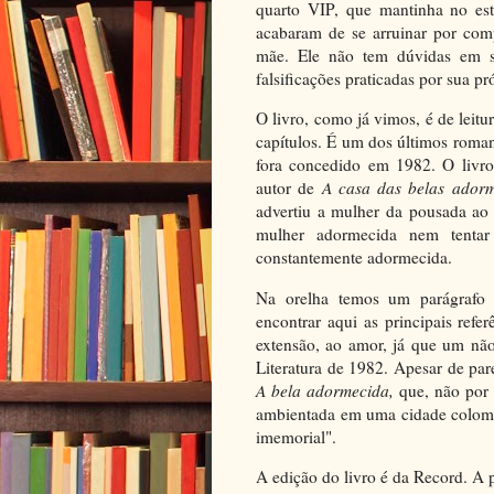
quarto VIP, que mantinha no est
acabaram de se arruinar por comp
mãe. Ele não tem dúvidas em s
falsificações praticadas por sua pr
O livro, como já vimos, é de leit
capítulos. É um dos últimos roman
fora concedido em 1982. O livro
autor de
A casa das belas ador
advertiu a mulher da pousada ao
mulher adormecida nem tentar
constantemente adormecida.
Na orelha temos um parágrafo b
encontrar aqui as principais refe
extensão, ao amor, já que um nã
Literatura de 1982. Apesar de par
A bela adormecida,
que, não por
ambientada em uma cidade colomb
imemorial".
A edição do livro é da Record. A p