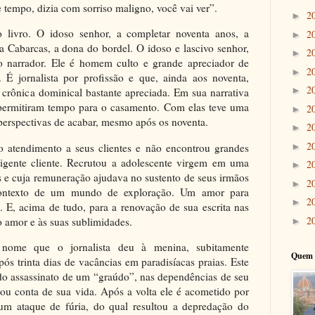
tempo, dizia com sorriso maligno, você vai ver”.
2
►
do livro. O idoso senhor, a completar noventa anos, a
2
►
a Cabarcas, a dona do bordel. O idoso e lascivo senhor,
2
►
 narrador. Ele é homem culto e grande apreciador de
2
►
. É jornalista por profissão e que, ainda aos noventa,
2
►
crônica dominical bastante apreciada. Em sua narrativa
 permitiram tempo para o casamento. Com elas teve uma
2
►
 perspectivas de acabar, mesmo após os noventa.
2
►
2
o atendimento a seus clientes e não encontrou grandes
►
xigente cliente. Recrutou a adolescente virgem em uma
2
►
es e cuja remuneração ajudava no sustento de seus irmãos
2
►
contexto de um mundo de exploração. Um amor para
2
►
. E, acima de tudo, para a renovação de sua escrita nas
2
o amor e às suas sublimidades.
►
 nome que o jornalista deu à menina, subitamente
Quem 
ós trinta dias de vacâncias em paradisíacas praias. Este
do assassinato de um “graúdo”, nas dependências de seu
ou conta de sua vida. Após a volta ele é acometido por
m ataque de fúria, do qual resultou a depredação do