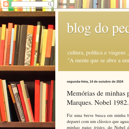
blog do ped
cultura, política e via
"A mente que se abre a uma
segunda-feira, 14 de outubro de 2024
Memórias de minhas pu
Marques. Nobel 1982.
Fiz uma breve busca em minha bi
deparei com um clássico que aguar
minhas putas tristes,
do Nobel d