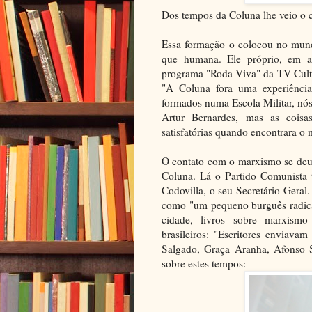
Dos tempos da Coluna lhe veio o co
Essa formação o colocou no mund
que humana. Ele próprio, em au
programa "Roda Viva" da TV Cultur
"A Coluna fora uma experiência 
formados numa Escola Militar, nó
Artur Bernardes, mas as coisa
satisfatórias quando encontrara o
O contato com o marxismo se deu
Coluna. Lá o Partido Comunista t
Codovilla, o seu Secretário Geral
como "um pequeno burguês radical
cidade, livros sobre marxismo
brasileiros: "Escritores enviava
Salgado, Graça Aranha, Afonso 
sobre estes tempos: