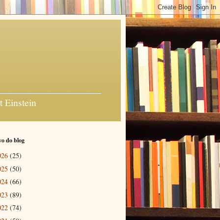
_______________________
t Einstein
o do blog
026
(25)
025
(50)
024
(66)
023
(89)
022
(74)