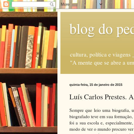
blog do ped
cultura, política e via
"A mente que se abre a uma
quinta-feira, 15 de janeiro de 2015
Luís Carlos Prestes. A
Sempre que leio uma biografia, u
biografado teve em sua formação, 
foi a sua escola e, especialment
modo de ver o mundo procuro ver o