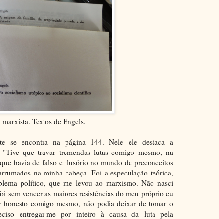
 marxista. Textos de Engels.
te se encontra na página 144. Nele ele destaca a
: "Tive que travar tremendas lutas comigo mesmo, na
ue havia de falso e ilusório no mundo de preconceitos
rrumados na minha cabeça. Foi a especulação teórica,
lema político, que me levou ao marxismo. Não nasci
foi sem vencer as maiores resistências do meu próprio eu
ser honesto comigo mesmo, não podia deixar de tomar o
eciso entregar-me por inteiro à causa da luta pela