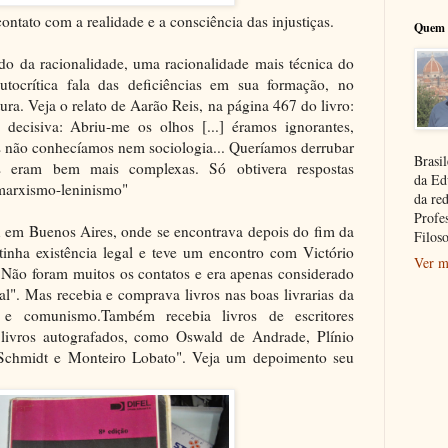
ntato com a realidade e a consciência das injustiças.
Quem 
o da racionalidade, uma racionalidade mais técnica do
tocrítica fala das deficiências em sua formação, no
a. Veja o relato de Aarão Reis, na página 467 do livro:
decisiva: Abriu-me os olhos [...] éramos ignorantes,
s não conhecíamos nem sociologia... Queríamos derrubar
Brasil
s eram bem mais complexas. Só obtivera respostas
da Ed
 marxismo-leninismo"
da re
Profe
 em Buenos Aires, onde se encontrava depois do fim da
Filoso
inha existência legal e teve um encontro com Victório
Ver m
. Não foram muitos os contatos e era apenas considerado
". Mas recebia e comprava livros nas boas livrarias da
 e comunismo.Também recebia livros de escritores
m livros autografados, como Oswald de Andrade, Plínio
Schmidt e Monteiro Lobato". Veja um depoimento seu