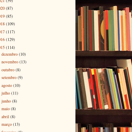
021
(59)
020
(87)
019
(85)
018
(109)
017
(117)
016
(129)
015
(114)
dezembro
(10)
►
novembro
(13)
►
outubro
(8)
►
setembro
(9)
►
agosto
(10)
►
julho
(11)
►
junho
(8)
►
maio
(8)
►
abril
(8)
►
março
(13)
►