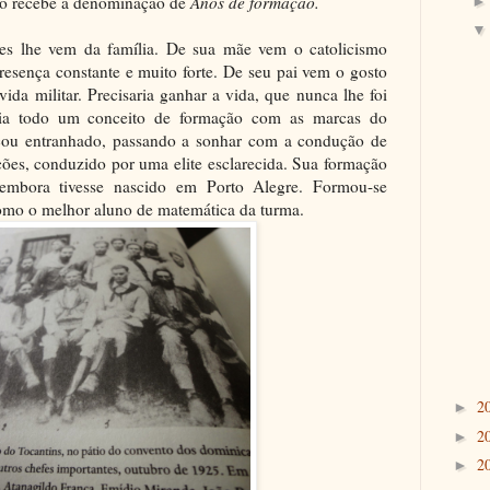
lo recebe a denominação de
Anos de formação.
stes lhe vem da família. De sua mãe vem o catolicismo
resença constante e muito forte. De seu pai vem o gosto
ida militar. Precisaria ganhar a vida, que nunca lhe foi
istia todo um conceito de formação com as marcas do
ficou entranhado, passando a sonhar com a condução
de
ões, conduzido por uma elite esclarecida. Sua formação
 embora tivesse nascido em Porto Alegre. Formou-se
omo o melhor aluno de matemática da turma.
2
►
2
►
2
►