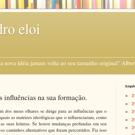
ro eloi
gens ___________________________________________
 nova idéia jamais volta ao seu tamanho original" Alber
Arquiv
s influências na sua formação.
2
►
2
►
m dos meus olhares se dirige para as influências que o
2
►
quais as matrizes ideológicas que o influenciaram, como
2
►
e, as suas leituras. Se houve mudanças profundas em seu
2
►
s caminhos alternativos que foram percorridos. Fiz isso