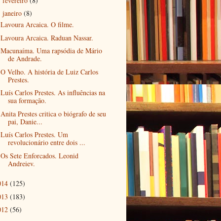
fevereiro
(8)
►
janeiro
(8)
▼
Lavoura Arcaica. O filme.
Lavoura Arcaica. Raduan Nassar.
Macunaíma. Uma rapsódia de Mário
de Andrade.
O Velho. A história de Luiz Carlos
Prestes.
Luís Carlos Prestes. As influências na
sua formação.
Anita Prestes critica o biógrafo de seu
pai, Danie...
Luís Carlos Prestes. Um
revolucionário entre dois ...
Os Sete Enforcados. Leonid
Andreiev.
014
(125)
013
(183)
012
(56)