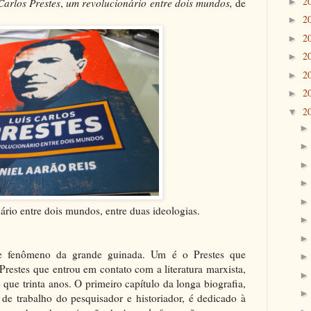
2
Carlos Prestes
,
um revolucionário entre dois mundos,
de
►
2
►
2
►
2
►
2
►
2
►
2
▼
ário entre dois mundos, entre duas ideologias.
se fenômeno da grande guinada. Um é o Prestes que
restes que entrou em contato com a literatura marxista,
ue trinta anos. O primeiro capítulo da longa biografia,
e trabalho do pesquisador e historiador, é dedicado à