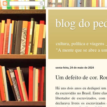
blog do ped
cultura, política e via
"A mente que se abre a uma
sexta-feira, 24 de maio de 2024
Um defeito de cor. R
Há uns dois anos eu dediquei um 
da escravidão no Brasil. Entre el
libertador de escravizados, com
declarava livres os escravizados