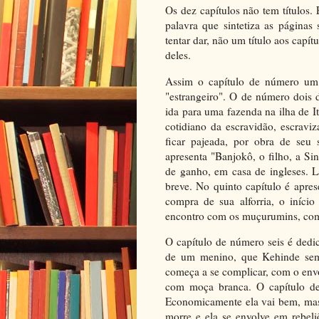
Os dez capítulos não tem títulos
palavra que sintetiza as páginas 
tentar dar, não um título aos capí
deles.
Assim o capítulo de número um a
"estrangeiro". O de número dois
ida para uma fazenda na ilha de I
cotidiano da escravidão, escravi
ficar pajeada, por obra de seu 
apresenta "Banjokô, o filho, a S
de ganho, em casa de ingleses. L
breve. No quinto capítulo é apre
compra de sua alforria, o início
encontro com os muçurumins, com
O capítulo de número seis é dedi
de um menino, que Kehinde semp
começa a se complicar, com o env
com moça branca. O capítulo de 
Economicamente ela vai bem, mas
morre e ela se envolve em rebeli