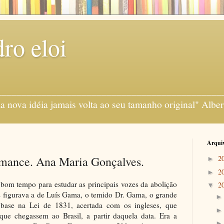
ro eloi
gens ___________________________________________
 nova idéia jamais volta ao seu tamanho original" Alber
Arquiv
omance. Ana Maria Gonçalves.
2
►
2
►
bom tempo para estudar as principais vozes da abolição
2
▼
as figurava a de Luís Gama, o temido Dr. Gama, o grande
 base na Lei de 1831, acertada com os ingleses, que
 que chegassem ao Brasil, a partir daquela data. Era a