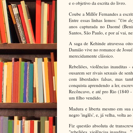
e o objetivo da escrita do livro.
Coube a Millôr Fernandes a escrit
Entre essas linhas lemos: "
Um def
anos capturada no Daomé (Benim
Santos, São Paulo, e por aí vai, n
A saga de Kehinde atravessa oi
Damião vive no romance de Josu
merecidamente clássico.
Rebeliões, violências inauditas -
ousarem ser rivais sexuais de se
com liberdades falsas, mas ta
conquista aprendendo a ler, escrev
Recôncavo, e até pro Rio (1840 -
um filho vendido.
Madura e liberta mesmo em sua al
negro 'inglês', e, já velha, volta a
Fiz questão absoluta de transcre
"rebeliões, violências inauditas...