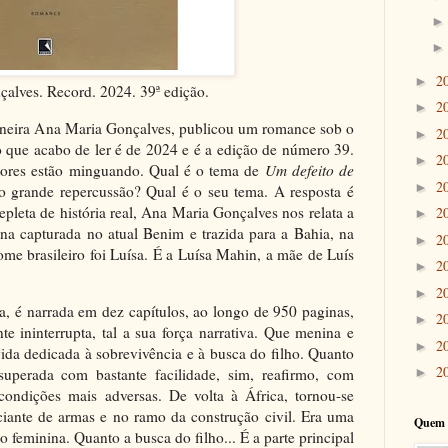
2
►
alves. Record. 2024. 39ª edição.
2
►
ineira Ana Maria Gonçalves, publicou um romance sob o
2
►
 que acabo de ler é de 2024 e é a edição de número 39.
2
►
itores estão minguando. Qual é o tema de
Um defeito de
2
►
ão grande repercussão? Qual é o seu tema. A resposta é
pleta de história real, Ana Maria Gonçalves nos relata a
2
►
na capturada no atual Benim e trazida para a Bahia, na
2
►
me brasileiro foi Luísa. É a Luísa Mahin, a mãe de Luís
2
►
2
►
a, é narrada em dez capítulos, ao longo de 950 paginas,
2
►
te ininterrupta, tal a sua força narrativa. Que menina e
2
►
ida dedicada à sobrevivência e à busca do filho. Quanto
2
 superada com bastante facilidade, sim, reafirmo, com
►
condições mais adversas. De volta à África, tornou-se
iante de armas e no ramo da construção civil. Era uma
Quem 
o feminina. Quanto a busca do filho... É a parte principal