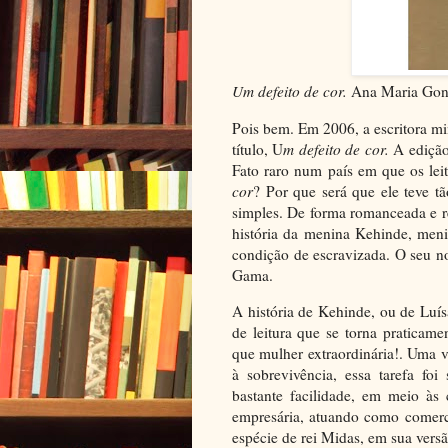
Um defeito de cor.
Ana Maria Gonç
Pois bem. Em 2006, a escritora m
título, U
m defeito de cor.
A edição
Fato raro num país em que os le
cor
? Por que será que ele teve t
simples. De forma romanceada e re
história da menina Kehinde, meni
condição de escravizada. O seu no
Gama.
A história de Kehinde, ou de Luís
de leitura que se torna praticamen
que mulher extraordinária!. Uma v
à sobrevivência, essa tarefa foi
bastante facilidade, em meio às 
empresária, atuando como comerc
espécie de rei Midas, em sua versã