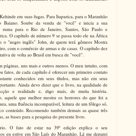
 Kehinde em suas fugas. Para Itaparica, para o Maranhão
o Baiano. Soube da venda de "você" e inicia a sua
r ruma para o Rio de Janeiro, Santos, São Paulo e
rica. O capítulo de número 9 se passa todo ele na África
m o "negro inglês" John, de quem terá gêmeos Mostra
ro, com o comércio de armas e de casas. O capítulo dez
ativa de volta ao Brasil em busca de "você".
m páginas, uns mais e outros menos. O meu intuito, com
ou fatos, de cada capítulo é oferecer um primeiro contato
astante conhecidos em seus títulos, mas não em seus
 portanto. Ainda devo dizer que o livro, na qualidade de
ção e realidade e, digo mais, de muita história.
ro, aquele que melhor mostra os horrores do que foi a
tura, uma fluência incomparável, leitura de um fôlego só,
ico conteúdo. Recomendo também demais as quase três
s, as bases para a pesquisa do presente livro.
rio. O fato de estar na 39ª edição explica o seu
anos eu estive em São Luís do Maranhão. Lá me deparei