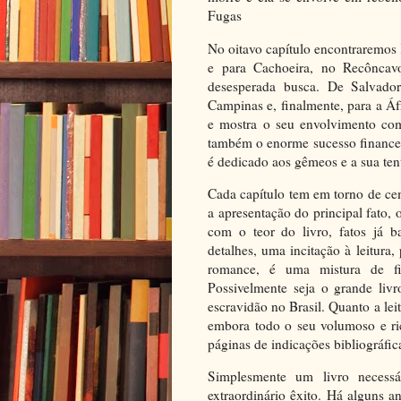
Fugas
No oitavo capítulo encontraremos
e para Cachoeira, no Recôncav
desesperada busca. De Salvado
Campinas e, finalmente, para a Áf
e mostra o seu envolvimento co
também o enorme sucesso financei
é dedicado aos gêmeos e a sua tent
Cada capítulo tem em torno de ce
a apresentação do principal fato, 
com o teor do livro, fatos já b
detalhes, uma incitação à leitura,
romance, é uma mistura de fic
Possivelmente seja o grande liv
escravidão no Brasil. Quanto a lei
embora todo o seu volumoso e r
páginas de indicações bibliográfica
Simplesmente um livro necessá
extraordinário êxito. Há alguns 