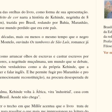
a das orelhas do livro, como forma de sua apresentação.
eito de cor
narra a história de Kehinde, negrinha de 8
), trazida pro Brasil, rodando por Bahia, Maranhão,
Brasil
esse mundo perdido que era este país.
da Ed
da re
to décadas, mais ou menos o mesmo tempo que o negro
Profe
é Montelo, ouvindo
Os tambores de São Luís
, romance já
Filoso
Ver m
 como arrancar olhos de escravas e castrar escravos por
nhores, a negritude muçulmana, um mundo que se debate,
mbém verdadeiras como a da própria Kehinde, que a
er e falar inglês. E lhe permite fugir pro Maranhão e pro
 emocionante reconstituição), na procura desesperada de
ma, Kehinde volta à África, vira 'industrial', casa com
o Brasil. Aonde não chega".
ver o trecho em que Millôr acentua que o livro trata de
", para ressaltar o que mais me impressionou na leitura do