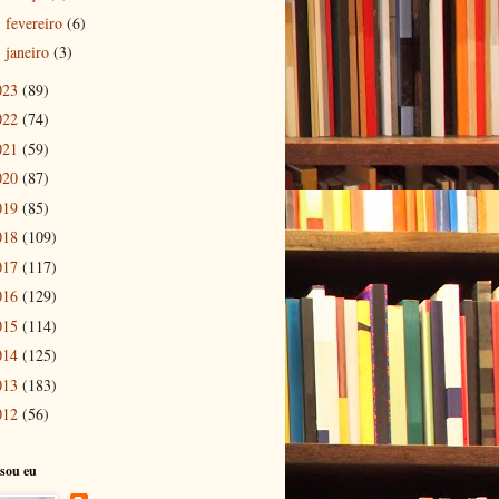
fevereiro
(6)
►
janeiro
(3)
►
023
(89)
022
(74)
021
(59)
020
(87)
019
(85)
018
(109)
017
(117)
016
(129)
015
(114)
014
(125)
013
(183)
012
(56)
sou eu