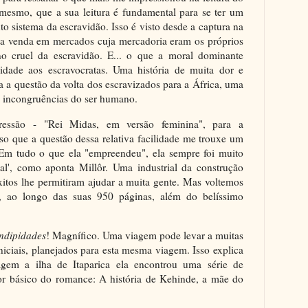
mesmo, que a sua leitura é fundamental para se ter um
to sistema da escravidão. Isso é visto desde a captura na
 a venda em mercados cuja mercadoria eram os próprios
o cruel da escravidão. E... o que a moral dominante
idade aos escravocratas. Uma história de muita dor e
 a questão da volta dos escravizados para a África, uma
s incongruências do ser humano.
essão - "Rei Midas, em versão feminina", para a
o que a questão dessa relativa facilidade me trouxe um
. Em tudo o que ela "empreendeu", ela sempre foi muito
ial', como aponta Millôr. Uma industrial da construção
êxitos lhe permitiram ajudar a muita gente. Mas voltemos
s, ao longo das suas 950 páginas, além do belíssimo
ndipidades
! Magnífico. Uma viagem pode levar a muitas
niciais, planejados para esta mesma viagem. Isso explica
gem a ilha de Itaparica ela encontrou uma série de
or básico do romance: A história de Kehinde, a mãe do