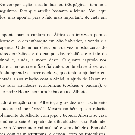
. Em compensação, a cada duas ou três páginas, tem uma
seguintes, fato que auxilia bastante a leitura. Vou aqui
tulos, mas apontar para o fato mais importante de cada um
ponta para a captura na África e a travessia para o
 descreve o desembarque em São Salvador, a venda e a
taparica. O de número três, por sua vez, mostra cenas do
zados domésticos e do campo, das rebeliões e o fato de
sinhô e, ainda, a morte deste. O quarto capítulo nos
inhá e a moradia em São Salvador, onde ela será escrava
á ela aprende a fazer cookies, que tanto a ajudarão em
sentada a sua relação com a Sinhá, a ajuda de Oxum na
 de suas atividades econômicas (cookies e padaria), o
 o padre Heinz, com um babalorixá e Alberto.
cado à relação com Alberto, a gravidez e o nascimento
re tratará por "você". Mostra também que a relação
olvimento de Alberto com jogo e bebida. Alberto se casa
número sete é repleto de dificuldades para Kehinde.
 com Alberto tudo vai mal, só e sem dinheiro. Banjokô
ões com os muçurumins, e depois, com os federalistas.