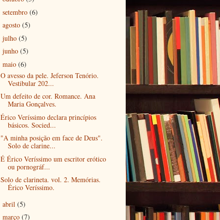
setembro
(6)
►
agosto
(5)
►
julho
(5)
►
junho
(5)
►
maio
(6)
▼
O avesso da pele. Jeferson Tenório.
Vestibular 202...
Um defeito de cor. Romance. Ana
Maria Gonçalves.
Érico Veríssimo declara princípios
básicos. Socied...
"A minha posição em face de Deus".
Solo de clarine...
É Érico Veríssimo um escritor erótico
ou pornográf...
Solo de clarineta. vol. 2. Memórias.
Érico Veríssimo.
abril
(5)
►
março
(7)
►