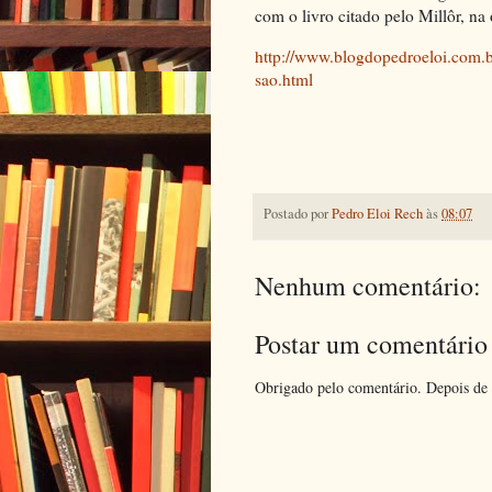
com o livro citado pelo Millôr, na 
http://www.blogdopedroeloi.com.b
sao.html
Postado por
Pedro Eloi Rech
às
08:07
Nenhum comentário:
Postar um comentário
Obrigado pelo comentário. Depois de 