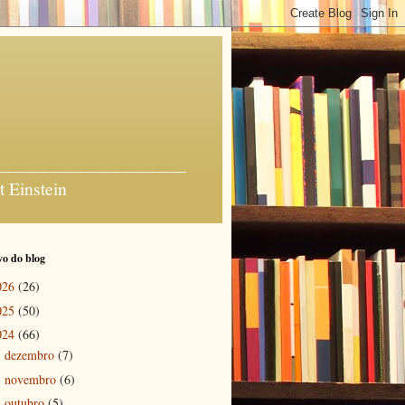
_______________________
t Einstein
o do blog
026
(26)
025
(50)
024
(66)
dezembro
(7)
►
novembro
(6)
►
outubro
(5)
►