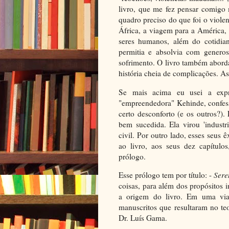
livro, que me fez pensar comigo 
quadro preciso do que foi o violen
África, a viagem para a América,
seres humanos, além do cotidian
permitia e absolvia com generos
sofrimento. O livro também aborda
história cheia de complicações. A
Se mais acima eu usei a expr
"empreendedora" Kehinde, confess
certo desconforto (e os outros?)
bem sucedida. Ela virou 'industr
civil. Por outro lado, esses seus 
ao livro, aos seus dez capítulo
prólogo.
Esse prólogo tem por título: -
Sere
coisas, para além dos propósitos i
a origem do livro. Em uma via
manuscritos que resultaram no te
Dr. Luís Gama.