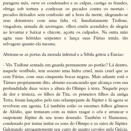
paragens más, ouve os condenados e as culpas, castiga as fraudes,
obriga sob tortura a confessar os pecados contra os mortais -
pecados deixados sem confissão até a hora da morte, alegrando-se
seus detentores com uma falta vã. Imediatamente Tisífone,
vingadora, armada de azorrague, olhos cruéis acendidos de alegria
ao levantar e baixar o chicote, açoita os culpados. Na outra mão
agita suas hórridas serpentes e lança suas Fúrias irmãs, tão
selvagens quanto ela mesma.
Abriram-se as portas da morada infernal e a Sibila gritou a Eneias:
- Vês Tisífone sentada em guarda permanente ao portão? Lá dentro,
naquele vestíbulo, tem assento uma hidra cruel, mais cruel que as
cem Fúrias, com suas cinquenta bocas negras. Mais adiante está o
Tártaro propriamente dito, abismo escancarado que alcança com sua
profundidade duas vezes a altura do Olimpo à terra. Naquele poço
de dor e tristeza, os filhos de Tita, os primeiros filhos da antiga
Terra, foram lançados pelo raio relampejante de Júpiter e lá agora se
revolvem em agonia. Lá também estão os enormes folhos gêmeos
de Alódio, que tentaram com as mãos rasgar o céu e arrancar o
onipotente Júpiter de seu trono dourado. Também vi Slamoneu,
condenado por tentar imitar os sons do Olimpo e os raios de Júpiter.
Galopando arrogantemente seu carro de quatro cavalos pela Grécia,