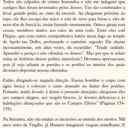
Todos são culpados de crimes horrendos e não me indagues que
castigos lhes foram inventados pelos deuses. Uns são condenados a
levar grande pedra ao cimo da encosta. Ao chegarem próximo ao
topo, ela lhes escapa das mãos e rola de novo para baixo e eles de
novo têm de buscá-la, assim fazendo eternamente. Outros giram sem
cessar, membros atados aos raios de uma roda. Entre eles está
Flégias, que com outros companheiros infiéis ateou fogo ao templo
de Apolo em Delfos, profanando o santuário sagrado. Ele chama
incessantemente, em altas vozes, da escuridão: "Tende cuidado.
Aprendei a justiça e não ofendais os deuses". Mas por que te relato
todas as histórias desses pobres miseráveis? Devemos apressar-nos,
pois já vejo adiante as paredes e os portões no interior dos quais
devemos depositar nossas oferendas.
Então, dirigindo-se naquela direção, Eneias borrifou o corpo com
água fresca e colocou o ramo dourado no limiar dos portões.
Portanto, tendo levado à deusa o presente desejado, chegaram eles
aos campos alegres, aos vergéis frescos, às árvores deliciosas e às
habitações abençoadas que são os Campos Elísios" (Páginas 154-
158).
Na literatura, não são muitas as incursões ao mundo dos mortos. Mil
anos antes de Virgílio, já Homero imaginara viagem semelhante. E