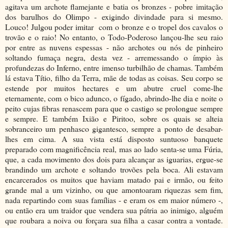
agitava um archote flamejante e batia os bronzes - pobre imitação
dos barulhos do Olimpo - exigindo divindade para si mesmo.
Louco! Julgou poder imitar com o bronze e o tropel dos cavalos o
trovão e o raio! No entanto, o Todo-Poderoso lançou-lhe seu raio
por entre as nuvens espessas - não archotes ou nós de pinheiro
soltando fumaça negra, desta vez - arremessando o ímpio às
profundezas do Inferno, entre imenso turbilhão de chamas. Também
lá estava Títio, filho da Terra, mãe de todas as coisas. Seu corpo se
estende por muitos hectares e um abutre cruel come-lhe
eternamente, com o bico adunco, o fígado, abrindo-lhe dia e noite o
peito cujas fibras renascem para que o castigo se prolongue sempre
e sempre. E também Ixião e Piritoo, sobre os quais se alteia
sobranceiro um penhasco gigantesco, sempre a ponto de desabar-
lhes em cima. A sua vista está disposto suntuoso banquete
preparado com magnificência real, mas ao lado senta-se uma Fúria,
que, a cada movimento dos dois para alcançar as iguarias, ergue-se
brandindo um archote e soltando trovões pela boca. Ali estavam
encarcerados os muitos que haviam matado pai e irmão, ou feito
grande mal a um vizinho, ou que amontoaram riquezas sem fim,
nada repartindo com suas famílias - e eram os em maior número -,
ou então era um traidor que vendera sua pátria ao inimigo, alguém
que roubara a noiva ou forçara sua filha a casar contra a vontade.