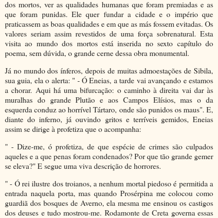
dos mortos, ver as qualidades humanas que foram premiadas e as
que foram punidas. Ele quer fundar a cidade e o império que
praticassem as boas qualidades e em que as más fossem evitadas. Os
valores seriam assim revestidos de uma força sobrenatural. Esta
visita ao mundo dos mortos está inserida no sexto capítulo do
poema, sem dúvida, o grande cerne dessa obra monumental.
Já no mundo dos ínferos, depois de muitas admoestações de Sibila,
sua guia, ela o alerta: " - Ó Eneias, a tarde vai avançando e estamos
a chorar. Aqui há uma bifurcação: o caminho à direita vai dar às
muralhas do grande Plutão e aos Campos Elísios, mas o da
esquerda conduz ao horrível Tártaro, onde são punidos os maus". E,
diante do inferno, já ouvindo gritos e terríveis gemidos, Eneias
assim se dirige à profetiza que o acompanha:
" - Dize-me, ó profetiza, de que espécie de crimes são culpados
aqueles e a que penas foram condenados? Por que tão grande gemer
se eleva?" E segue uma viva descrição de horrores.
" - Ó rei ilustre dos troianos, a nenhum mortal piedoso é permitida a
entrada naquela porta, mas quando Prosérpina me colocou como
guardiã dos bosques de Averno, ela mesma me ensinou os castigos
dos deuses e tudo mostrou-me. Rodamonte de Creta governa essas