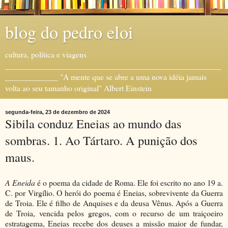
blog do pedro eloi
cultura, política e viagens
_____________________________________________________
_____________ "A mente que se abre a uma nova idéia jamais
volta ao seu tamanho original" Albert Einstein
segunda-feira, 23 de dezembro de 2024
Sibila conduz Eneias ao mundo das
sombras. 1. Ao Tártaro. A punição dos
maus.
A Eneida
é o poema da cidade de Roma. Ele foi escrito no ano 19 a.
C. por Virgílio. O herói do poema é Eneias, sobrevivente da Guerra
de Troia. Ele é filho de Anquises e da deusa Vênus. Após a Guerra
de Troia, vencida pelos gregos, com o recurso de um traiçoeiro
estratagema, Eneias recebe dos deuses a missão maior de fundar,