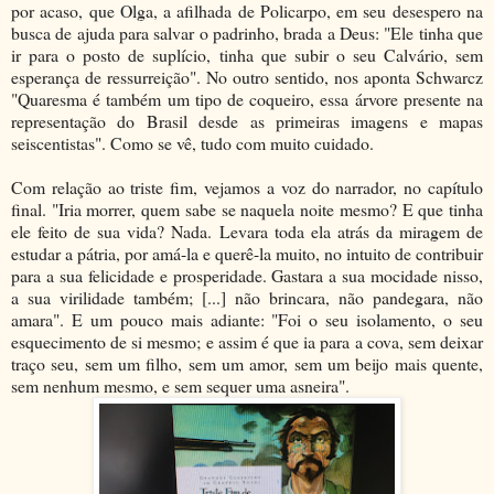
por acaso, que Olga, a afilhada de Policarpo, em seu desespero na
busca de ajuda para salvar o padrinho, brada a Deus: "Ele tinha que
ir para o posto de suplício, tinha que subir o seu Calvário, sem
esperança de ressurreição". No outro sentido, nos aponta Schwarcz
"Quaresma é também um tipo de coqueiro, essa árvore presente na
representação do Brasil desde as primeiras imagens e mapas
seiscentistas". Como se vê, tudo com muito cuidado.
Com relação ao triste fim, vejamos a voz do narrador, no capítulo
final. "Iria morrer, quem sabe se naquela noite mesmo? E que tinha
ele feito de sua vida? Nada. Levara toda ela atrás da miragem de
estudar a pátria, por amá-la e querê-la muito, no intuito de contribuir
para a sua felicidade e prosperidade. Gastara a sua mocidade nisso,
a sua virilidade também; [...] não brincara, não pandegara, não
amara". E um pouco mais adiante: "Foi o seu isolamento, o seu
esquecimento de si mesmo; e assim é que ia para a cova, sem deixar
traço seu, sem um filho, sem um amor, sem um beijo mais quente,
sem nenhum mesmo, e sem sequer uma asneira".