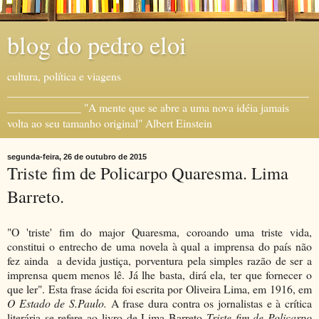
blog do pedro eloi
cultura, política e viagens
_____________________________________________________
_____________ "A mente que se abre a uma nova idéia jamais
volta ao seu tamanho original" Albert Einstein
segunda-feira, 26 de outubro de 2015
Triste fim de Policarpo Quaresma. Lima
Barreto.
"O 'triste' fim do major Quaresma, coroando uma triste vida,
constitui o entrecho de uma novela à qual a imprensa do país não
fez ainda a devida justiça, porventura pela simples razão de ser a
imprensa quem menos lê. Já lhe basta, dirá ela, ter que fornecer o
que ler". Esta frase ácida foi escrita por Oliveira Lima, em 1916, em
O Estado de S.Paulo.
A frase dura contra os jornalistas e à crítica
literária se refere ao livro de Lima Barreto
Triste fim de Policarpo