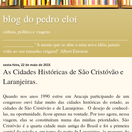
blog do pedro eloi
cultura, política e viagens
_____________________________________________________
_____________ "A mente que se abre a uma nova idéia jamais
volta ao seu tamanho original" Albert Einstein
sexta-feira, 22 de maio de 2015
As Cidades Históricas de São Cristóvão e
Laranjeiras.
Quando nos anos 1990 estive em Aracaju participando de um
congresso ouvi falar muito das cidades históricas do estado, as
cidades de São Cristóvão e de Laranjeiras. O desejo de conhecê-
las, na oportunidade, ficou apenas na vontade. Por isso agora, nessa
viagem, elas se constituíram numa das minhas prioridades. São
Cristóvão é a quarta cidade mais antiga do Brasil e foi a primeira
capital do estado e, em torno do porto de Laranjeiras, às margens do