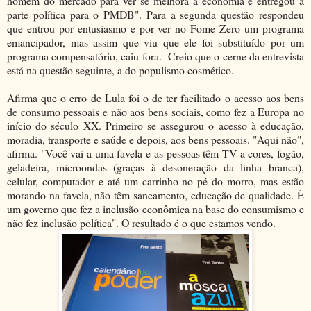
homem do mercado para ver se melhora a economia e entregou a
parte política para o PMDB". Para a segunda questão respondeu
que entrou por entusiasmo e por ver no Fome Zero um programa
emancipador, mas assim que viu que ele foi substituído por um
programa compensatório, caiu fora. Creio que o cerne da entrevista
está na questão seguinte, a do populismo cosmético.
Afirma que o erro de Lula foi o de ter facilitado o acesso aos bens
de consumo pessoais e não aos bens sociais, como fez a Europa no
início do século XX. Primeiro se assegurou o acesso à educação,
moradia, transporte e saúde e depois, aos bens pessoais. "Aqui não",
afirma. "Você vai a uma favela e as pessoas têm TV a cores, fogão,
geladeira, microondas (graças à desoneração da linha branca),
celular, computador e até um carrinho no pé do morro, mas estão
morando na favela, não têm saneamento, educação de qualidade. É
um governo que fez a inclusão econômica na base do consumismo e
não fez inclusão política". O resultado é o que estamos vendo.