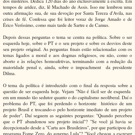
dos mistérios. Dedica 120 dias do ano exclusivamente à escrita. Em
tempos de aridez, diz, lê Machado de Assis. Isso me lembrou uma
outra afirmação sua, de sua devoção por Santa Tereza d'Avila, nas
crises de fé. Confessa que foi leitor voraz de Jorge Amado e de
Érico Veríssimo, como mais tarde de Sartre e de Camus.
Depois dessas perguntas o tema se centra na política. Sobre o ser
esquerda hoje, sobre o PT e o seu projeto e sobre os desvios deste
seu projeto original. As perguntas finais estão relacionadas com os
temas ligados a moral e aos dogmas religiosos, ou não, como o
aborto e às relações homoafetivas, terminando com a redução da
maioridade penal e, ainda, sobre o impeachment da presidente
Dilma.
O tema da política é introduzido com o final da resposta sobre a
questão de ser esquerda hoje. Vejam "Não é fácil ser de esquerda
em um mundo tão sedutor quanto o do capitalismo neoliberal. Daí o
problema do PT, que foi perdendo o horizonte histórico de um
projeto Brasil e trocando-o pelo horizonte imediato de um projeto
de poder". Daí seguem as seguintes perguntas: "Quando percebeu
que o PT abandonou seu projeto inicial"? "Se você já havia se
decepcionado desde a "Carta aos Brasileiros", por que participou do
programa Fome Zero, do governo Lula"? "Você chegou a escrever