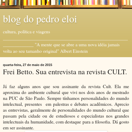
blog do pedro eloi
cultura, política e viagens
_____________________________________________________
_____________ "A mente que se abre a uma nova idéia jamais
volta ao seu tamanho original" Albert Einstein
quarta-feira, 27 de maio de 2015
Frei Betto. Sua entrevista na revista CULT.
Já faz alguns anos que sou assinante da revista Cult. Ela me
aproxima do ambiente cultural que vivi nos dois anos de mestrado
na PUC de São Paulo. Sempre tínhamos personalidades do mundo
intelectual, presentes em palestras e debates acadêmicos. Aprecio
as entrevistas, geralmente de personalidades do mundo cultural que
passam pela cidade ou de estudiosos e especialistas nos grandes
intelectuais da humanidade, com destaque para a filosofia. Dá gosto
em ser assinante.