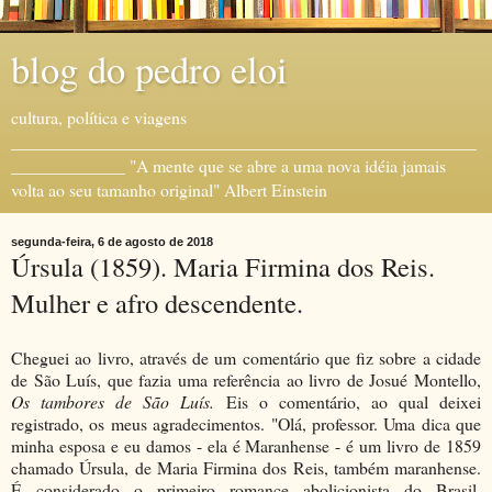
blog do pedro eloi
cultura, política e viagens
_____________________________________________________
_____________ "A mente que se abre a uma nova idéia jamais
volta ao seu tamanho original" Albert Einstein
segunda-feira, 6 de agosto de 2018
Úrsula (1859). Maria Firmina dos Reis.
Mulher e afro descendente.
Cheguei ao livro, através de um comentário que fiz sobre a cidade
de São Luís, que fazia uma referência ao livro de Josué Montello,
Os tambores de São Luís.
Eis o comentário, ao qual deixei
registrado, os meus agradecimentos. "Olá, professor. Uma dica que
minha esposa e eu damos - ela é Maranhense - é um livro de 1859
chamado Úrsula, de Maria Firmina dos Reis, também maranhense.
É considerado o primeiro romance abolicionista do Brasil.