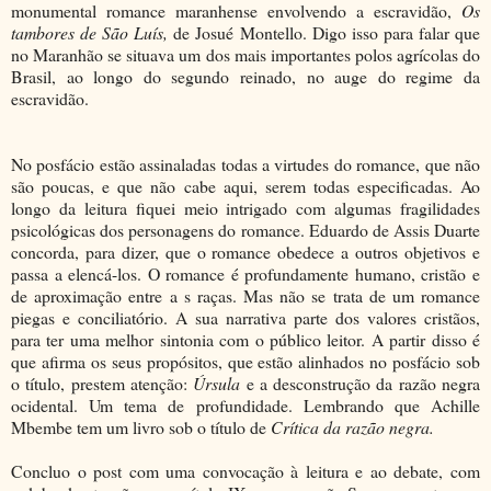
monumental romance maranhense envolvendo a escravidão,
Os
tambores de São Luís,
de Josué Montello. Digo isso para falar que
no Maranhão se situava um dos mais importantes polos agrícolas do
Brasil, ao longo do segundo reinado, no auge do regime da
escravidão.
No posfácio estão assinaladas todas a virtudes do romance, que não
são poucas, e que não cabe aqui, serem todas especificadas. Ao
longo da leitura fiquei meio intrigado com algumas fragilidades
psicológicas dos personagens do romance. Eduardo de Assis Duarte
concorda, para dizer, que o romance obedece a outros objetivos e
passa a elencá-los. O romance é profundamente humano, cristão e
de aproximação entre a s raças. Mas não se trata de um romance
piegas e conciliatório. A sua narrativa parte dos valores cristãos,
para ter uma melhor sintonia com o público leitor. A partir disso é
que afirma os seus propósitos, que estão alinhados no posfácio sob
o título, prestem atenção:
Úrsula
e a desconstrução da razão negra
ocidental. Um tema de profundidade. Lembrando que Achille
Mbembe tem um livro sob o título de
Crítica da razão negra.
Concluo o post com uma convocação à leitura e ao debate, com