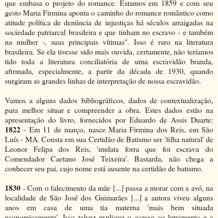
que embasa o projeto do romance. Estamos em 1859 e com seu
gesto Maria Firmina aponta o caminho do romance romântico como
atitude política de denúncia de injustiças há séculos arraigadas na
sociedade patriarcal brasileira e que tinham no escravo - e também
na mulher -, suas principais vítimas". Isso é raro na literatura
brasileira. Se ela tivesse sido mais ouvida, certamente, não teríamos
tido toda a literatura conciliatória de uma escravidão branda,
afirmada, especialmente, a partir da década de 1930, quando
surgiram as grandes linhas de interpretação de nossa escravidão.
Vamos a alguns dados bibliográficos, dados de contextualização,
para melhor situar e compreender a obra. Estes dados estão na
apresentação do livro, fornecidos por Eduardo de Assis Duarte:
1822
- Em 11 de março, nasce Maria Firmina dos Reis, em São
Luís - MA. Consta em sua Certidão de Batismo ser 'filha natural' de
Leonor Felipa dos Reis, 'mulata forra que foi escrava do
Comendador Caetano José Teixeira'. Bastarda, não chega a
conhecer seu pai, cujo nome está ausente na certidão de batismo.
1830
- Com o falecimento da mãe [...] passa a morar com a avó, na
localidade de São José dos Guimarães [...] a autora viveu alguns
anos em casa de uma tia materna 'mais bem situada
economicamente'. Isso talvez explique o acesso ao letramento e a