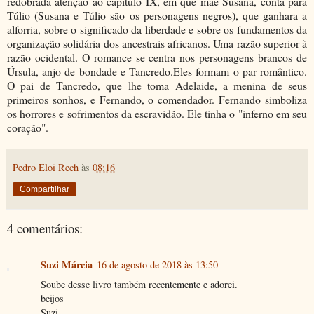
redobrada atenção ao capítulo IX, em que mãe Susana, conta para
Túlio (Susana e Túlio são os personagens negros), que ganhara a
alforria, sobre o significado da liberdade e sobre os fundamentos da
organização solidária dos ancestrais africanos. Uma razão superior à
razão ocidental. O romance se centra nos personagens brancos de
Úrsula, anjo de bondade e Tancredo.Eles formam o par romântico.
O pai de Tancredo, que lhe toma Adelaide, a menina de seus
primeiros sonhos, e Fernando, o comendador. Fernando simboliza
os horrores e sofrimentos da escravidão. Ele tinha o "inferno em seu
coração".
Pedro Eloi Rech
às
08:16
Compartilhar
4 comentários:
Suzi Márcia
16 de agosto de 2018 às 13:50
Soube desse livro também recentemente e adorei.
beijos
Suzi