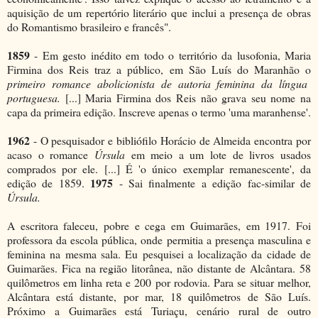
aquisição de um repertório literário que inclui a presença de obras
do Romantismo brasileiro e francês".
1859
- Em gesto inédito em todo o território da lusofonia, Maria
Firmina dos Reis traz a público, em São Luís do Maranhão o
primeiro romance abolicionista de autoria feminina da língua
portuguesa.
[...]
Maria Firmina dos Reis não grava seu nome na
capa da primeira edição. Inscreve apenas o termo 'uma maranhense'.
1962
- O pesquisador e bibliófilo Horácio de Almeida encontra por
acaso o romance
Úrsula
em meio a um lote de livros usados
comprados por ele. [...] É 'o único exemplar remanescente', da
1975
edição de 1859.
- Sai finalmente a edição fac-similar de
Úrsula.
A escritora faleceu, pobre e cega em Guimarães, em 1917. Foi
professora da escola pública, onde permitia a presença masculina e
feminina na mesma sala. Eu pesquisei a localização da cidade de
Guimarães. Fica na região litorânea, não distante de Alcântara. 58
quilômetros em linha reta e 200 por rodovia. Para se situar melhor,
Alcântara está distante, por mar, 18 quilômetros de São Luís.
Próximo a Guimarães está Turiaçu, cenário rural de outro