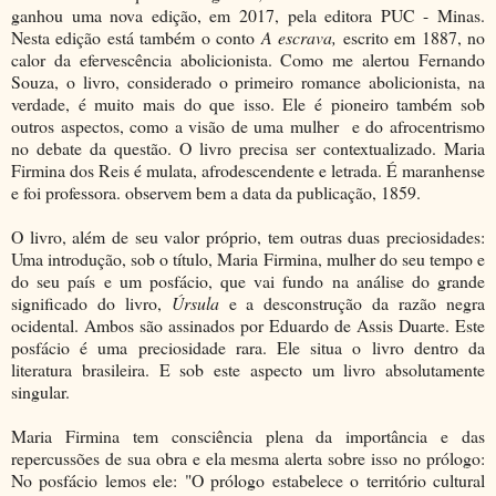
ganhou uma nova edição, em 2017, pela editora PUC - Minas.
Nesta edição está também o conto
A escrava,
escrito em 1887, no
calor da efervescência abolicionista. Como me alertou Fernando
Souza, o livro, considerado o primeiro romance abolicionista, na
verdade, é muito mais do que isso. Ele é pioneiro também sob
outros aspectos, como a visão de uma mulher e do afrocentrismo
no debate da questão. O livro precisa ser contextualizado. Maria
Firmina dos Reis é mulata, afrodescendente e letrada. É maranhense
e foi professora. observem bem a data da publicação, 1859.
O livro, além de seu valor próprio, tem outras duas preciosidades:
Uma introdução, sob o título, Maria Firmina, mulher do seu tempo e
do seu país e um posfácio, que vai fundo na análise do grande
significado do livro,
Úrsula
e a desconstrução da razão negra
ocidental. Ambos são assinados por Eduardo de Assis Duarte. Este
posfácio é uma preciosidade rara. Ele situa o livro dentro da
literatura brasileira. E sob este aspecto um livro absolutamente
singular.
Maria Firmina tem consciência plena da importância e das
repercussões de sua obra e ela mesma alerta sobre isso no prólogo:
No posfácio lemos ele: "O prólogo estabelece o território cultural