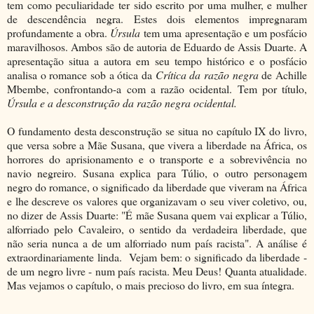
tem como peculiaridade ter sido escrito por uma mulher, e mulher
de descendência negra. Estes dois elementos impregnaram
profundamente a obra.
Úrsula
tem uma apresentação e um posfácio
maravilhosos. Ambos são de autoria de Eduardo de Assis Duarte. A
apresentação situa a autora em seu tempo histórico e o posfácio
analisa o romance sob a ótica da
Crítica da razão negra
de Achille
Mbembe, confrontando-a com a razão ocidental. Tem por título,
Úrsula e a desconstrução da razão negra ocidental.
O fundamento desta desconstrução se situa no capítulo IX do livro,
que versa sobre a Mãe Susana, que vivera a liberdade na África, os
horrores do aprisionamento e o transporte e a sobrevivência no
navio negreiro. Susana explica para Túlio, o outro personagem
negro do romance, o significado da liberdade que viveram na África
e lhe descreve os valores que organizavam o seu viver coletivo, ou,
no dizer de Assis Duarte: "É mãe Susana quem vai explicar a Túlio,
alforriado pelo Cavaleiro, o sentido da verdadeira liberdade, que
não seria nunca a de um alforriado num país racista". A análise é
extraordinariamente linda. Vejam bem: o significado da liberdade -
de um negro livre - num país racista. Meu Deus! Quanta atualidade.
Mas vejamos o capítulo, o mais precioso do livro, em sua íntegra.