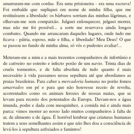
amarraram-me com cordas. Era uma prisioneira - era uma escrava!
Foi embalde que supliquei em nome de minha filha, que me
restituíssem a liberdade: os bárbaros sorriam das minhas lágrimas, e
olhavam-me sem compaixão. Julguei enlouquecer, julguei morrer,
mas não me foi possível... a sorte me reservava ainda longos
combates. Quando me arrancaram daqueles lugares, onde tudo me
ficava - pátria, esposo, mãe e filha, e liberdade! Meu Deus! O que
se passou no fundo de minha alma, só vós o pudestes avaliar!...
Meteram-me a mim e a mais trezentos companheiros de infortúnio e
de cativeiro no estreito e infecto porão de um navio. Trinta dias de
cruéis tormentos, e de falta absoluta de tudo quanto é mais
necessário à vida passamos nessa sepultura até que abordamos as
praias brasileiras. Para caber a
mercadoria humana
no porão fomos
amarrados
em pé e para que não houvesse receio de revolta,
acorrentados como os animais ferozes de nossas matas, que se
levam para recreio dos potentados da Europa. Davam-nos a água
imunda, podre e dada com mesquinhez, a comida má e ainda mais
parca: vimos morrer ao nosso lado muitos companheiros à falta de
ar, de alimento e de água. É horrível lembrar que criaturas humanas
tratem a seus semelhantes assim e que não lhes doa a consciência de
levá-los à sepultura asfixiados e famintos!