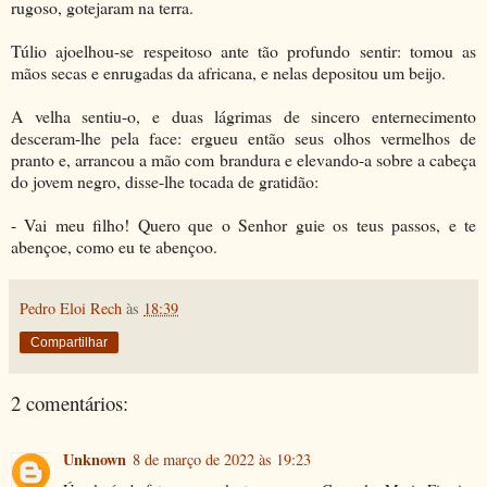
rugoso, gotejaram na terra.
Túlio ajoelhou-se respeitoso ante tão profundo sentir: tomou as
mãos secas e enrugadas da africana, e nelas depositou um beijo.
A velha sentiu-o, e duas lágrimas de sincero enternecimento
desceram-lhe pela face: ergueu então seus olhos vermelhos de
pranto e, arrancou a mão com brandura e elevando-a sobre a cabeça
do jovem negro, disse-lhe tocada de gratidão:
- Vai meu filho! Quero que o Senhor guie os teus passos, e te
abençoe, como eu te abençoo.
Pedro Eloi Rech
às
18:39
Compartilhar
2 comentários:
Unknown
8 de março de 2022 às 19:23