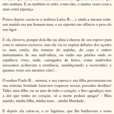
eles sentiam. E eu também os sofri, como eles, e muitas vezes com a
mais cruel injustiça.
Pouco depois casou-se a senhora Luísa B..., e ainda a mesma sorte:
seu marido era um homem mau, e eu suportei em silêncio o peso do
seu rigor.
E ela chorava, porque doía-lhe na alma a dureza de seu esposo para
com os míseros escravos, mas ele via-os expirar debaixo dos açoites
os mais cruéis, das torturas do anjinho, do cepo e outros
instrumentos de sua malvadeza, ou então nas prisões onde os
sepultava vivos, onde, carregados de ferros, como malévolos
assassinos acabavam a existência, amaldiçoando a escravidão; e
quantas vezes aos mesmos céus!...
O senhor Paulo B... morreu, e sua esposa e sua filha procuraram em
sua extrema bondade fazer-nos esquecer nossas passadas desditas!
Túlio, meu filho, eu as amo de todo o coração, e lhes agradeço; mas
a dor que tenho no coração, só a morte poderá apagar! - Meu
marido, minha filha, minha terra... minha liberdade...
E depois ela calou-se, e as lágrimas, que lhe banhavam o rosto