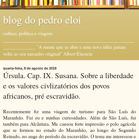
blog do pedro eloi
cultura, política e viagens
_____________________________________________________
_____________ "A mente que se abre a uma nova idéia jamais
volta ao seu tamanho original" Albert Einstein
quarta-feira, 8 de agosto de 2018
Úrsula. Cap. IX. Susana. Sobre a liberdade
e os valores civlizatórios dos povos
africanos, pré escravidão.
Recentemente fiz uma viagem de turismo para São Luís do
Maranhão. Fui eu e minhas curiosidades. Além de São Luís, fui
também para Alcântara. Me causou forte impressão o polo agrícola
que se formou no estado do Maranhão, ao longo do Segundo
Reinado, no auge do período da escravidão. O tema me interessou e