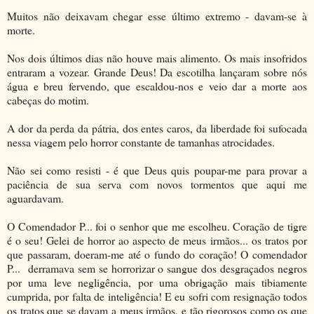
Muitos não deixavam chegar esse último extremo - davam-se à
morte.
Nos dois últimos dias não houve mais alimento. Os mais insofridos
entraram a vozear. Grande Deus! Da escotilha lançaram sobre nós
água e breu fervendo, que escaldou-nos e veio dar a morte aos
cabeças do motim.
A dor da perda da pátria, dos entes caros, da liberdade foi sufocada
nessa viagem pelo horror constante de tamanhas atrocidades.
Não sei como resisti - é que Deus quis poupar-me para provar a
paciência de sua serva com novos tormentos que aqui me
aguardavam.
O Comendador P... foi o senhor que me escolheu. Coração de tigre
é o seu! Gelei de horror ao aspecto de meus irmãos... os tratos por
que passaram, doeram-me até o fundo do coração! O comendador
P... derramava sem se horrorizar o sangue dos desgraçados negros
por uma leve negligência, por uma obrigação mais tibiamente
cumprida, por falta de inteligência! E eu sofri com resignação todos
os tratos que se davam a meus irmãos, e tão rigorosos como os que