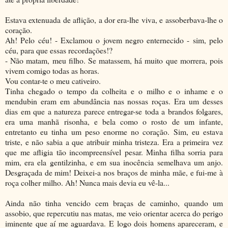
Estava extenuada de aflição, a dor era-lhe viva, e assoberbava-lhe o
coração.
Ah! Pelo céu! - Exclamou o jovem negro enternecido - sim, pelo
céu, para que essas recordações!?
- Não matam, meu filho. Se matassem, há muito que morrera, pois
vivem comigo todas as horas.
Vou contar-te o meu cativeiro.
Tinha chegado o tempo da colheita e o milho e o inhame e o
mendubin eram em abundância nas nossas roças. Era um desses
dias em que a natureza parece entregar-se toda a brandos folgares,
era uma manhã risonha, e bela como o rosto de um infante,
entretanto eu tinha um peso enorme no coração. Sim, eu estava
triste, e não sabia a que atribuir minha tristeza. Era a primeira vez
que me afligia tão incompreensível pesar. Minha filha sorria para
mim, era ela gentilzinha, e em sua inocência semelhava um anjo.
Desgraçada de mim! Deixei-a nos braços de minha mãe, e fui-me à
roça colher milho. Ah! Nunca mais devia eu vê-la...
Ainda não tinha vencido cem braças de caminho, quando um
assobio, que repercutiu nas matas, me veio orientar acerca do perigo
iminente que aí me aguardava. E logo dois homens apareceram, e