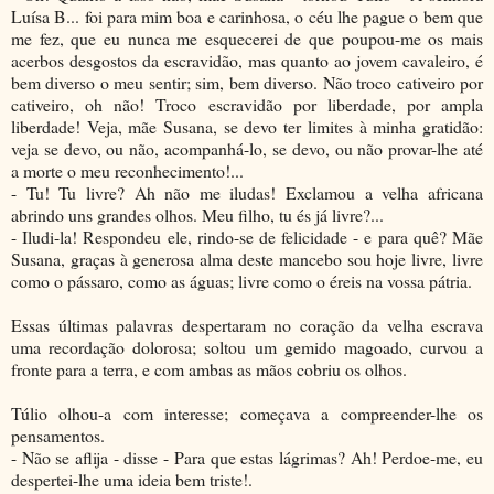
Luísa B... foi para mim boa e carinhosa, o céu lhe pague o bem que
me fez, que eu nunca me esquecerei de que poupou-me os mais
acerbos desgostos da escravidão, mas quanto ao jovem cavaleiro, é
bem diverso o meu sentir; sim, bem diverso. Não troco cativeiro por
cativeiro, oh não! Troco escravidão por liberdade, por ampla
liberdade! Veja, mãe Susana, se devo ter limites à minha gratidão:
veja se devo, ou não, acompanhá-lo, se devo, ou não provar-lhe até
a morte o meu reconhecimento!...
- Tu! Tu livre? Ah não me iludas! Exclamou a velha africana
abrindo uns grandes olhos. Meu filho, tu és já livre?...
- Iludi-la! Respondeu ele, rindo-se de felicidade - e para quê? Mãe
Susana, graças à generosa alma deste mancebo sou hoje livre, livre
como o pássaro, como as águas; livre como o éreis na vossa pátria.
Essas últimas palavras despertaram no coração da velha escrava
uma recordação dolorosa; soltou um gemido magoado, curvou a
fronte para a terra, e com ambas as mãos cobriu os olhos.
Túlio olhou-a com interesse; começava a compreender-lhe os
pensamentos.
- Não se aflija - disse - Para que estas lágrimas? Ah! Perdoe-me, eu
despertei-lhe uma ideia bem triste!.