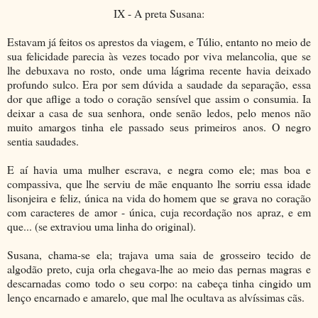
IX - A preta Susana:
Estavam já feitos os aprestos da viagem, e Túlio, entanto no meio de
sua felicidade parecia às vezes tocado por viva melancolia, que se
lhe debuxava no rosto, onde uma lágrima recente havia deixado
profundo sulco. Era por sem dúvida a saudade da separação, essa
dor que aflige a todo o coração sensível que assim o consumia. Ia
deixar a casa de sua senhora, onde senão ledos, pelo menos não
muito amargos tinha ele passado seus primeiros anos. O negro
sentia saudades.
E aí havia uma mulher escrava, e negra como ele; mas boa e
compassiva, que lhe serviu de mãe enquanto lhe sorriu essa idade
lisonjeira e feliz, única na vida do homem que se grava no coração
com caracteres de amor - única, cuja recordação nos apraz, e em
que... (se extraviou uma linha do original).
Susana, chama-se ela; trajava uma saia de grosseiro tecido de
algodão preto, cuja orla chegava-lhe ao meio das pernas magras e
descarnadas como todo o seu corpo: na cabeça tinha cingido um
lenço encarnado e amarelo, que mal lhe ocultava as alvíssimas cãs.