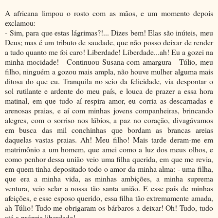
A africana limpou o rosto com as mãos, e um momento depois
exclamou:
- Sim, para que estas lágrimas?!... Dizes bem! Elas são inúteis, meu
Deus; mas é um tributo de saudade, que não posso deixar de render
a tudo quanto me foi caro! Liberdade! Liberdade...ah! Eu a gozei na
minha mocidade! - Continuou Susana com amargura - Túlio, meu
filho, ninguém a gozou mais ampla, não houve mulher alguma mais
ditosa do que eu. Tranquila no seio da felicidade, via despontar o
sol rutilante e ardente do meu país, e louca de prazer a essa hora
matinal, em que tudo aí respira amor, eu corria as descarnadas e
arenosas praias, e aí com minhas jovens companheiras, brincando
alegres, com o sorriso nos lábios, a paz no coração, divagávamos
em busca das mil conchinhas que bordam as brancas areias
daquelas vastas praias. Ah! Meu filho! Mais tarde deram-me em
matrimônio a um homem, que amei como a luz dos meus olhos, e
como penhor dessa união veio uma filha querida, em que me revia,
em quem tinha depositado todo o amor da minha alma: - uma filha,
que era a minha vida, as minhas ambições, a minha suprema
ventura, veio selar a nossa tão santa união. E esse país de minhas
afeições, e esse esposo querido, essa filha tão extremamente amada,
ah Túlio! Tudo me obrigaram os bárbaros a deixar! Oh! Tudo, tudo
até a própria liberdade!