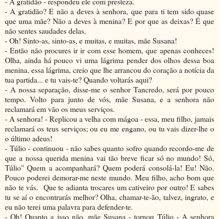
- A gratidão - respondeu ele com presteza.
- A gratidão? E não a deves à senhora, que para ti tem sido quase
que uma mãe? Não a deves à menina? E por que as deixas? É que
não sentes saudades delas.
- Oh! Sinto-as, sinto-as, e muitas, e muitas, mãe Susana!
- Então não procures ir ir com esse homem, que apenas conheces!
Olha, ainda há pouco vi uma lágrima pender dos olhos dessa boa
menina, essa lágrima, creio que lhe arrancou do coração a notícia da
tua partida... e tu vais-te? Quando voltarás aqui?
- A nossa separação, disse-me o senhor Tancredo, será por pouco
tempo. Volto para junto de vós, mãe Susana, e a senhora não
reclamará em vão os meus serviços.
- A senhora! - Replicou a velha com mágoa - essa, meu filho, jamais
reclamará os teus serviços; ou eu me engano, ou tu vais dizer-lhe o
o último adeus!
- Túlio - continuou - não sabes quanto sofro quando recordo-me de
que a nossa querida menina vai tão breve ficar só no mundo! Só,
Túlio" Quem a acompanhará? Quem poderá consolá-la! Eu! Não.
Pouco poderei demorar-me neste mundo. Meu filho, acho bom que
não te vás. Que te adianta trocares um cativeiro por outro! E sabes
tu se aí o encontrarás melhor? Olha, chamar-te-ão, talvez, ingrato, e
eu não terei uma palavra para defender-te.
- Oh! Quanto a isso não, mãe Susana - tornou Túlio - A senhora