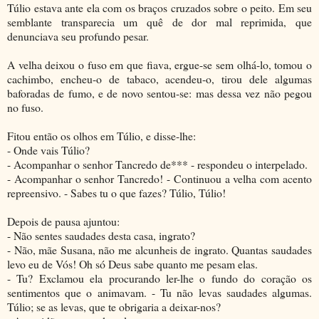
Túlio estava ante ela com os braços cruzados sobre o peito. Em seu
semblante transparecia um quê de dor mal reprimida, que
denunciava seu profundo pesar.
A velha deixou o fuso em que fiava, ergue-se sem olhá-lo, tomou o
cachimbo, encheu-o de tabaco, acendeu-o, tirou dele algumas
baforadas de fumo, e de novo sentou-se: mas dessa vez não pegou
no fuso.
Fitou então os olhos em Túlio, e disse-lhe:
- Onde vais Túlio?
- Acompanhar o senhor Tancredo de*** - respondeu o interpelado.
- Acompanhar o senhor Tancredo! - Continuou a velha com acento
repreensivo. - Sabes tu o que fazes? Túlio, Túlio!
Depois de pausa ajuntou:
- Não sentes saudades desta casa, ingrato?
- Não, mãe Susana, não me alcunheis de ingrato. Quantas saudades
levo eu de Vós! Oh só Deus sabe quanto me pesam elas.
- Tu? Exclamou ela procurando ler-lhe o fundo do coração os
sentimentos que o animavam. - Tu não levas saudades algumas.
Túlio; se as levas, que te obrigaria a deixar-nos?