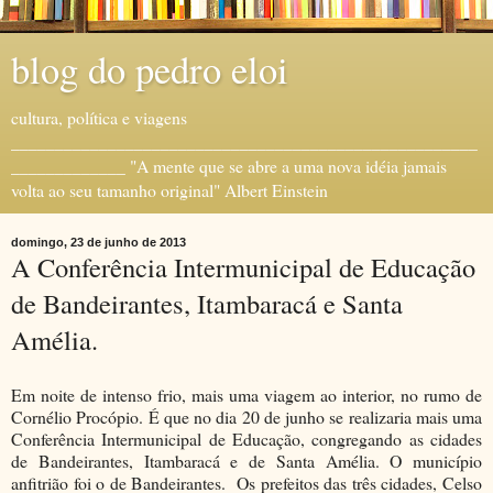
blog do pedro eloi
cultura, política e viagens
_____________________________________________________
_____________ "A mente que se abre a uma nova idéia jamais
volta ao seu tamanho original" Albert Einstein
domingo, 23 de junho de 2013
A Conferência Intermunicipal de Educação
de Bandeirantes, Itambaracá e Santa
Amélia.
Em noite de intenso frio, mais uma viagem ao interior, no rumo de
Cornélio Procópio. É que no dia 20 de junho se realizaria mais uma
Conferência Intermunicipal de Educação, congregando as cidades
de Bandeirantes, Itambaracá e de Santa Amélia. O município
anfitrião foi o de Bandeirantes. Os prefeitos das três cidades, Celso