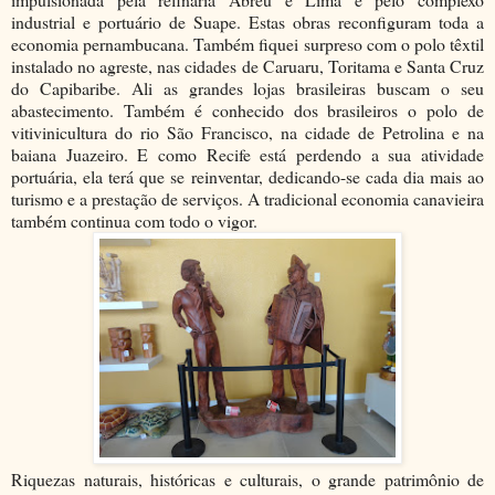
industrial e portuário de Suape. Estas obras reconfiguram toda a
economia pernambucana. Também fiquei surpreso com o polo têxtil
instalado no agreste, nas cidades de Caruaru, Toritama e Santa Cruz
do Capibaribe. Ali as grandes lojas brasileiras buscam o seu
abastecimento. Também é conhecido dos brasileiros o polo de
vitivinicultura do rio São Francisco, na cidade de Petrolina e na
baiana Juazeiro. E como Recife está perdendo a sua atividade
portuária, ela terá que se reinventar, dedicando-se cada dia mais ao
turismo e a prestação de serviços. A tradicional economia canavieira
também continua com todo o vigor.
Riquezas naturais, históricas e culturais, o grande patrimônio de