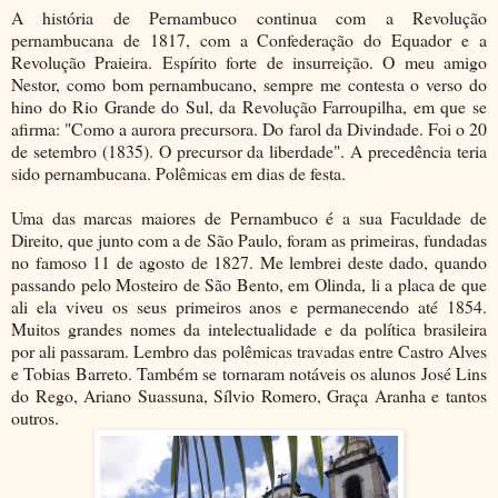
A história de Pernambuco continua com a Revolução
pernambucana de 1817, com a Confederação do Equador e a
Revolução Praieira. Espírito forte de insurreição. O meu amigo
Nestor, como bom pernambucano, sempre me contesta o verso do
hino do Rio Grande do Sul, da Revolução Farroupilha, em que se
afirma: "Como a aurora precursora. Do farol da Divindade. Foi o 20
de setembro (1835). O precursor da liberdade". A precedência teria
sido pernambucana. Polêmicas em dias de festa.
Uma das marcas maiores de Pernambuco é a sua Faculdade de
Direito, que junto com a de São Paulo, foram as primeiras, fundadas
no famoso 11 de agosto de 1827. Me lembrei deste dado, quando
passando pelo Mosteiro de São Bento, em Olinda, li a placa de que
ali ela viveu os seus primeiros anos e permanecendo até 1854.
Muitos grandes nomes da intelectualidade e da política brasileira
por ali passaram. Lembro das polêmicas travadas entre Castro Alves
e Tobias Barreto. Também se tornaram notáveis os alunos José Lins
do Rego, Ariano Suassuna, Sílvio Romero, Graça Aranha e tantos
outros.