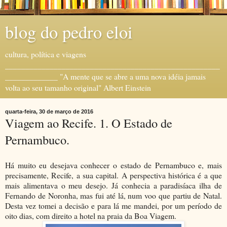
blog do pedro eloi
cultura, política e viagens
_____________________________________________________
_____________ "A mente que se abre a uma nova idéia jamais
volta ao seu tamanho original" Albert Einstein
quarta-feira, 30 de março de 2016
Viagem ao Recife. 1. O Estado de
Pernambuco.
Há muito eu desejava conhecer o estado de Pernambuco e, mais
precisamente, Recife, a sua capital. A perspectiva histórica é a que
mais alimentava o meu desejo. Já conhecia a paradisíaca ilha de
Fernando de Noronha, mas fui até lá, num voo que partiu de Natal.
Desta vez tomei a decisão e para lá me mandei, por um período de
oito dias, com direito a hotel na praia da Boa Viagem.