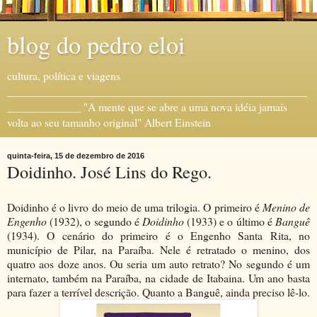
blog do pedro eloi
cultura, política e viagens
_____________________________________________________
_____________ "A mente que se abre a uma nova idéia jamais
volta ao seu tamanho original" Albert Einstein
quinta-feira, 15 de dezembro de 2016
Doidinho. José Lins do Rego.
Doidinho é o livro do meio de uma trilogia. O primeiro é
Menino de
Engenho
(1932), o segundo é
Doidinho
(1933) e o último é
Banguê
(1934). O cenário do primeiro é o Engenho Santa Rita, no
município de Pilar, na Paraíba. Nele é retratado o menino, dos
quatro aos doze anos. Ou seria um auto retrato? No segundo é um
internato, também na Paraíba, na cidade de Itabaina. Um ano basta
para fazer a terrível descrição. Quanto a Banguê, ainda preciso lê-lo.