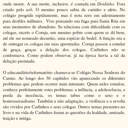
onde morre. A sua morte, inclusive, é contada em
Doidinho.
Fora
criado pelo avô. O menino pouco sabia de carinho e afeto. No
colégio progride rapidamente, mas é nota zero em adestramento
para desfiles militares. Vive pensando em fuga para Santa Rita em
seus momentos de abandono. Se relaciona com dificuldade com os
colegas, exceto o Coruja, um menino pobre com quem se dá bem,
até ele ser nomeado decurião, uma espécie de bedel. A função era a
de entregar os colegas em suas aprontadas. Coruja passou a estudar
de graça, graças a delação dos colegas. Carlinhos não se
conformava. Como podem observar, já na época havia a tal da
delação premiada.
O educandário/reformatório chamava-se Colégio Nossa Senhora do
Carmo. Ao longo dos 36 capítulos vão aparecendo os diferentes
problemas que podem ocorrer num internato. Quem neles estudou,
conhece perfeitamente estes problemas: a infância, a adolescência, a
perda da inocência, os temas tabus como o sexo e o
homossexualismo. Também a não adaptação, a violência e a revolta
são vividos por Carlinhos e seus colegas. Outros temas presentes no
livro e na vida de Carlinhos foram as questões da lealdade, amizade,
traição e intriga.