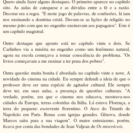
Quero ainda fazer alguns destaques. O primeiro aparece no capítulo
oito. As aulas de catequese e as dúvidas entre a fé e a razão.
Decorar era a regra. "E neste jogo de palavras, de confusões, lá iam
nos ensinando a doutrina cristã. Davam-se as lições de religião no
mesmo jeito com que no engenho ensinavam aos papagaios". Este é
um capítulo magistral.
Outro destaque que aponto está no capítulo vinte e dois. Se
Carlinhos via a miséria no engenho como um fenômeno natural,
agora na escola começava a tomar consciência do problema. "Os
livros começavam a me ensinar a ter pena dos pobres".
Outra questão muita bonita é abordada no capítulo vinte e nove. A
novidade do cinema na cidade. Eu sempre defendi a ideia de que o
professor deve ser uma espécie de agitador cultural. Ele sempre
deve ter, em suas aulas, a presença de questões culturais. "A
verdade, porém, era que o cinema nos educava, mostrava-nos
cidades da Europa, terras coloridas da Itália. Lá estava Florença, a
terra do pequeno escrevente florentino. O Arco do Triunfo de
Napoleão em Paris. Roma com igrejas grandes. Gênova, donde
Marcos saíra para a sua viagem". O maior entusiasmo, porém,
ficava por conta das bondades de Jean Valjean de
Os miseráveis.