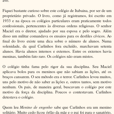
avô.
Fiquei bastante curioso sobre este colégio de Itabaina, por ser de um
proprietário privado. O livro, como já registramos, foi escrito em
1933 e na época os colégios particulares eram praticamente todos
confessionais, pertencentes às diversas ordens religiosas. O senhor
Maciel era o diretor, ajudado por sua esposa e pelo sogro. Além
disso um militar comandava os ensaios para os desfiles cívicos. Ao
final do livro existe uma dica sobre o número de alunos. Numa
solenidade, da qual Carlinhos fora excluído, marchavam setenta
alunos. Havia alunos internos e externos. Entre os externos havia
meninas, também fato raro. Os colégios não eram mistos.
O colégio tinha fama pelo rigor da sua disciplina. Seu Maciel
aplicava bolos para os meninos que não sabiam as lições, até os
braços cansarem. O seu método era o terror. Carlinhos levou muitos,
uns pelo motivo de não saber as lições e, outros tantos, sem motivo
nenhum. Os pais, de maneira geral, buscavam o colégio por este
motivo da força da disciplina. Poucos o contestavam. Carlinhos
detestava o colégio.
Quem leu
Menino de engenho
sabe que Carlinhos era um menino
solitário. Muito cedo ficou órfão da mãe e o pai foi para o sanatório,