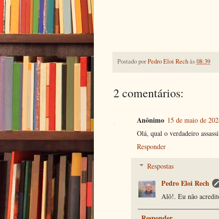
Postado por
Pedro Eloi Rech
às
08:39
2 comentários:
Anônimo
15 de maio de 202
Olá, qual o verdadeiro assassi
Responder
Respostas
Pedro Eloi Rech
Alô!. Eu não acredit
Responder