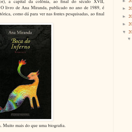
2
r), a capital da colônia, ao final do século XVII,
►
 O livro de Ana Miranda, publicado no ano de 1989, é
2
►
tórica, como dá para ver nas fontes pesquisadas, ao final
2
►
2
►
2
▼
. Muito mais do que uma biografia.