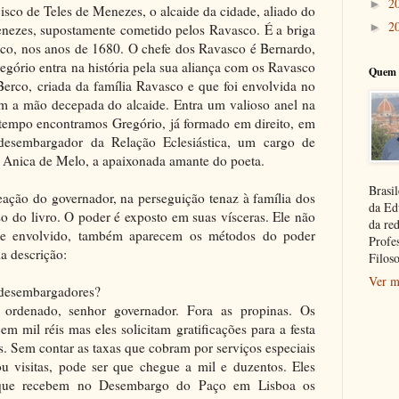
2
►
isco de Teles de Menezes, o alcaide da cidade, aliado do
2
►
nezes, supostamente cometido pelos Ravasco. É a briga
sco, nos anos de 1680. O chefe dos Ravasco é Bernardo,
egório entra na história pela sua aliança com os Ravasco
Quem 
erco, criada da família Ravasco e que foi envolvida no
fim a mão decepada do alcaide. Entra um valioso anel na
 tempo encontramos Gregório, já formado em direito, em
desembargador da Relação Eclesiástica, um cargo de
 Anica de Melo, a apaixonada amante do poeta.
Brasil
ação do governador, na perseguição tenaz à família dos
da Ed
do livro. O poder é exposto em suas vísceras. Ele não
da re
me envolvido, também aparecem os métodos do poder
Profe
a descrição:
Filoso
Ver m
 desembargadores?
e ordenado, senhor governador. Fora as propinas. Os
 mil réis mas eles solicitam gratificações para a festa
as. Sem contar as taxas que cobram por serviços especiais
visitas, pode ser que chegue a mil e duzentos. Eles
que recebem no Desembargo do Paço em Lisboa os