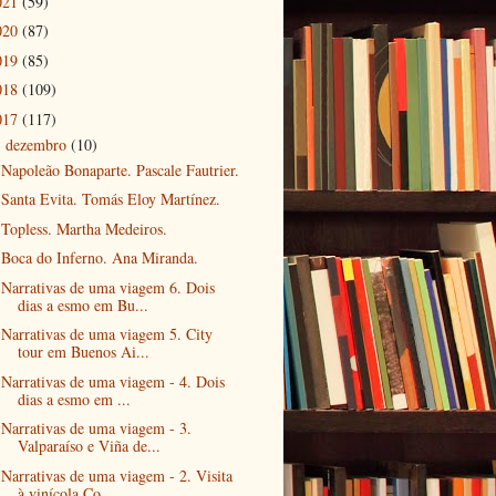
021
(59)
020
(87)
019
(85)
018
(109)
017
(117)
dezembro
(10)
▼
Napoleão Bonaparte. Pascale Fautrier.
Santa Evita. Tomás Eloy Martínez.
Topless. Martha Medeiros.
Boca do Inferno. Ana Miranda.
Narrativas de uma viagem 6. Dois
dias a esmo em Bu...
Narrativas de uma viagem 5. City
tour em Buenos Ai...
Narrativas de uma viagem - 4. Dois
dias a esmo em ...
Narrativas de uma viagem - 3.
Valparaíso e Viña de...
Narrativas de uma viagem - 2. Visita
à vinícola Co...