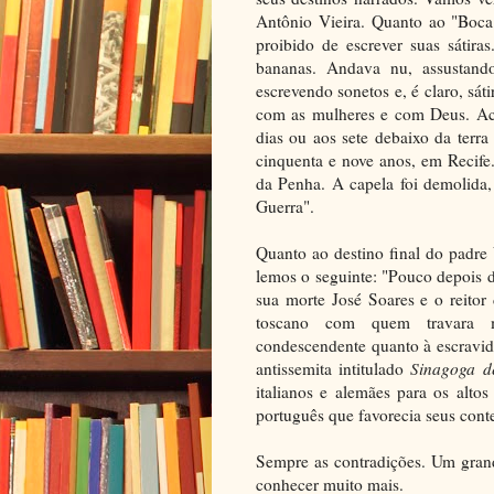
Antônio Vieira. Quanto ao "Boca 
proibido de escrever suas sátir
bananas. Andava nu, assustand
escrevendo sonetos e, é claro, sát
com as mulheres e com Deus. Aco
dias ou aos sete debaixo da terr
cinquenta e nove anos, em Recife
da Penha. A capela foi demolida
Guerra".
Quanto ao destino final do padre 
lemos o seguinte: "Pouco depois d
sua morte José Soares e o reitor
toscano com quem travara mu
condescendente quanto à escravidã
antissemita intitulado
Sinagoga d
italianos e alemães para os alto
português que favorecia seus cont
Sempre as contradições. Um grand
conhecer muito mais.