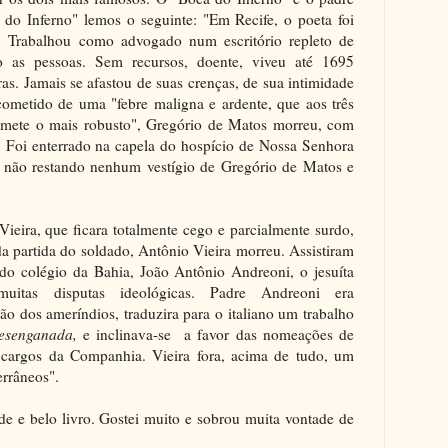
do Inferno" lemos o seguinte: "Em Recife, o poeta foi
as. Trabalhou como advogado num escritório repleto de
o as pessoas. Sem recursos, doente, viveu até 1695
iras. Jamais se afastou de suas crenças, de sua intimidade
metido de uma "febre maligna e ardente, que aos três
a mete o mais robusto", Gregório de Matos morreu, com
. Foi enterrado na capela do hospício de Nossa Senhora
, não restando nenhum vestígio de Gregório de Matos e
Vieira, que ficara totalmente cego e parcialmente surdo,
a partida do soldado, Antônio Vieira morreu. Assistiram
 do colégio da Bahia, João Antônio Andreoni, o jesuíta
itas disputas ideológicas. Padre Andreoni era
o dos ameríndios, traduzira para o italiano um trabalho
esenganada,
e inclinava-se a favor das nomeações de
s cargos da Companhia. Vieira fora, acima de tudo, um
errâneos".
e e belo livro. Gostei muito e sobrou muita vontade de