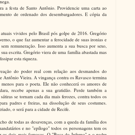
nega.
a a festa de Santo Antônio. Providencie uma carta ao
aumento de ordenado dos desembargadores. E cópia da
atuais vividos pelo Brasil pós golpe de 2016. Gregório
erno, o que faz aumentar a ferocidade de suas ironias e
ca sem remuneração. Isso aumenta a sua busca por sexo,
sua escrita. Gregório viera de uma família abastada mas
dissipar esta riqueza.
eação do poder real com relação aos desmandos do
re Antônio Vieira. A vingança contra os Ravasco termina
r, menos para o poeta. Ele não conhecerá os amores de
dara, recebe apenas a sua gratidão. Perde também a
sátiras se tornam cada dia mais ferozes, contra todos os
para padres e freiras, na dissolução de seus costumes.
riado, o será para a cidade de Recife.
ho de todas as desavenças, com a queda da família dos
andatários e no "epílogo" todos os personagens tem os
r os dois mais famosos. O "Boca do Inferno" e o padre