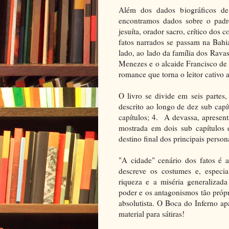
Além dos dados biográficos d
encontramos dados sobre o padr
jesuíta, orador sacro, crítico dos
fatos narrados se passam na Bah
lado, ao lado da família dos Rav
Menezes e o alcaide Francisco de
romance que torna o leitor cativo a
O livro se divide em seis partes
descrito ao longo de dez sub capí
capítulos; 4. A devassa, apresen
mostrada em dois sub capítulos 
destino final dos principais person
"A cidade" cenário dos fatos é a
descreve os costumes e, especia
riqueza e a miséria generaliza
poder e os antagonismos tão próp
absolutista. O Boca do Inferno apa
material para sátiras!