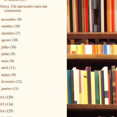
Greca. Um aniversário para não
comemorar.
novembro
(9)
►
outubro
(10)
►
setembro
(7)
►
agosto
(10)
►
julho
(10)
►
junho
(9)
►
maio
(9)
►
abril
(11)
►
março
(9)
►
fevereiro
(12)
►
janeiro
(11)
►
016
(129)
015
(114)
014
(125)