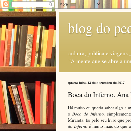
blog do ped
cultura, política e via
"A mente que se abre a uma
quarta-feira, 13 de dezembro de 2017
Boca do Inferno. Ana
Há muito eu queria saber algo a 
o
Boca do Inferno,
simplesment
Miranda, foi pelo seu livro que pr
do Inferno
é muito mais do que u