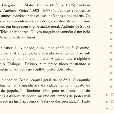
e Gregório de Matos Guerra (1636 - 1696) também
e Antônio Vieira (1608 -1697), o famoso e poderoso
 costumes e defensor das causas indígenas e dos judeus. Os
ia, onde encontraremos os dois, e os dois de um mesmo
asco, em briga com o governador geral, Antônio de Souza
 Teles de Menezes. O livro biográfico também é um belo
té os desenlaces finais.
, a saber: 1. A cidade, num único capítulo; 2. O crime,
tulos; 3. A vingança, esta descrita ao longo de onze sub
tada em cinco sub capítulos; 5. A queda, que é rápida e
e 6. Epílogo - Destino, num único bloco mostrando o
agens envolvidos no conflito, pelos dois lados.
 cidade da Bahia, capital geral da colônia. O capítulo
lmente, as contradições da cidade, entre o fausto da
da da população. Também sobra para os desmandos do
2
►
rios à disputa de poder, mesmo em tempos de poder real
rece na história como o "escravo das prostitutas". Farto
2
►
2
►