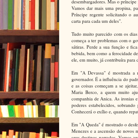
desembargadores. Mas o príncipe 
Vamos dar mais uma propina, par
Príncipe regente solicitando o 
carta para cada um deles".
Tudo muito parecido com os dias 
começa a ter problemas com o gov
sátiras. Perde a sua função e fi
bebida, bem como a ferocidade de 
ele, em muito, já contribuíra para 
Em "A Devassa" é mostrada a r
governador. É a influência do pad
e as coisas começam a se ajeita
Maria Berco, a quem muito aju
companhia de Anica. As ironias e 
poderes estabelecidos, sobrando 
Conhecerá o exílio e, quando repat
Em "A Queda" é mostrado o desfec
Menezes e a ascensão de novos m
seus destinos narrados. Vamos ve