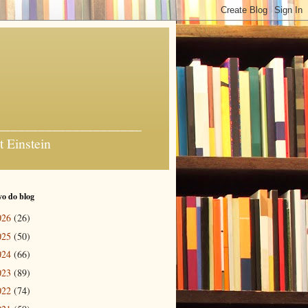
_______________________
t Einstein
o do blog
026
(26)
025
(50)
024
(66)
023
(89)
022
(74)