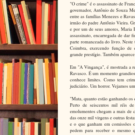
"O crime" é o assassinato de Franc
governador, Antônio de Souza Me
entre as famílias Menezes e Rava
irmão do padre Antônio Vieira. Gr
e por um de seus amores, Maria B
assassinato, encarregada de dar 
parte romanceada do livro. Neste
Coimbra, exercendo função de 
grande prestígio. Também aparece
Em "A Vingança", é mostrada a re
Ravasco. É um momento grandioso 
conhece limites. Como tem cri
judiciário. Um horror. Vejamos um
"Mata, quanto estão ganhando os
Perto de seiscentos mil réis d
emolumentos chegam a mais de cem
das onze mil virgens e outras fest
e o que ganham em comissões ou 
pedem para receber o mesmo 