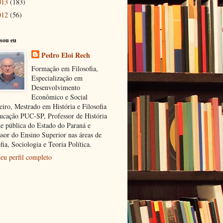
013
(183)
012
(56)
sou eu
Pedro Eloi Rech
Formação em Filosofia,
Especialização em
Desenvolvimento
Econômico e Social
eiro, Mestrado em História e Filosofia
ucação PUC-SP, Professor de História
de pública do Estado do Paraná e
ssor do Ensino Superior nas áreas de
fia, Sociologia e Teoria Política.
eu perfil completo