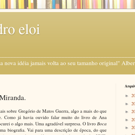
ro eloi
gens ___________________________________________
 nova idéia jamais volta ao seu tamanho original" Alber
Arquiv
 Miranda.
2
►
2
►
mais sobre Gregório de Matos Guerra, algo a mais do que
2
►
e. Como já havia ouvido falar muito do livro de Ana
2
►
ocurei o algo mais. Uma agradável surpresa. O livro
Boca
2
►
ma biografia. Vai para uma descrição de época, do que