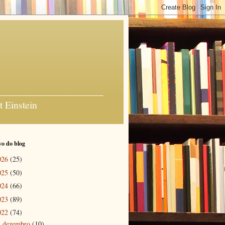
_______________________
t Einstein
o do blog
026
(25)
025
(50)
024
(66)
023
(89)
022
(74)
dezembro
(10)
►