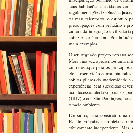
miscigenação por meio de casame
suas habitações e cuidados com 
regulamentação de relações justas
os mais talentosos, o estimulo pa
preocupações com vestuário e pro
cultura da integração civilizató
sobre o ser humano. Por influênc
maus exemplos.
O seu segundo projeto versava sobr
Mais uma vez apresentou uma in
com destaque para os princípios d
ele, a escravidão corrompia todas 
sob os pilares da modernidade e 
experiências bem sucedidas deveri
acontecesse, alertava para os p
(1817) e em São Domingos, hoje 
o meio ambiente.
Em suma, para construir uma naçã
Estado, voltadas a propiciar o má
efetivamente independente. Mas, 