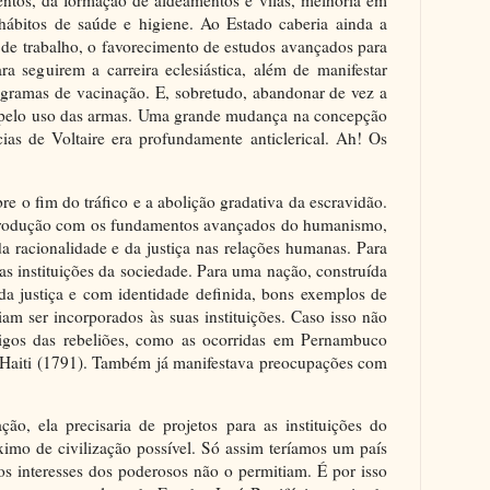
ntos, da formação de aldeamentos e vilas, melhoria em
hábitos de saúde e higiene. Ao Estado caberia ainda a
 de trabalho, o favorecimento de estudos avançados para
ra seguirem a carreira eclesiástica, além de manifestar
gramas de vacinação. E, sobretudo, abandonar de vez a
ria pelo uso das armas. Uma grande mudança na concepção
ias de Voltaire era profundamente anticlerical. Ah! Os
e o fim do tráfico e a abolição gradativa da escravidão.
trodução com os fundamentos avançados do humanismo,
a racionalidade e da justiça nas relações humanas. Para
as instituições da sociedade. Para uma nação, construída
da justiça e com identidade definida, bons exemplos de
am ser incorporados às suas instituições. Caso isso não
erigos das rebeliões, como as ocorridas em Pernambuco
Haiti (1791). Também já manifestava preocupações com
o, ela precisaria de projetos para as instituições do
ximo de civilização possível. Só assim teríamos um país
os interesses dos poderosos não o permitiam. É por isso