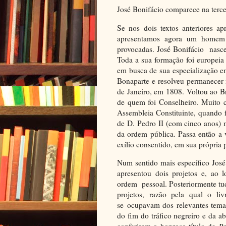
José Bonifácio comparece na terce
Se nos dois textos anteriores ap
apresentamos agora um homem 
provocadas. José Bonifácio nasce
Toda a sua formação foi europeia
em busca de sua especialização e
Bonaparte e resolveu permanecer
de Janeiro, em 1808. Voltou ao B
de quem foi Conselheiro. Muito 
Assembleia Constituinte, quando fo
de D. Pedro II (com cinco anos) 
da ordem pública. Passa então a 
exílio consentido, em sua própria p
Num sentido mais específico José
apresentou dois projetos e, ao 
ordem pessoal. Posteriormente tud
projetos, razão pela qual o li
se ocupavam dos relevantes temas
do fim do tráfico negreiro e da ab