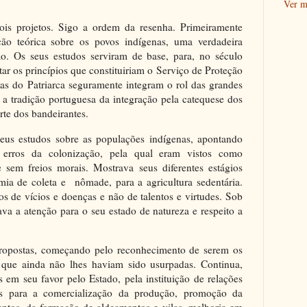
Ver m
ois projetos. Sigo a ordem da resenha. Primeiramente
ão teórica sobre os povos indígenas, uma verdadeira
ão. Os seus estudos serviram de base, para, no século
ar os princípios que constituiriam o Serviço de Proteção
ias do Patriarca seguramente integram o rol das grandes
a tradição portuguesa da integração pela catequese dos
arte dos bandeirantes.
seus estudos sobre as populações indígenas, apontando
erros da colonização, pela qual eram vistos como
sem freios morais. Mostrava seus diferentes estágios
omia de coleta e nômade, para a agricultura sedentária.
s de vícios e doenças e não de talentos e virtudes. Sob
va a atenção para o seu estado de natureza e respeito a
propostas, começando pelo reconhecimento de serem os
as que ainda não lhes haviam sido usurpadas. Continua,
s em seu favor pelo Estado, pela instituição de relações
ras para a comercialização da produção, promoção da