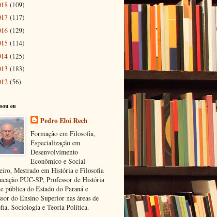
018
(109)
017
(117)
016
(129)
015
(114)
014
(125)
013
(183)
012
(56)
sou eu
Pedro Eloi Rech
Formação em Filosofia,
Especialização em
Desenvolvimento
Econômico e Social
eiro, Mestrado em História e Filosofia
ucação PUC-SP, Professor de História
de pública do Estado do Paraná e
ssor do Ensino Superior nas áreas de
fia, Sociologia e Teoria Política.