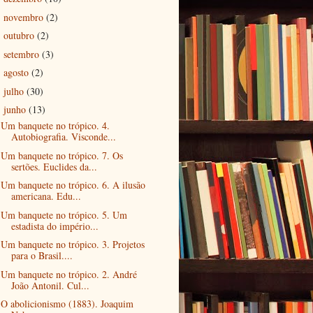
novembro
(2)
►
outubro
(2)
►
setembro
(3)
►
agosto
(2)
►
julho
(30)
►
junho
(13)
▼
Um banquete no trópico. 4.
Autobiografia. Visconde...
Um banquete no trópico. 7. Os
sertões. Euclides da...
Um banquete no trópico. 6. A ilusão
americana. Edu...
Um banquete no trópico. 5. Um
estadista do império...
Um banquete no trópico. 3. Projetos
para o Brasil....
Um banquete no trópico. 2. André
João Antonil. Cul...
O abolicionismo (1883). Joaquim