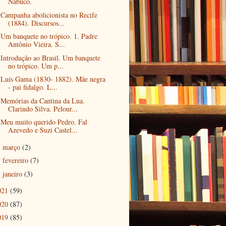
Nabuco.
Campanha abolicionista no Recife
(1884). Discursos...
Um banquete no trópico. 1. Padre
Antônio Vieira. S...
Introdução ao Brasil. Um banquete
no trópico. Um p...
Luís Gama (1830- 1882). Mãe negra
- pai fidalgo. L...
Memórias da Cantina da Lua.
Clarindo Silva. Pelour...
Meu muito querido Pedro. Fal
Azevedo e Suzi Castel...
março
(2)
►
fevereiro
(7)
►
janeiro
(3)
►
021
(59)
020
(87)
019
(85)