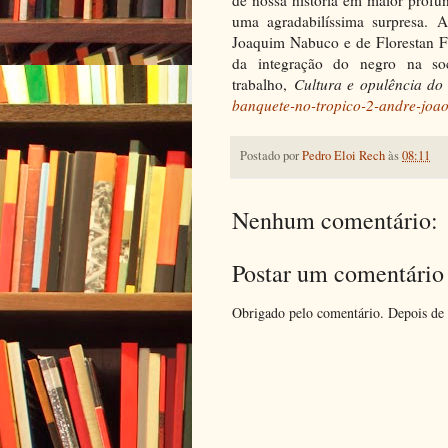
de nossa história em maior profu
uma agradabilíssima surpresa.
Joaquim Nabuco e de Florestan Fe
da integração do negro na soc
trabalho,
Cultura e opulência do
banquete-no-tropico-2-andre-joao
Postado por
Pedro Eloi Rech
às
08:11
Nenhum comentário:
Postar um comentário
Obrigado pelo comentário. Depois de 