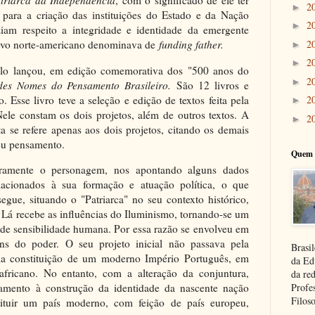
triarca da Independência
, com o significado de ele ter
2
►
 para a criação das instituições do Estado e da Nação
2
►
ziam respeito a integridade e identidade da emergente
2
 povo norte-americano denominava de
funding father.
►
2
►
lo lançou, em edição comemorativa dos "500 anos do
2
►
es Nomes do Pensamento Brasileiro.
São 12 livros e
o. Esse livro teve a seleção e edição de textos feita pela
2
►
Nele constam os dois projetos, além de outros textos. A
2
►
 se refere apenas aos dois projetos, citando os demais
seu pensamento.
Quem 
iramente o personagem, nos apontando alguns dados
elacionados à sua formação e atuação política, o que
egue, situando o "Patriarca" no seu contexto histórico,
 Lá recebe as influências do Iluminismo, tornando-se um
e sensibilidade humana. Por essa razão se envolveu em
s do poder. O seu projeto inicial não passava pela
Brasil
la constituição de um moderno Império Português, em
da Ed
 africano. No entanto, com a alteração da conjuntura,
da re
amento à construção da identidade da nascente nação
Profe
Filoso
stituir um país moderno, com feição de país europeu,