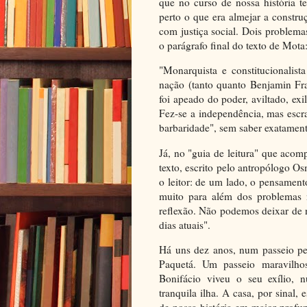
que no curso de nossa história t
perto o que era almejar a constr
com justiça social. Dois problem
o parágrafo final do texto de Mota
"Monarquista e constitucionalist
nação (tanto quanto Benjamin Fra
foi apeado do poder, aviltado, ex
Fez-se a independência, mas escra
barbaridade", sem saber exatament
Já, no "guia de leitura" que aco
texto, escrito pelo antropólogo O
o leitor: de um lado, o pensamen
muito para além dos problemas n
reflexão. Não podemos deixar de 
dias atuais".
Há uns dez anos, num passeio pel
Paquetá. Um passeio maravilh
Bonifácio viveu o seu exílio, 
tranquila ilha. A casa, por sinal,