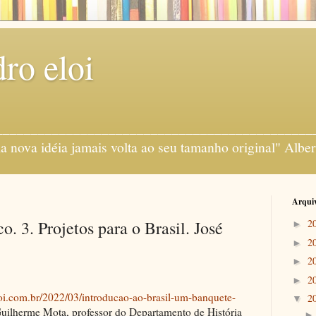
ro eloi
gens ___________________________________________
 nova idéia jamais volta ao seu tamanho original" Alber
Arquiv
. 3. Projetos para o Brasil. José
2
►
2
►
2
►
2
►
i.com.br/2022/03/introducao-ao-brasil-um-banquete-
2
▼
Guilherme Mota, professor do Departamento de História