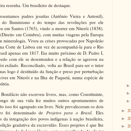
ira resenha. Um brasileiro de destaque.
resentamos padres jesuítas (Antônio Vieira e Antonil),
do Iluminismo e do tempo das revoluções por ele
u em Santos (1763), vindo a morrer em Niterói (1838).
 (Direito em Coimbra), com muitas viagens pela Europa
m mineralogia. Viveu as crises provocadas por Napoleão
 na Corte de Lisboa em vez de acompanhá-la para o Rio
rasil apenas em 1817. Era muito próximo de D. Pedro I,
cedo com ele se desentendeu e a relação se agravou na
i exilado. Reconciliado, volta ao Brasil para ser o tutor
mas logo é destituído da função e preso por perturbação
viver em Niterói e na Ilha de Paquetá, numa espécie de
átria.
 Bonifácio não escreveu livros, mas, como Constituinte,
longo de sua vida fez muitos outros apontamentos de
o isso foi agrupado em livro. Nele prevaleceram os dois
2
►
vro foi denominado de
Projetos para o Brasil.
Eles
2
 da integração dos povos indígenas à nação brasileira,
►
olição gradativa da escravidão. Esses projetos é que lhe
2
►