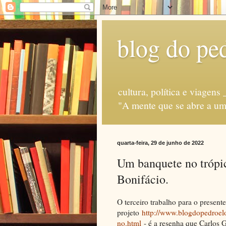
blog do ped
cultura, política e via
"A mente que se abre a uma
quarta-feira, 29 de junho de 2022
Um banquete no trópico
Bonifácio.
O terceiro trabalho para o presente
projeto
http://www.blogdopedroelo
no.html
- é a resenha que Carlos 