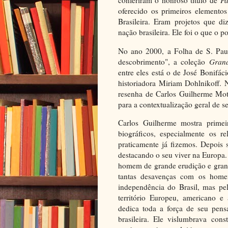
conferiram o honroso título de
Pa
oferecido os primeiros elementos
Brasileira. Eram projetos que di
nação brasileira. Ele foi o que o
No ano 2000, a Folha de S. Pau
descobrimento", a coleção
Grand
entre eles está o de José Bonifáci
historiadora Miriam Dohlnikoff. 
resenha de Carlos Guilherme Mota
para a contextualização geral de 
Carlos Guilherme mostra prime
biográficos, especialmente os r
praticamente já fizemos. Depois s
destacando o seu viver na Europa.
homem de grande erudição e grand
tantas desavenças com os homen
independência do Brasil, mas pe
território Europeu, americano e
dedica toda a força de seu pens
brasileira. Ele vislumbrava con