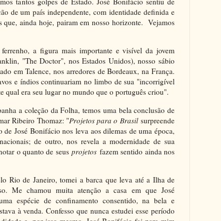
emos tantos golpes de Estado. José Bonifácio sentiu de
ução de um país independente, com identidade definida e
as que, ainda hoje, pairam em nosso horizonte. Vejamos
:
a ferrenho, a figura mais importante e visível da jovem
nklin, "The Doctor", nos Estados Unidos), nosso sábio
ilado em Talence, nos arredores de Bordeaux, na França.
vos e índios continuariam no limbo de sua "incorrigível
e qual era seu lugar no mundo que o português criou".
mpanha a coleção da Folha, temos uma bela conclusão de
smar Ribeiro Thomaz: "
Projetos para o Brasil
surpreende
to de José Bonifácio nos leva aos dilemas de uma época,
acionais; de outro, nos revela a modernidade de sua
notar o quanto de seus
projetos
fazem sentido ainda nos
o Rio de Janeiro, tomei a barca que leva até a Ilha de
oso. Me chamou muita atenção a casa em que José
numa espécie de confinamento consentido, na bela e
 estava à venda. Confesso que nunca estudei esse período