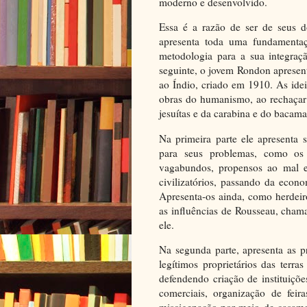
moderno e desenvolvido.
Essa é a razão de ser de seus d
apresenta toda uma fundamentaç
metodologia para a sua integraç
seguinte, o jovem Rondon apresent
ao Índio, criado em 1910. As ide
obras do humanismo, ao rechaçar 
jesuítas e da carabina e do bacam
Na primeira parte ele apresenta 
para seus problemas, como os 
vagabundos, propensos ao mal e 
civilizatórios, passando da econ
Apresenta-os ainda, como herdeiro
as influências de Rousseau, chama
ele.
Na segunda parte, apresenta as 
legítimos proprietários das terr
defendendo criação de instituiçõe
comerciais, organização de fei