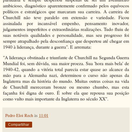
ambicioso, diagnóstico aparentemente confirmado pelos equívocos
políticos e estratégicos que marcaram sua carreira. A carreira de
Churchill não teve paralelo em extensão e variedade. Ficou
assinalada por incansável empenho, pensamento inovador,
julgamentos imperfeitos e extraordinárias realizações. Tudo fluiu de
suas notáveis qualidades e personalidade, mas seu progresso foi
sempre atrapalhado pela desconfiança que despertou até chegar em
1940 à liderança, durante a guerra". E arremata:
"A liderança obstinada e triunfante de Churchill na Segunda Guerra
Mundial foi, sem dúvida, sua maior proeza. Sua 'hora mais bela' de
1940-42, quando a vitória total parecia estar quase ao alcance da
mão para a Alemanha nazi, determinou o curso não apenas da
Inglaterra mas da história do mundo. Muitas outras coisas na vida
de Churchill mereceram bronze ou mesmo chumbo, mas esta
façanha foi digna de ouro. É sobre ela que repousa sua posição
como vulto mais importante da Inglaterra no século XX".
Pedro Eloi Rech
às
11:01
Compartilhar