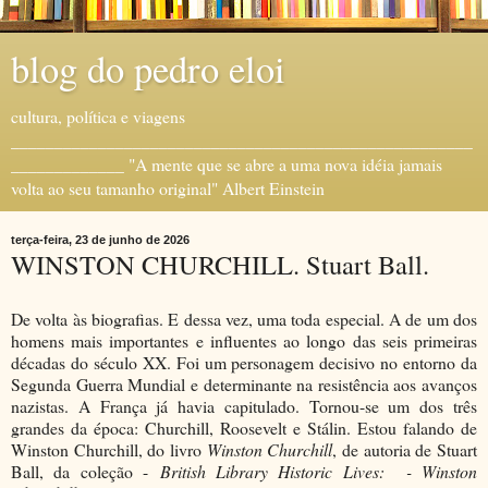
blog do pedro eloi
cultura, política e viagens
_____________________________________________________
_____________ "A mente que se abre a uma nova idéia jamais
volta ao seu tamanho original" Albert Einstein
terça-feira, 23 de junho de 2026
WINSTON CHURCHILL. Stuart Ball.
De volta às biografias. E dessa vez, uma toda especial. A de um dos
homens mais importantes e influentes ao longo das seis primeiras
décadas do século XX. Foi um personagem decisivo no entorno da
Segunda Guerra Mundial e determinante na resistência aos avanços
nazistas. A França já havia capitulado. Tornou-se um dos três
grandes da época: Churchill, Roosevelt e Stálin. Estou falando de
Winston Churchill, do livro
Winston Churchill
, de autoria de Stuart
Ball, da coleção -
British Library Historic Lives: - Winston