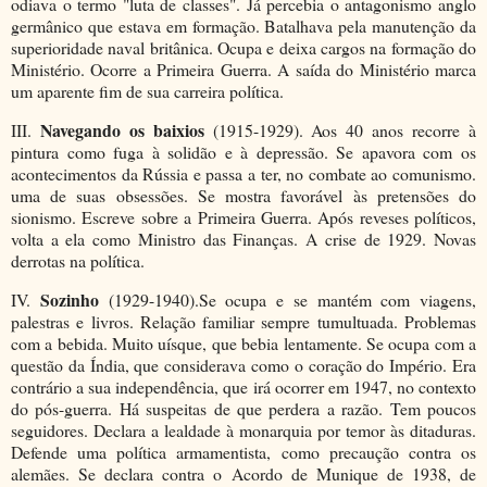
odiava o termo "luta de classes". Já percebia o antagonismo anglo
germânico que estava em formação. Batalhava pela manutenção da
superioridade naval britânica. Ocupa e deixa cargos na formação do
Ministério. Ocorre a Primeira Guerra. A saída do Ministério marca
um aparente fim de sua carreira política.
Navegando os baixios
III.
(1915-1929). Aos 40 anos recorre à
pintura como fuga à solidão e à depressão. Se apavora com os
acontecimentos da Rússia e passa a ter, no combate ao comunismo.
uma de suas obsessões. Se mostra favorável às pretensões do
sionismo. Escreve sobre a Primeira Guerra. Após reveses políticos,
volta a ela como Ministro das Finanças. A crise de 1929. Novas
derrotas na política.
Sozinho
IV.
(1929-1940).Se ocupa e se mantém com viagens,
palestras e livros. Relação familiar sempre tumultuada. Problemas
com a bebida. Muito uísque, que bebia lentamente. Se ocupa com a
questão da Índia, que considerava como o coração do Império. Era
contrário a sua independência, que irá ocorrer em 1947, no contexto
do pós-guerra. Há suspeitas de que perdera a razão. Tem poucos
seguidores. Declara a lealdade à monarquia por temor às ditaduras.
Defende uma política armamentista, como precaução contra os
alemães. Se declara contra o Acordo de Munique de 1938, de