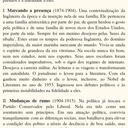
Marcando a presença
I.
(1874-1904). Uma contextualização da
Inglaterra da época e da inserção nela de sua família. Ele pertenceu
a uma família aristocrática por parte do pai, de quem herdou o gosto
pela política e de uma família de novos ricos dos Estados Unidos,
por parte da mãe. Sempre foi um menino desejoso pelas 'luzes da
ribalta'. Estes eram os tempos da poderosa Inglaterra, do domínio
imperialista, da maior marinha mercante do mundo. Vivia-se ainda
o espírito de grandeza da era vitoriana. Na escola nunca foi bom,
nem nos estudos, nem nos esportes. Seus anos escolares foram
considerados improdutivos, sob o rigor dos regimes de internato.
Desejava a carreira militar. As leituras e as viagens o transformaram
em autodidata. O jornalismo o levou para a literatura. Com ela
ganhou muito dinheiro e ela o levou, inclusive, ao Nobel de
Literatura no ano de 1953. Ingressou nos debates políticos e às
primeiras instabilidades na fidelidade a eles.
Mudanças de rumo
II.
(1904-1915). Na política já trocara o
Partido Conservador pelo Liberal. Nela era tido como um
aventureiro sem princípios. Em sua atuação política, convivia
tranquilamente com as diferenças sociais, mas batalhava para elevar
a condição dos pobres a níveis de decência e de boa saúde, mas