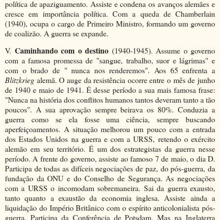
política de apaziguamento. Assiste e condena os avanços alemães e
cresce em importância política. Com a queda de Chamberlain
(1940), ocupa o cargo de Primeiro Ministro, formando um governo
de coalizão. A guerra se expande.
Caminhando com o destino
V.
(1940-1945). Assume o governo
com a famosa promessa de "sangue, trabalho, suor e lágrimas" e
com o brado de " nunca nos renderemos". Aos 65 enfrenta a
Blitzkrieg
alemã. O auge da resistência ocorre entre o mês de junho
de 1940 e maio de 1941. É desse período a sua mais famosa frase:
"Nunca na história dos conflitos humanos tantos deveram tanto a tão
poucos". A sua aprovação sempre beirava os 80%. Conduzia a
guerra como se ela fosse uma ciência, sempre buscando
aperfeiçoamentos. A situação melhorou um pouco com a entrada
dos Estados Unidos na guerra e com a URSS, retendo o exército
alemão em seu território. É um dos estrategistas da guerra nesse
período. A frente do governo, assiste ao famoso 7 de maio, o dia D.
Participa de todas as difíceis negociações de paz, do pós-guerra, da
fundação da ONU e do Conselho de Segurança. As negociações
com a URSS o incomodam sobremaneira. Sai da guerra exausto,
tanto quanto a exaustão da economia inglesa. Assiste ainda a
liquidação do Império Britânico com o espírito anticolonialista pós-
guerra. Participa da Conferência de Potsdam. Mas na Inglaterra