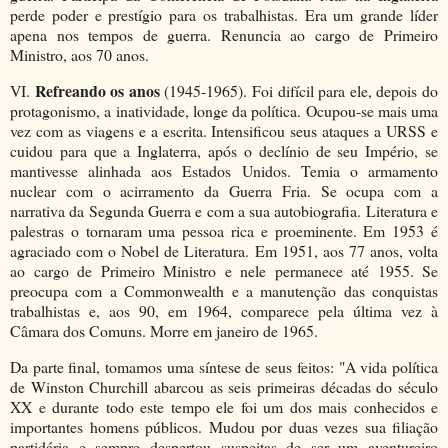
perde poder e prestígio para os trabalhistas. Era um grande líder
apena nos tempos de guerra. Renuncia ao cargo de Primeiro
Ministro, aos 70 anos.
Refreando os anos
VI.
(1945-1965). Foi difícil para ele, depois do
protagonismo, a inatividade, longe da política. Ocupou-se mais uma
vez com as viagens e a escrita. Intensificou seus ataques a URSS e
cuidou para que a Inglaterra, após o declínio de seu Império, se
mantivesse alinhada aos Estados Unidos. Temia o armamento
nuclear com o acirramento da Guerra Fria. Se ocupa com a
narrativa da Segunda Guerra e com a sua autobiografia. Literatura e
palestras o tornaram uma pessoa rica e proeminente. Em 1953 é
agraciado com o Nobel de Literatura. Em 1951, aos 77 anos, volta
ao cargo de Primeiro Ministro e nele permanece até 1955. Se
preocupa com a Commonwealth e a manutenção das conquistas
trabalhistas e, aos 90, em 1964, comparece pela última vez à
Câmara dos Comuns. Morre em janeiro de 1965.
Da parte final, tomamos uma síntese de seus feitos: "A vida política
de Winston Churchill abarcou as seis primeiras décadas do século
XX e durante todo este tempo ele foi um dos mais conhecidos e
importantes homens públicos. Mudou por duas vezes sua filiação
partidária e sempre despertou suspeitas de ser um aventureiro