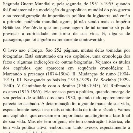
Segunda Guerra Mundial e, pela segunda, de 1951 a 1955, quando
foi fundamental na modelação da geopolítica mundial do pós-guerra
e na reconfiguração da importância política da Inglaterra, até então
a primeira potência mundial, agora, já não sendo mais o Império
Britânico. Por óbvio que um personagem de tal tamanho só pode
provocar a curiosidade em torno de sua vida. E, diga-se de
passagem, que foi alguém extremamente controvertido.
O livro não é longo. São 252 páginas, muitas delas tomadas por
fotografias. Está estruturado em seis capítulos, uma cronologia dos
fatos e algumas indicações de outras biografias. Vejamos os títulos
dos capítulos, que aparecem em sequência cronológica: I.
Marcando a presença (1874-1904). II. Mudanças de rumo (1904-
1915). III. Navegando os baixios (1915-1929). IV. Sozinho (1929-
1940). V. Caminhando com o destino (1940-1945). VI. Refreando
os anos (1945-1965). Ele renasce para a política, quando emerge de
seu período de solidão dos anos 1930, quando tudo aparentemente
parecia ter acabado. A determinação foi a grande marca de sua vida,
especialmente nessa fase mais conturbada de todo o século. Vamos
aos capítulos, que crescem em importância ao atingirem a fase final
de sua vida. Mas ele tem origens, ele tem construção histórica, ele
tem vida política ativa, embora um tanto avesso, especialmente a
partidos e a fidelidade a eles.