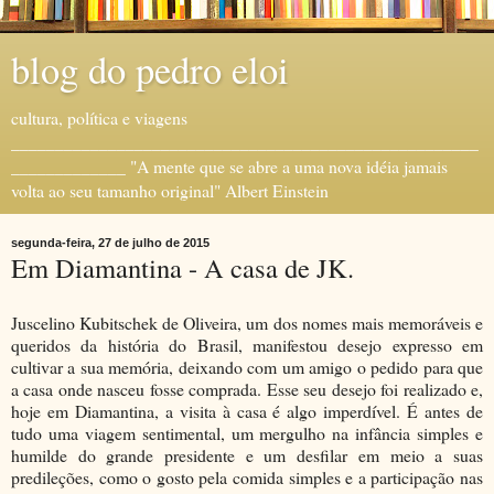
blog do pedro eloi
cultura, política e viagens
_____________________________________________________
_____________ "A mente que se abre a uma nova idéia jamais
volta ao seu tamanho original" Albert Einstein
segunda-feira, 27 de julho de 2015
Em Diamantina - A casa de JK.
Juscelino Kubitschek de Oliveira, um dos nomes mais memoráveis e
queridos da história do Brasil, manifestou desejo expresso em
cultivar a sua memória, deixando com um amigo o pedido para que
a casa onde nasceu fosse comprada. Esse seu desejo foi realizado e,
hoje em Diamantina, a visita à casa é algo imperdível. É antes de
tudo uma viagem sentimental, um mergulho na infância simples e
humilde do grande presidente e um desfilar em meio a suas
predileções, como o gosto pela comida simples e a participação nas