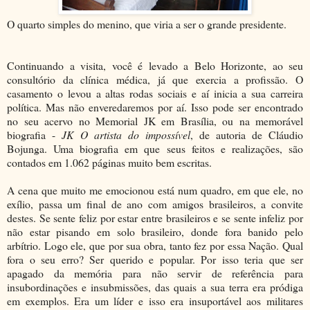
O quarto simples do menino, que viria a ser o grande presidente.
Continuando a visita, você é levado a Belo Horizonte, ao seu
consultório da clínica médica, já que exercia a profissão. O
casamento o levou a altas rodas sociais e aí inicia a sua carreira
política. Mas não enveredaremos por aí. Isso pode ser encontrado
no seu acervo no Memorial JK em Brasília, ou na memorável
biografia -
JK O artista do impossível
, de autoria de Cláudio
Bojunga. Uma biografia em que seus feitos e realizações, são
contados em 1.062 páginas muito bem escritas.
A cena que muito me emocionou está num quadro, em que ele, no
exílio, passa um final de ano com amigos brasileiros, a convite
destes. Se sente feliz por estar entre brasileiros e se sente infeliz por
não estar pisando em solo brasileiro, donde fora banido pelo
arbítrio. Logo ele, que por sua obra, tanto fez por essa Nação. Qual
fora o seu erro? Ser querido e popular. Por isso teria que ser
apagado da memória para não servir de referência para
insubordinações e insubmissões, das quais a sua terra era pródiga
em exemplos. Era um líder e isso era insuportável aos militares