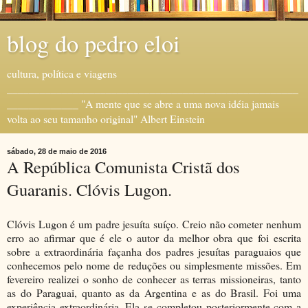
blog do pedro eloi
cultura, política e viagens
_____________________________________________________
_____________ "A mente que se abre a uma nova idéia jamais
volta ao seu tamanho original" Albert Einstein
sábado, 28 de maio de 2016
A República Comunista Cristã dos
Guaranis. Clóvis Lugon.
Clóvis Lugon é um padre jesuíta suíço. Creio não cometer nenhum
erro ao afirmar que é ele o autor da melhor obra que foi escrita
sobre a extraordinária façanha dos padres jesuítas paraguaios que
conhecemos pelo nome de reduções ou simplesmente missões. Em
fevereiro realizei o sonho de conhecer as terras missioneiras, tanto
as do Paraguai, quanto as da Argentina e as do Brasil. Foi uma
experiência extraordinária. Ela se completou posteriormente com a