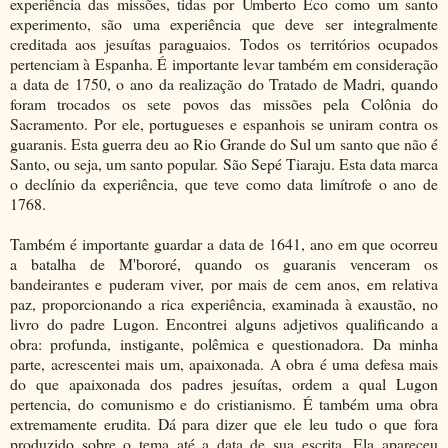
experiência das missões, tidas por Umberto Eco como um santo
experimento, são uma experiência que deve ser integralmente
creditada aos jesuítas paraguaios. Todos os territórios ocupados
pertenciam à Espanha. É importante levar também em consideração
a data de 1750, o ano da realização do Tratado de Madri, quando
foram trocados os sete povos das missões pela Colônia do
Sacramento. Por ele, portugueses e espanhois se uniram contra os
guaranis. Esta guerra deu ao Rio Grande do Sul um santo que não é
Santo, ou seja, um santo popular. São Sepé Tiaraju. Esta data marca
o declínio da experiência, que teve como data limítrofe o ano de
1768.
Também é importante guardar a data de 1641, ano em que ocorreu
a batalha de M'bororé, quando os guaranis venceram os
bandeirantes e puderam viver, por mais de cem anos, em relativa
paz, proporcionando a rica experiência, examinada à exaustão, no
livro do padre Lugon. Encontrei alguns adjetivos qualificando a
obra: profunda, instigante, polêmica e questionadora. Da minha
parte, acrescentei mais um, apaixonada. A obra é uma defesa mais
do que apaixonada dos padres jesuítas, ordem a qual Lugon
pertencia, do comunismo e do cristianismo. É também uma obra
extremamente erudita. Dá para dizer que ele leu tudo o que fora
produzido sobre o tema até a data de sua escrita. Ela apareceu