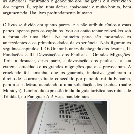
as Américas, mostrando o genocídio dos indígenas e a escravidão
dos negros. É, repito, uma defesa apaixonada e muito bonita, bem
argumentada. Um livro profundamente humano.
O livro se divide em quatro partes. Ele não atribuiu títulos a estas
partes, apenas para os capítulos. Vou eu então tentar colocá-los sob
a forma de uma ideia. Na primeira parte são mostrados os
antecedentes e os primeiros dados da experiência. Nela figuram os
seguintes capítulos: I. Os Guaranis antes da chegada dos Jesuítas; II.
Fundações e III. Devastações dos Paulistas - Grandes Migrações.
Teria a destacar, desta parte, a devastação dos paulistas, a sua
extrema crueldade e as grandes migrações que eles provocaram. A
crueldade foi tamanha, que os guaranis, inclusive, ganharam o
direito de se armar, direito concedido por parte do rei da Espanha,
para a sua defesa, atendendo a uma solicitação dos jesuítas (padre
Montoya). Lembro da expressão irada da guia turística nas ruínas de
Trinidad, no Paraguai: Ah! Estes bandeirantes!