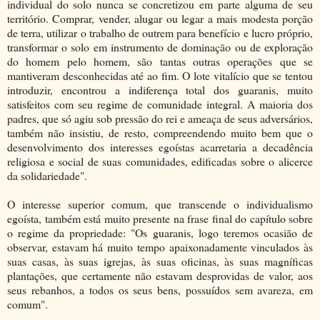
individual do solo nunca se concretizou em parte alguma de seu
território. Comprar, vender, alugar ou legar a mais modesta porção
de terra, utilizar o trabalho de outrem para benefício e lucro próprio,
transformar o solo em instrumento de dominação ou de exploração
do homem pelo homem, são tantas outras operações que se
mantiveram desconhecidas até ao fim. O lote vitalício que se tentou
introduzir, encontrou a indiferença total dos guaranis, muito
satisfeitos com seu regime de comunidade integral. A maioria dos
padres, que só agiu sob pressão do rei e ameaça de seus adversários,
também não insistiu, de resto, compreendendo muito bem que o
desenvolvimento dos interesses egoístas acarretaria a decadência
religiosa e social de suas comunidades, edificadas sobre o alicerce
da solidariedade".
O interesse superior comum, que transcende o individualismo
egoísta, também está muito presente na frase final do capítulo sobre
o regime da propriedade: "Os guaranis, logo teremos ocasião de
observar, estavam há muito tempo apaixonadamente vinculados às
suas casas, às suas igrejas, às suas oficinas, às suas magníficas
plantações, que certamente não estavam desprovidas de valor, aos
seus rebanhos, a todos os seus bens, possuídos sem avareza, em
comum".