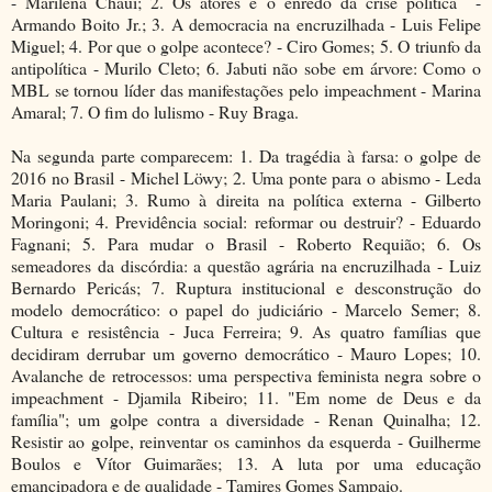
- Marilena Chauí; 2. Os atores e o enredo da crise política -
Armando Boito Jr.; 3. A democracia na encruzilhada - Luis Felipe
Miguel; 4. Por que o golpe acontece? - Ciro Gomes; 5. O triunfo da
antipolítica - Murilo Cleto; 6. Jabuti não sobe em árvore: Como o
MBL se tornou líder das manifestações pelo impeachment - Marina
Amaral; 7. O fim do lulismo - Ruy Braga.
Na segunda parte comparecem: 1. Da tragédia à farsa: o golpe de
2016 no Brasil - Michel Löwy; 2. Uma ponte para o abismo - Leda
Maria Paulani; 3. Rumo à direita na política externa - Gilberto
Moringoni; 4. Previdência social: reformar ou destruir? - Eduardo
Fagnani; 5. Para mudar o Brasil - Roberto Requião; 6. Os
semeadores da discórdia: a questão agrária na encruzilhada - Luiz
Bernardo Pericás; 7. Ruptura institucional e desconstrução do
modelo democrático: o papel do judiciário - Marcelo Semer; 8.
Cultura e resistência - Juca Ferreira; 9. As quatro famílias que
decidiram derrubar um governo democrático - Mauro Lopes; 10.
Avalanche de retrocessos: uma perspectiva feminista negra sobre o
impeachment - Djamila Ribeiro; 11. "Em nome de Deus e da
família"; um golpe contra a diversidade - Renan Quinalha; 12.
Resistir ao golpe, reinventar os caminhos da esquerda - Guilherme
Boulos e Vítor Guimarães; 13. A luta por uma educação
emancipadora e de qualidade - Tamires Gomes Sampaio.