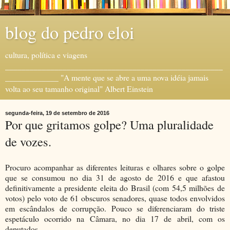
blog do pedro eloi
cultura, política e viagens
_____________________________________________________
_____________ "A mente que se abre a uma nova idéia jamais
volta ao seu tamanho original" Albert Einstein
segunda-feira, 19 de setembro de 2016
Por que gritamos golpe? Uma pluralidade
de vozes.
Procuro acompanhar as diferentes leituras e olhares sobre o golpe
que se consumou no dia 31 de agosto de 2016 e que afastou
definitivamente a presidente eleita do Brasil (com 54,5 milhões de
votos) pelo voto de 61 obscuros senadores, quase todos envolvidos
em escândalos de corrupção. Pouco se diferenciaram do triste
espetáculo ocorrido na Câmara, no dia 17 de abril, com os
deputados.