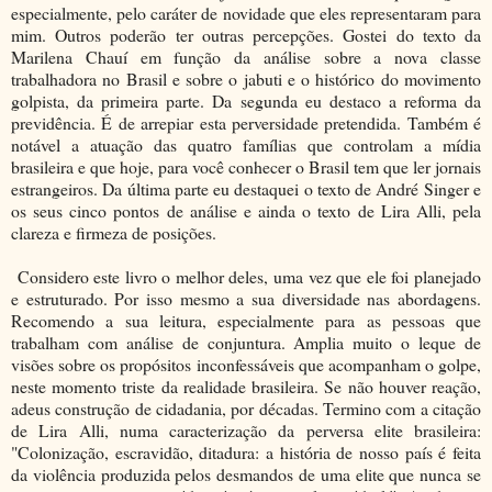
especialmente, pelo caráter de novidade que eles representaram para
mim. Outros poderão ter outras percepções. Gostei do texto da
Marilena Chauí em função da análise sobre a nova classe
trabalhadora no Brasil e sobre o jabuti e o histórico do movimento
golpista, da primeira parte. Da segunda eu destaco a reforma da
previdência. É de arrepiar esta perversidade pretendida. Também é
notável a atuação das quatro famílias que controlam a mídia
brasileira e que hoje, para você conhecer o Brasil tem que ler jornais
estrangeiros. Da última parte eu destaquei o texto de André Singer e
os seus cinco pontos de análise e ainda o texto de Lira Alli, pela
clareza e firmeza de posições.
Considero este livro o melhor deles, uma vez que ele foi planejado
e estruturado. Por isso mesmo a sua diversidade nas abordagens.
Recomendo a sua leitura, especialmente para as pessoas que
trabalham com análise de conjuntura. Amplia muito o leque de
visões sobre os propósitos inconfessáveis que acompanham o golpe,
neste momento triste da realidade brasileira. Se não houver reação,
adeus construção de cidadania, por décadas. Termino com a citação
de Lira Alli, numa caracterização da perversa elite brasileira:
"Colonização, escravidão, ditadura: a história de nosso país é feita
da violência produzida pelos desmandos de uma elite que nunca se