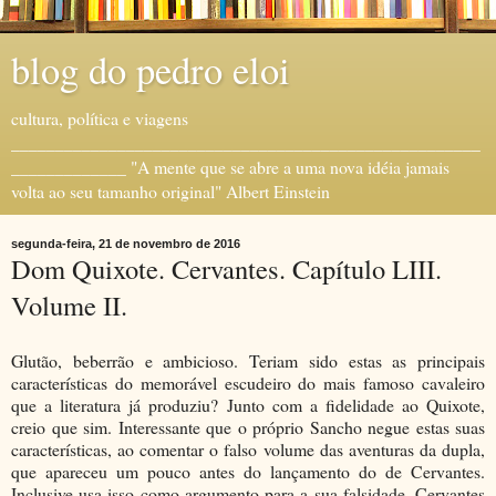
blog do pedro eloi
cultura, política e viagens
_____________________________________________________
_____________ "A mente que se abre a uma nova idéia jamais
volta ao seu tamanho original" Albert Einstein
segunda-feira, 21 de novembro de 2016
Dom Quixote. Cervantes. Capítulo LIII.
Volume II.
Glutão, beberrão e ambicioso. Teriam sido estas as principais
características do memorável escudeiro do mais famoso cavaleiro
que a literatura já produziu? Junto com a fidelidade ao Quixote,
creio que sim. Interessante que o próprio Sancho negue estas suas
características, ao comentar o falso volume das aventuras da dupla,
que apareceu um pouco antes do lançamento do de Cervantes.
Inclusive usa isso como argumento para a sua falsidade. Cervantes