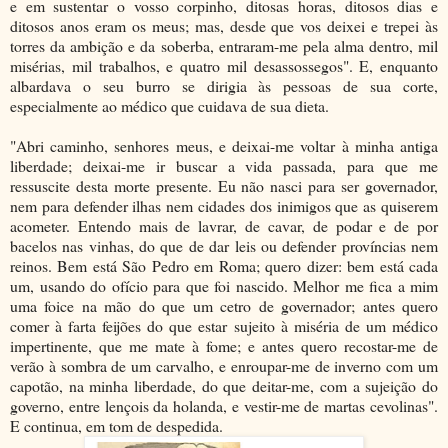
e em sustentar o vosso corpinho, ditosas horas, ditosos dias e
ditosos anos eram os meus; mas, desde que vos deixei e trepei às
torres da ambição e da soberba, entraram-me pela alma dentro, mil
misérias, mil trabalhos, e quatro mil desassossegos". E, enquanto
albardava o seu burro se dirigia às pessoas de sua corte,
especialmente ao médico que cuidava de sua dieta.
"Abri caminho, senhores meus, e deixai-me voltar à minha antiga
liberdade; deixai-me ir buscar a vida passada, para que me
ressuscite desta morte presente. Eu não nasci para ser governador,
nem para defender ilhas nem cidades dos inimigos que as quiserem
acometer. Entendo mais de lavrar, de cavar, de podar e de por
bacelos nas vinhas, do que de dar leis ou defender províncias nem
reinos. Bem está São Pedro em Roma; quero dizer: bem está cada
um, usando do ofício para que foi nascido. Melhor me fica a mim
uma foice na mão do que um cetro de governador; antes quero
comer à farta feijões do que estar sujeito à miséria de um médico
impertinente, que me mate à fome; e antes quero recostar-me de
verão à sombra de um carvalho, e enroupar-me de inverno com um
capotão, na minha liberdade, do que deitar-me, com a sujeição do
governo, entre lençois da holanda, e vestir-me de martas cevolinas".
E continua, em tom de despedida.