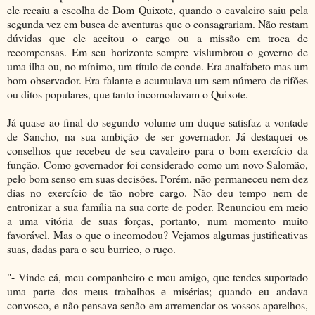
ele recaiu a escolha de Dom Quixote, quando o cavaleiro saiu pela
segunda vez em busca de aventuras que o consagrariam. Não restam
dúvidas que ele aceitou o cargo ou a missão em troca de
recompensas. Em seu horizonte sempre vislumbrou o governo de
uma ilha ou, no mínimo, um título de conde. Era analfabeto mas um
bom observador. Era falante e acumulava um sem número de rifões
ou ditos populares, que tanto incomodavam o Quixote.
Já quase ao final do segundo volume um duque satisfaz a vontade
de Sancho, na sua ambição de ser governador. Já destaquei os
conselhos que recebeu de seu cavaleiro para o bom exercício da
função. Como governador foi considerado como um novo Salomão,
pelo bom senso em suas decisões. Porém, não permaneceu nem dez
dias no exercício de tão nobre cargo. Não deu tempo nem de
entronizar a sua família na sua corte de poder. Renunciou em meio
a uma vitória de suas forças, portanto, num momento muito
favorável. Mas o que o incomodou? Vejamos algumas justificativas
suas, dadas para o seu burrico, o ruço.
"- Vinde cá, meu companheiro e meu amigo, que tendes suportado
uma parte dos meus trabalhos e misérias; quando eu andava
convosco, e não pensava senão em arremendar os vossos aparelhos,