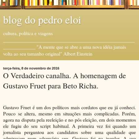
blog do pedro eloi
cultura, política e viagens
_____________________________________________________
_____________ "A mente que se abre a uma nova idéia jamais
volta ao seu tamanho original" Albert Einstein
terça-feira, 8 de novembro de 2016
O Verdadeiro canalha. A homenagem de
Gustavo Fruet para Beto Richa.
Gustavo Fruet é um dos políticos mais cordatos que eu já conheci.
Pouco se altera, mesmo em situações mais complicadas. Porém,
agora na disputa pela reeleição e no pós eleição, em dois momentos
ele fugiu do seu script habitual. A primeira vez foi quando um
jornalista perguntou aos candidatos sobre uma qualidade que
admiravam num adversário seu. Gustavo foi na jugular. A sua