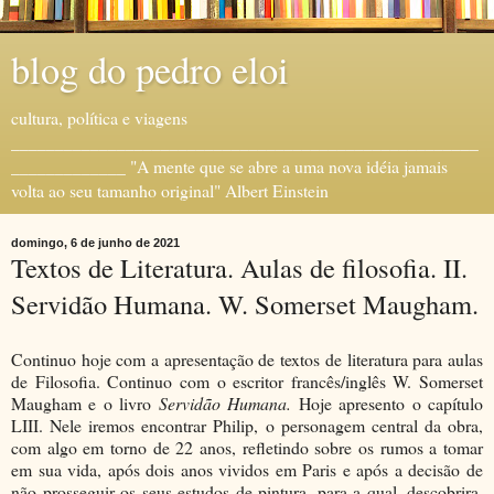
blog do pedro eloi
cultura, política e viagens
_____________________________________________________
_____________ "A mente que se abre a uma nova idéia jamais
volta ao seu tamanho original" Albert Einstein
domingo, 6 de junho de 2021
Textos de Literatura. Aulas de filosofia. II.
Servidão Humana. W. Somerset Maugham.
Continuo hoje com a apresentação de textos de literatura para aulas
de Filosofia. Continuo com o escritor francês/inglês W. Somerset
Maugham e o livro
Servidão Humana.
Hoje apresento o capítulo
LIII. Nele iremos encontrar Philip, o personagem central da obra,
com algo em torno de 22 anos, refletindo sobre os rumos a tomar
em sua vida, após dois anos vividos em Paris e após a decisão de
não prosseguir os seus estudos de pintura, para a qual, descobrira,