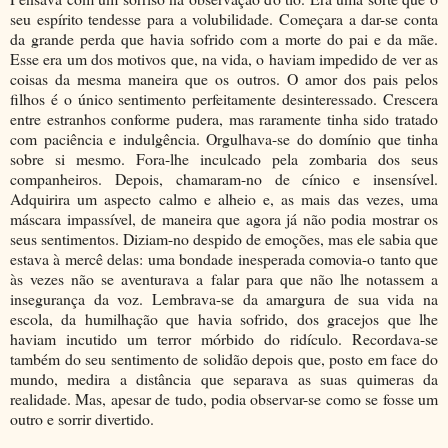
seu espírito tendesse para a volubilidade. Começara a dar-se conta
da grande perda que havia sofrido com a morte do pai e da mãe.
Esse era um dos motivos que, na vida, o haviam impedido de ver as
coisas da mesma maneira que os outros. O amor dos pais pelos
filhos é o único sentimento perfeitamente desinteressado. Crescera
entre estranhos conforme pudera, mas raramente tinha sido tratado
com paciência e indulgência. Orgulhava-se do domínio que tinha
sobre si mesmo. Fora-lhe inculcado pela zombaria dos seus
companheiros. Depois, chamaram-no de cínico e insensível.
Adquirira um aspecto calmo e alheio e, as mais das vezes, uma
máscara impassível, de maneira que agora já não podia mostrar os
seus sentimentos. Diziam-no despido de emoções, mas ele sabia que
estava à mercê delas: uma bondade inesperada comovia-o tanto que
às vezes não se aventurava a falar para que não lhe notassem a
insegurança da voz. Lembrava-se da amargura de sua vida na
escola, da humilhação que havia sofrido, dos gracejos que lhe
haviam incutido um terror mórbido do ridículo. Recordava-se
também do seu sentimento de solidão depois que, posto em face do
mundo, medira a distância que separava as suas quimeras da
realidade. Mas, apesar de tudo, podia observar-se como se fosse um
outro e sorrir divertido.