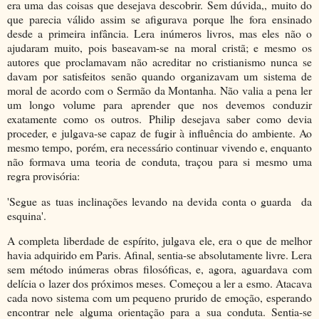
era uma das coisas que desejava descobrir. Sem dúvida,, muito do
que parecia válido assim se afigurava porque lhe fora ensinado
desde a primeira infância. Lera inúmeros livros, mas eles não o
ajudaram muito, pois baseavam-se na moral cristã; e mesmo os
autores que proclamavam não acreditar no cristianismo nunca se
davam por satisfeitos senão quando organizavam um sistema de
moral de acordo com o Sermão da Montanha. Não valia a pena ler
um longo volume para aprender que nos devemos conduzir
exatamente como os outros. Philip desejava saber como devia
proceder, e julgava-se capaz de fugir à influência do ambiente. Ao
mesmo tempo, porém, era necessário continuar vivendo e, enquanto
não formava uma teoria de conduta, traçou para si mesmo uma
regra provisória:
'Segue as tuas inclinações levando na devida conta o guarda da
esquina'.
A completa liberdade de espírito, julgava ele, era o que de melhor
havia adquirido em Paris. Afinal, sentia-se absolutamente livre. Lera
sem método inúmeras obras filosóficas, e, agora, aguardava com
delícia o lazer dos próximos meses. Começou a ler a esmo. Atacava
cada novo sistema com um pequeno prurido de emoção, esperando
encontrar nele alguma orientação para a sua conduta. Sentia-se