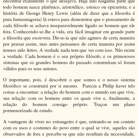
encontrar exatamente o que desejava. Haja lido nalguma parte que
todo homem nasce platônico, aristotélico, estoico ou epicurista; e a
história de George Henry Lewis (além de dizer que a filosofia é
pura fantasmagoria) lá estava para demonstrar que o pensamento de
cada filósofo se achava inseparavelmente ligado ao homem que ele
fora. Conhecendo-se-lhe a vida, era fácil imaginar em grande parte
a filosofia que escrevera. Dir-se-ia que não agimos de certa maneira
por pensar assim, mas antes pensamos de certa maneira por assim
termos sido feitos. A verdade nada tem que ver com isso. Não existe
a verdade. Cada homem é o seu próprio filósofo, e os primorosos
sistemas que os grandes homens do passado construíram só foram
válidos para os seus autores.
O importante, pois, é descobrir o que somos e o nosso sistema
filosófico se construirá por si mesmo. Parecia a Philip haver três
coisas a encontrar: a relação do homem com o mundo em que vive,
sua relação com os homens entre os quais vive e, finalmente, a
relação do homem consigo próprio. Traçou um plano
pormenorizado de estudo.
A vantagem de viver no estrangeiro é que, entrando-se em contato
com os usos e costumes do povo entre o qual se vive, aqueles são
observados de fora e percebe-se que não resultam da necessidade,