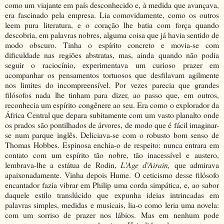
como um viajante em país desconhecido e, à medida que avançava,
era fascinado pela empresa. Lia comovidamente, como os outros
leem pura literatura, e o coração lhe batia com força quando
descobria, em palavras nobres, alguma coisa que já havia sentido de
modo obscuro. Tinha o espírito concreto e movia-se com
dificuldade nas regiões abstratas, mas, ainda quando não podia
seguir o raciocínio, experimentava um curioso prazer em
acompanhar os pensamentos tortuosos que desfilavam agilmente
nos limites do incompreensível. Por vezes parecia que grandes
filósofos nada lhe tinham para dizer, ao passo que, em outros,
reconhecia um espírito congênere ao seu. Era como o explorador da
África Central que depara subitamente com um vasto planalto onde
os prados são pontilhados de árvores, de modo que é fácil imaginar-
se num parque inglês. Deliciava-se com o robusto bom senso de
Thomas Hobbes. Espinosa enchia-o de respeito: nunca entrara em
contato com um espírito tão nobre, tão inacessível e austero,
lembrava-lhe a estátua de Rodin,
L'Age d'Airain,
que admirava
apaixonadamente. Vinha depois Hume. O ceticismo desse filósofo
encantador fazia vibrar em Philip uma corda simpática, e, ao sabor
daquele estilo translúcido que expunha ideias intrincadas em
palavras simples, medidas e musicais, lia-o como leria uma novela:
com um sorriso de prazer nos lábios. Mas em nenhum pode