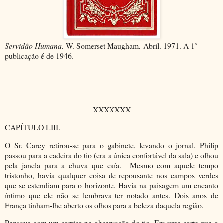
Servidão Humana.
W. Somerset Maugham
.
Abril. 1971. A 1ª
publicação é de 1946.
XXXXXXX
CAPÍTULO LIII.
O Sr. Carey retirou-se para o gabinete, levando o jornal. Philip
passou para a cadeira do tio (era a única confortável da sala) e olhou
pela janela para a chuva que caía. Mesmo com aquele tempo
tristonho, havia qualquer coisa de repousante nos campos verdes
que se estendiam para o horizonte. Havia na paisagem um encanto
íntimo que ele não se lembrava ter notado antes. Dois anos de
França tinham-lhe aberto os olhos para a beleza daquela região.
Pensava com um sorriso na observação do tio. Era uma sorte que o