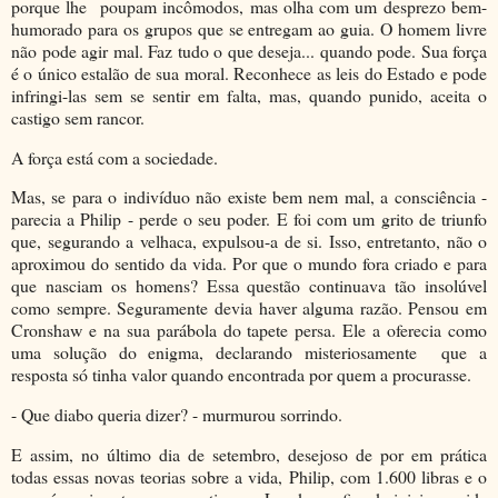
porque lhe poupam incômodos, mas olha com um desprezo bem-
humorado para os grupos que se entregam ao guia. O homem livre
não pode agir mal. Faz tudo o que deseja... quando pode. Sua força
é o único estalão de sua moral. Reconhece as leis do Estado e pode
infringi-las sem se sentir em falta, mas, quando punido, aceita o
castigo sem rancor.
A força está com a sociedade.
Mas, se para o indivíduo não existe bem nem mal, a consciência -
parecia a Philip - perde o seu poder. E foi com um grito de triunfo
que, segurando a velhaca, expulsou-a de si. Isso, entretanto, não o
aproximou do sentido da vida. Por que o mundo fora criado e para
que nasciam os homens? Essa questão continuava tão insolúvel
como sempre. Seguramente devia haver alguma razão. Pensou em
Cronshaw e na sua parábola do tapete persa. Ele a oferecia como
uma solução do enigma, declarando misteriosamente que a
resposta só tinha valor quando encontrada por quem a procurasse.
- Que diabo queria dizer? - murmurou sorrindo.
E assim, no último dia de setembro, desejoso de por em prática
todas essas novas teorias sobre a vida, Philip, com 1.600 libras e o