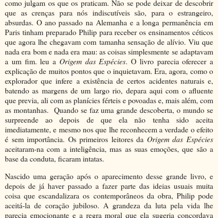
como julgam os que os praticam. Não se pode deixar de descobrir
que as crenças para nós indiscutíveis são, para o estrangeiro,
absurdas. O ano passado na Alemanha e a longa permanência em
Paris tinham preparado Philip para receber os ensinamentos céticos
que agora lhe chegavam com tamanha sensação de alívio. Viu que
nada era bom e nada era mau: as coisas simplesmente se adaptavam
a um fim. leu a
Origem das Espécies
. O livro parecia oferecer a
explicação de muitos pontos que o inquietavam. Era, agora, como o
explorador que infere a existência de certos acidentes naturais e,
batendo as margens de um largo rio, depara aqui com o afluente
que previa, ali com as planícies férteis e povoadas e, mais além, com
as montanhas. Quando se faz uma grande descoberta, o mundo se
surpreende ao depois de que ela não tenha sido aceita
imediatamente, e mesmo nos que lhe reconhecem a verdade o efeito
é sem importância. Os primeiros leitores da
Origem das Espécies
aceitaram-na com a inteligência, mas as suas emoções, que são a
base da conduta, ficaram intatas.
Nascido uma geração após o aparecimento desse grande livro, e
depois de já haver passado a fazer parte das ideias usuais muita
coisa que escandalizara os contemporâneos da obra, Philip pode
aceitá-la de coração jubiloso. A grandeza da luta pela vida lhe
parecia emocionante e a regra moral que ela sugeria concordava