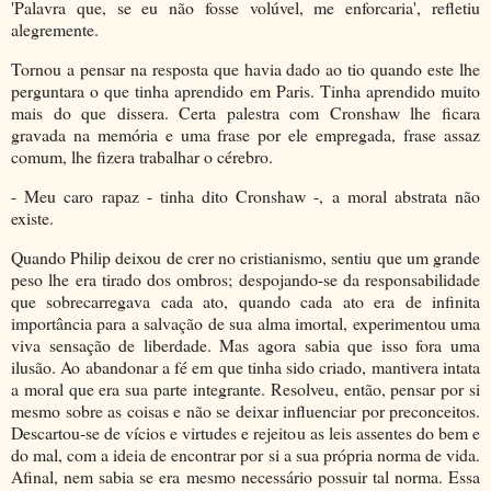
'Palavra que, se eu não fosse volúvel, me enforcaria', refletiu
alegremente.
Tornou a pensar na resposta que havia dado ao tio quando este lhe
perguntara o que tinha aprendido em Paris. Tinha aprendido muito
mais do que dissera. Certa palestra com Cronshaw lhe ficara
gravada na memória e uma frase por ele empregada, frase assaz
comum, lhe fizera trabalhar o cérebro.
- Meu caro rapaz - tinha dito Cronshaw -, a moral abstrata não
existe.
Quando Philip deixou de crer no cristianismo, sentiu que um grande
peso lhe era tirado dos ombros; despojando-se da responsabilidade
que sobrecarregava cada ato, quando cada ato era de infinita
importância para a salvação de sua alma imortal, experimentou uma
viva sensação de liberdade. Mas agora sabia que isso fora uma
ilusão. Ao abandonar a fé em que tinha sido criado, mantivera intata
a moral que era sua parte integrante. Resolveu, então, pensar por si
mesmo sobre as coisas e não se deixar influenciar por preconceitos.
Descartou-se de vícios e virtudes e rejeitou as leis assentes do bem e
do mal, com a ideia de encontrar por si a sua própria norma de vida.
Afinal, nem sabia se era mesmo necessário possuir tal norma. Essa