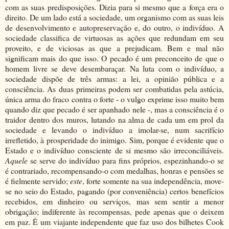
com as suas predisposições. Dizia para si mesmo que a força era o
direito. De um lado está a sociedade, um organismo com as suas leis
de desenvolvimento e autopreservação e, do outro, o indivíduo. A
sociedade classifica de virtuosas as ações que redundam em seu
proveito, e de viciosas as que a prejudicam. Bem e mal não
significam mais do que isso. O pecado é um preconceito de que o
homem livre se deve desembaraçar. Na luta com o indivíduo, a
sociedade dispõe de três armas: a lei, a opinião pública e a
consciência. As duas primeiras podem ser combatidas pela astúcia,
única arma do fraco contra o forte - o vulgo exprime isso muito bem
quando diz que pecado é ser apanhado nele -, mas a consciência é o
traidor dentro dos muros, lutando na alma de cada um em prol da
sociedade e levando o indivíduo a imolar-se, num sacrifício
irrefletido, à prosperidade do inimigo. Sim, porque é evidente que o
Estado e o indivíduo consciente de si mesmo são irreconciliáveis.
Aquele
se serve do indivíduo para fins próprios, espezinhando-o se
é contrariado, recompensando-o com medalhas, honras e pensões se
é fielmente servido;
este
, forte somente na sua independência, move-
se no seio do Estado, pagando (por conveniência) certos benefícios
recebidos, em dinheiro ou serviços, mas sem sentir a menor
obrigação; indiferente às recompensas, pede apenas que o deixem
em paz. É um viajante independente que faz uso dos bilhetes Cook