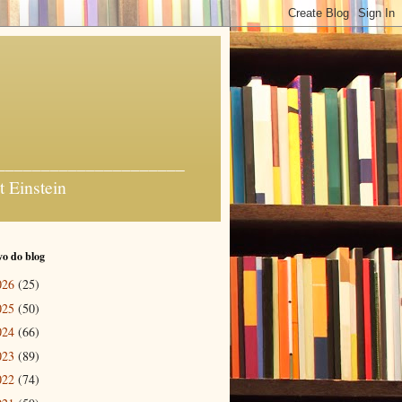
_______________________
t Einstein
o do blog
026
(25)
025
(50)
024
(66)
023
(89)
022
(74)