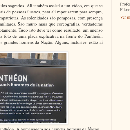
Profe
ulos sagrados. Ali também assisti a um vídeo, em que se
Filoso
is de pessoas ilustres, para ali repousarem para sempre,
Ver m
mpatriotas. As solenidades são pomposas, com presença
 militares. São muito mais que coreografias, verdadeiras
votamento. Tudo isto deve ter como resultado, um imenso
a foto de uma placa explicativa na frente do Pantheón,
s grandes homens da Nação. Alguns, inclusive, estão aí
o Panthéon. A homenagem aos grandes homens da Nação.