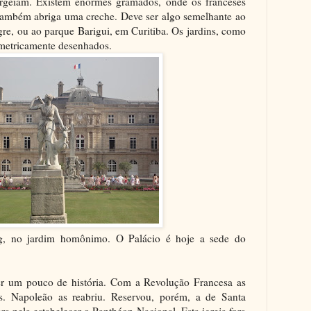
rgeiam. Existem enormes gramados, onde os franceses
também abriga uma creche. Deve ser algo semelhante ao
re, ou ao parque Barigui, em Curitiba. Os jardins, como
ometricamente desenhados.
g, no jardim homônimo. O Palácio é hoje a sede do
r um pouco de história. Com a Revolução Francesa as
s. Napoleão as reabriu. Reservou, porém, a de Santa
ra nela estabelecer o Panthéon Nacional. Esta igreja fora