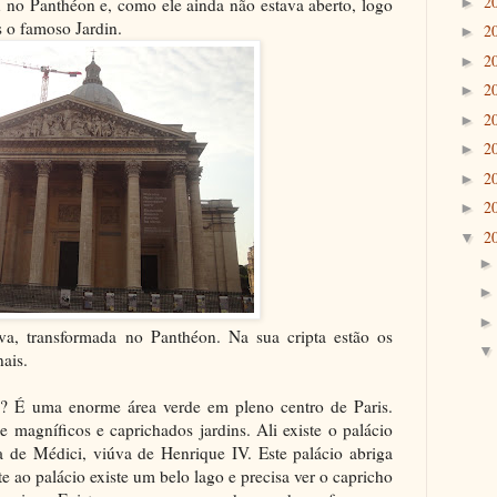
2
u no Panthéon e, como ele ainda não estava aberto, logo
►
 o famoso Jardin.
2
►
2
►
2
►
2
►
2
►
2
►
2
►
2
▼
va, transformada no Panthéon. Na sua cripta estão os
ais.
? É uma enorme área verde em pleno centro de Paris.
 magníficos e caprichados jardins. Ali existe o palácio
 de Médici, viúva de Henrique IV. Este palácio abriga
 ao palácio existe um belo lago e precisa ver o capricho