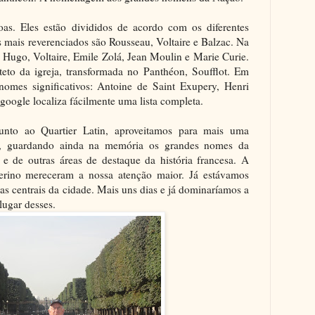
soas. Eles estão divididos de acordo com os diferentes
s mais reverenciados são Rousseau, Voltaire e Balzac. Na
 Hugo, Voltaire, Emile Zolá, Jean Moulin e Marie Curie.
to da igreja, transformada no Panthéon, Soufflot. Em
s nomes significativos: Antoine de Saint Exupery, Henri
google localiza fácilmente uma lista completa.
unto ao Quartier Latin, aproveitamos para mais uma
ro, guardando ainda na memória os grandes nomes da
ia e de outras áreas de destaque da história francesa. A
erino mereceram a nossa atenção maior. Já estávamos
as centrais da cidade. Mais uns dias e já dominaríamos a
lugar desses.