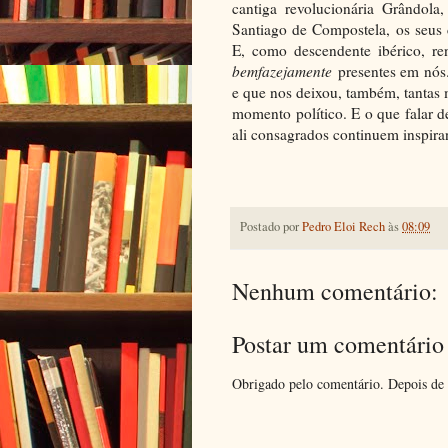
cantiga revolucionária Grândola
Santiago de Compostela, os seus c
E, como descendente ibérico, re
bemfazejamente
presentes em nós
e que nos deixou, também, tantas m
momento político. E o que falar 
ali consagrados continuem inspir
Postado por
Pedro Eloi Rech
às
08:09
Nenhum comentário:
Postar um comentário
Obrigado pelo comentário. Depois de 