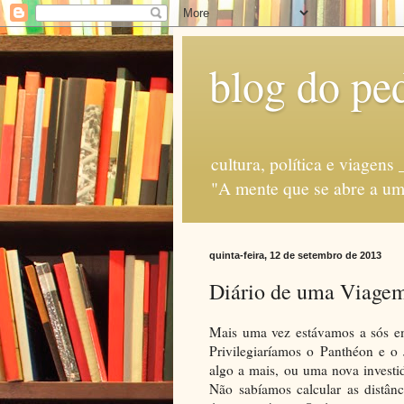
blog do ped
cultura, política e via
"A mente que se abre a uma
quinta-feira, 12 de setembro de 2013
Diário de uma Viagem
Mais uma vez estávamos a sós em
Privilegiaríamos o Panthéon e o
algo a mais, ou uma nova investi
Não sabíamos calcular as distânc