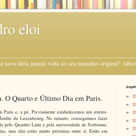
ro eloi
gens ___________________________________________
 nova idéia jamais volta ao seu tamanho original" Alber
Arquiv
. O Quarto e Último Dia em Paris.
2
►
2
►
 Paris e, a pé. Previamente estabelecemos um roteiro.
2
►
 Jardin du Luxenbourg. No entanto, conseguimos fazer
2
►
da pelo Quartier Latin e pela universidade de Sorbonne.
2
►
ias, mas elas estão muito próximas entre si. Estão em