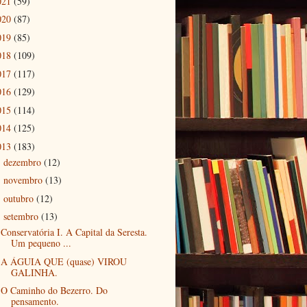
021
(59)
020
(87)
019
(85)
018
(109)
017
(117)
016
(129)
015
(114)
014
(125)
013
(183)
dezembro
(12)
►
novembro
(13)
►
outubro
(12)
►
setembro
(13)
▼
Conservatória I. A Capital da Seresta.
Um pequeno ...
A ÁGUIA QUE (quase) VIROU
GALINHA.
O Caminho do Bezerro. Do
pensamento.