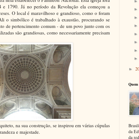
64 e 1790. Já no período da Revolução ela começou a
nceses. O local é maravilhoso e grandioso, como o foram
Ali o simbólico é trabalhado à exaustão, procurando se
ento de pertencimento comum - de um povo junto com os
ealizadas são grandiosas, como necessariamente precisam
2
►
Quem 
uiteto, na sua construção, se inspirou em várias cúpulas
Brasil
da Ed
grandeza e majestade.
da re