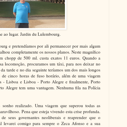
me ao lugar. Jardin du Lulembourg.
rg e pretendíamos por ali permanecer por mais algum
palhou completamente os nossos planos. Neste magnífico
Um chopp de 500 ml. custa exatos 11 euros. Quando a
sa locomoção, procuramos um táxi, para nos deixar no
 da tarde e no dia seguinte teríamos um dos mais longos
o de cinco horas de fuso horário, além de uma viagem
is - Lisboa e Lisboa - Porto Alegre e finalmente, Porto
orto Alegre tem uma vantagem. Nenhuma fila na Polícia
sonho realizado. Uma viagem que superou todas as
aravilhoso. Pena que esteja vivendo esta crise profunda.
 de seus governantes neoliberais e reaprender que o
l levarei comigo para sempre o Zeca Afonso e a sua