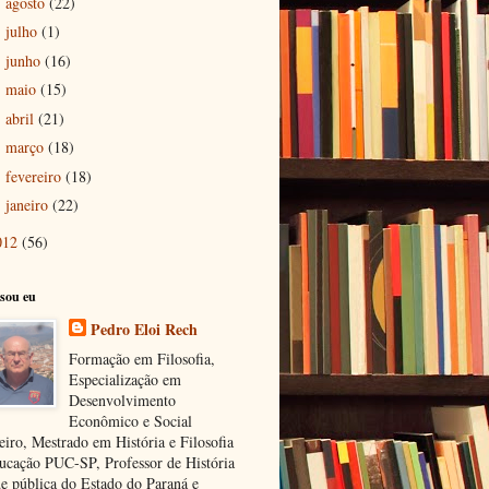
agosto
(22)
►
julho
(1)
►
junho
(16)
►
maio
(15)
►
abril
(21)
►
março
(18)
►
fevereiro
(18)
►
janeiro
(22)
►
012
(56)
sou eu
Pedro Eloi Rech
Formação em Filosofia,
Especialização em
Desenvolvimento
Econômico e Social
eiro, Mestrado em História e Filosofia
ucação PUC-SP, Professor de História
de pública do Estado do Paraná e