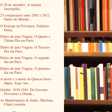
O 20 de setembro. A semana
farroupilha.
23 comparações entre 2002 e 2012.
Dados do Ministé...
O Príncipe da Privataria. Palmério
Dória.
Diário de uma Viagem. O Quarto e
Último Dia em Paris.
Diário de uma Viagem. O Terceiro
Dia em Paris.
Diário de uma Viagem. O segundo
dia em Paris.
Diário de uma Viagem. O primeiro
dia em Paris.
A morte e a morte de Quincas berro
dágua. Jorge Am...
Getúlio. 1930-1945. Do Governo
Provisório à Ditadu...
As Manifestações de Junho. Marilena
Chauí comenta.