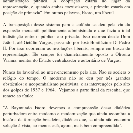
administração pública. A cooptação estaria no lugar da
representação, e, quando ambas coexistissem, a primeira estaria em
posição de primazia". Em outras palavras, Faoro, um liberal.
A transposição desse sistema para a colônia se deu pela via da
expansão mercantil politicamente administrada e que fazia a total
indistinção entre o público e o privado. Isso ocorreu desde Dom
João I, até Getúlio Vargas, passando por José Bonifácio e D. Pedro
II. Por isso ocorreram as revoluções liberais, sempre em busca de
representação. Ele sempre foi diametralmente oposto a Oliveira
Vianna, mentor do Estado centralizador e autoritário de Vargas.
Nunca foi favorável ao intervencionismo pelo alto. Não se acelera o
relógio do tempo. O moderno não se deu por três grandes
obstáculos: o neopombalismo positivista, e as intervenções pelo alto
dos golpes de 1937 e 1964. Vejamos a parte final da resenha, que
remete ao título:
"A Raymundo Faoro devemos a compreensão dessa dialética
perturbadora entre moderno e modernização que ainda assombra a
história da formação brasileira, dialética que, se ainda não encontra
solução à vista, ao menos está, agora, mais bem compreendida".