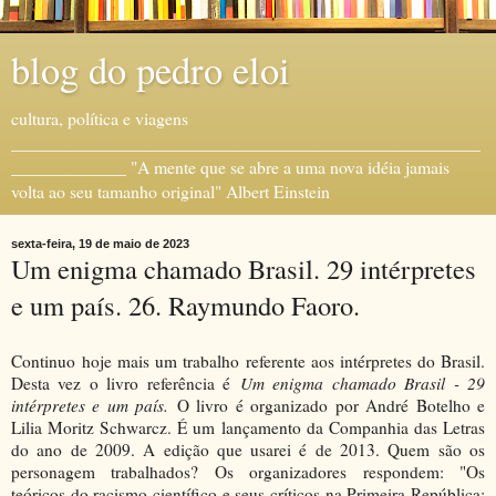
blog do pedro eloi
cultura, política e viagens
_____________________________________________________
_____________ "A mente que se abre a uma nova idéia jamais
volta ao seu tamanho original" Albert Einstein
sexta-feira, 19 de maio de 2023
Um enigma chamado Brasil. 29 intérpretes
e um país. 26. Raymundo Faoro.
Continuo
hoje mais um trabalho referente aos intérpretes do Brasil.
Desta vez o livro referência é
Um enigma chamado Brasil - 29
intérpretes e um país.
O livro é organizado por André Botelho e
Lilia Moritz Schwarcz. É um lançamento da Companhia das Letras
do ano de 2009. A edição que usarei é de 2013. Quem são os
personagem trabalhados? Os organizadores respondem: "Os
teóricos do racismo científico e seus críticos na Primeira República;