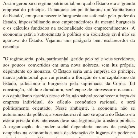
Assim gerou-se o regime patrimonial, no qual o Estado era a 'grande
empresa do príncipe'. Já naquele tempo tínhamos um 'capitalismo
de Estado', em que a nascente burguesia era sufocada pelo poder do
Estado, impossibilitando atos empreendedores da mesma burguesia
e os cálculos fundados na racionalidade dos empreendimentos. A
economia estava subordinada à política e a sociedade civil não se
apartava do Estado. Vejamos um parágrafo bem esclarecedor da
resenha:
"O regime seria, pois, patrimonial, gerido pelo rei e seus servidores,
aos poucos convertidos em uma nova nobreza, sem luz própria,
dependente do monarca. O Estado seria uma empresa do príncipe,
marca patrimonial que vai presidir a floração de um capitalismo de
Estado, sufocando a burguesia pela supremacia da Coroa. Tal
construção, sólida e duradoura, será capaz de atravessar o oceano -
e o capitalismo nascido nesse chão não saberá reconhecer a força da
empresa individual, do cálculo econômico racional, e será
politicamente orientado. Nesse ambiente, a economia não se
autonomiza da política, a sociedade civil não se aparta do Estado e a
esfera privada dos interesses deve sua legitimação à esfera pública.
A organização do poder social dependeria menos de posições
ocupadas na economia e mais da detenção de lugares de poder na