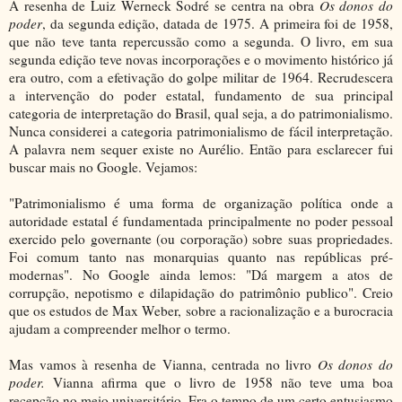
A resenha de Luiz Werneck Sodré se centra na obra
Os donos do
poder
, da segunda edição, datada de 1975. A primeira foi de 1958,
que não teve tanta repercussão como a segunda. O livro, em sua
segunda edição teve novas incorporações e o movimento histórico já
era outro, com a efetivação do golpe militar de 1964. Recrudescera
a intervenção do poder estatal, fundamento de sua principal
categoria de interpretação do Brasil, qual seja, a do patrimonialismo.
Nunca considerei a categoria patrimonialismo de fácil interpretação.
A palavra nem sequer existe no Aurélio. Então para esclarecer fui
buscar mais no Google. Vejamos:
"Patrimonialismo é uma forma de organização política onde a
autoridade estatal é fundamentada principalmente no poder pessoal
exercido pelo governante (ou corporação) sobre suas propriedades.
Foi comum tanto nas monarquias quanto nas repúblicas pré-
modernas". No Google ainda lemos: "Dá margem a atos de
corrupção, nepotismo e dilapidação do patrimônio publico". Creio
que os estudos de Max Weber, sobre a racionalização e a burocracia
ajudam a compreender melhor o termo.
Mas vamos à resenha de Vianna, centrada no livro
Os donos do
poder.
Vianna afirma que o livro de 1958 não teve uma boa
recepção no meio universitário. Era o tempo de um certo entusiasmo