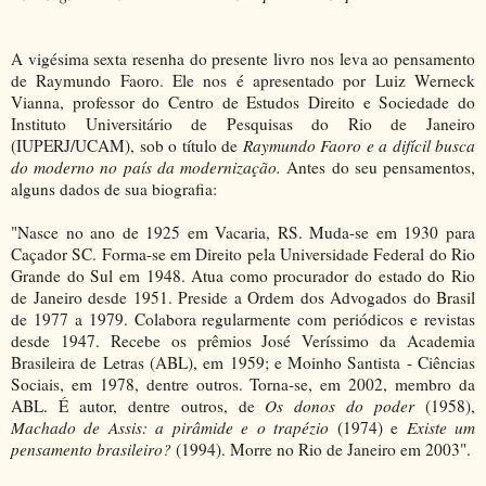
A vigésima sexta resenha do presente livro nos leva ao pensamento
de Raymundo Faoro. Ele nos é apresentado por Luiz Werneck
Vianna, professor do Centro de Estudos Direito e Sociedade do
Instituto Universitário de Pesquisas do Rio de Janeiro
(IUPERJ/UCAM), sob o título de
Raymundo Faoro e a difícil busca
do moderno no país da modernização.
Antes do seu pensamentos,
alguns dados de sua biografia:
"Nasce no ano de 1925 em Vacaria, RS. Muda-se em 1930 para
Caçador SC. Forma-se em Direito pela Universidade Federal do Rio
Grande do Sul em 1948. Atua como procurador do estado do Rio
de Janeiro desde 1951. Preside a Ordem dos Advogados do Brasil
de 1977 a 1979. Colabora regularmente com periódicos e revistas
desde 1947. Recebe os prêmios José Veríssimo da Academia
Brasileira de Letras (ABL), em 1959; e Moinho Santista - Ciências
Sociais, em 1978, dentre outros. Torna-se, em 2002, membro da
ABL. É autor, dentre outros, de
Os donos do poder
(1958),
Machado de Assis: a pirâmide e o trapézio
(1974) e
Existe um
pensamento brasileiro?
(1994). Morre no Rio de Janeiro em 2003".