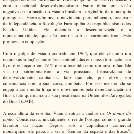
com o nacional desenvolvimentismo. Faoro tinha uma visão
negativa da formação do Estado brasileiro, originário da monarquia
portuguesa. Faoro admirava o movimento pernambucano, precursor
da independência, a Revolução Farroupilha e o republicanismo dos
Estados Unidos. Ele defendia a descentralização e a
representatividade, que não ocorria sob o patrimonialismo. Este
promovia a cooptação.
Com o golpe de Estado ocorrido em 1964, que ele vê como um
recurso às soluções autoritárias entranhadas em nossa formação, seu
livro é relançado em 1975 e será recebido com um novo olhar. Ele
via no patrimonialismo a via prussiana, bismarckiana de
desenvolvimento capitalista, fato que ele, por óbvio, em
consonância com a sua teoria, combatia. Por isso mesmo ele se
engajou com muita força nos movimentos pela democratização do
Brasil, fato que marcou a sua presidência na Ordem dos Advogados
do Brasil (OAB).
A essa altura da resenha, Vianna entra na análise de
Os donos do
poder.
Considerava, inicialmente, o rei de Portugal como o grande
lavrador da nação. Depois, sob o capitalismo comercial
monárquico, ele passou a ser o "Senhor da espada e das trocas".