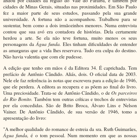
andou por cidades da região do Vale do Paraíba, e também por
cidades de Minas Gerais, situadas nas proximidades. Em São Paulo
fez a maior parte de seus estudos, passando pela sua grande
universidade. A fortuna não a acompanhou. Trabalhou para se
sustentar, bem como a dois irmãozinhos menores. Numa entrevista
contou que sua avó era contadora de histórias. Dela certamente
herdou a arte. Se ela não teve fortuna, muito menos os seus
personagens da
Água funda.
Eles tinham dificuldades de entender
as amarguras que a vida lhes reservava. Tudo era culpa do destino.
Não havia valentia que com ele pudesse.
A edição que tenho em mãos é da Editora 34. É caprichada. Tem
prefácio de Antônio Cândido. Aliás, dois. O oficial data de 2003.
Nele ele faz referência às notas que escrevera para a edição de 1946,
que ele perdera. A editora as recupera e as põem ao final do livro.
Uma preciosidade. Trata-se de Antônio Cândido, o de
Os parceiros
do Rio Bonito.
Também tem outras críticas e trechos de entrevistas
por ela concedidas. São de Brito Broca, Álvaro Lins e Nelson
Vainer. De Antônio Cândido, de sua versão de 1946, tomo a
apresentação do livro:
"A melhor qualidade do romance de estreia da sra. Ruth Guimarães,
Água funda,
é o tom pessoal. Num momento em que as nossas