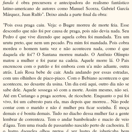
funda
é obra precursora e antecipadora do realismo fantástico
latino-americano de autores como Manuel Scorza, Gabriel García
Márquez, Juan Rulfo". Deixo ainda a parte final da obra:
"Pois essa praga caiu. Veja: o Bugre morreu de morte feia. Esse
desconfio que não foi por causa de praga, pois não devia nada. Seu
Pedro é que vive dizendo que aquela cobra foi mandada. 'Era um
urutu preto, que nem um pecado. Pra mim foi mandada. Pois cobra
mordeu o homem tanta vez e não aconteceu nada, como é que
daquela ele foi'? O Santana morreu matado. O Antônio Olímpio
matou a mulher e foi parar na cadeia. Aquele morre lá. O Pais
encrencou com o patrão e foi embora com u'a mão adiante, outra
atrás. Luís Rosa bebe de cair. Anda andando por essas estradas,
com uns olhinhos de piaco-piaco. Com o Bebiano aconteceu o que
aconteceu, no desastre da usina. Um dia está aqui, outro dia não se
sabe dele. Aquele sossega só com a morte. Assim mesmo, não sei.
Até em Curiango a praga acertou, de ricochete. Enquanto o pai foi
vivo, foi um cabresto para ela, mas depois que morreu... Não pode
contar com o marido e não é mulher pra ficar sozinha. É moça
demais e é bonita demais. Tudo no diacho dessa mulher faz a gente
lembrar de correnteza. Tem o andar bamboleado e macio de veio
d'água. Tem uma risada de passarinho nascido perto de cachoeira. E
o lustro daqueles olhos pretos é ver lustro de jabuticaba bem