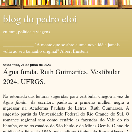
blog do pedro eloi
cultura, política e viagens
_____________________________________________________
_____________ "A mente que se abre a uma nova idéia jamais
volta ao seu tamanho original" Albert Einstein
sexta-feira, 21 de julho de 2023
Água funda. Ruth Guimarães. Vestibular
2024. UFRGS.
Na retomada das leituras sugeridas para vestibular chegou a vez de
Água funda,
da escritora paulista, a primeira mulher negra a
ingressar na Academia Paulista de Letras, Ruth Guimarães. A
sugestão partiu da Universidade Federal do Rio Grande do Sul. O
romance regional tem como cenário as fazendas do Vale do rio
Paraíba, entre os estados de São Paulo e de Minas Gerais. O ano de
publicação foi o de 1946, pela editora Globo, de Porto Alegre. A