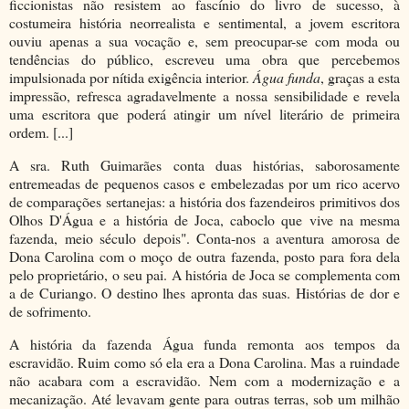
ficcionistas não resistem ao fascínio do livro de sucesso, à
costumeira história neorrealista e sentimental, a jovem escritora
ouviu apenas a sua vocação e, sem preocupar-se com moda ou
tendências do público, escreveu uma obra que percebemos
impulsionada por nítida exigência interior.
Água funda
, graças a esta
impressão, refresca agradavelmente a nossa sensibilidade e revela
uma escritora que poderá atingir um nível literário de primeira
ordem. [...]
A sra. Ruth Guimarães conta duas histórias, saborosamente
entremeadas de pequenos casos e embelezadas por um rico acervo
de comparações sertanejas: a história dos fazendeiros primitivos dos
Olhos D'Água e a história de Joca, caboclo que vive na mesma
fazenda, meio século depois". Conta-nos a aventura amorosa de
Dona Carolina com o moço de outra fazenda, posto para fora dela
pelo proprietário, o seu pai. A história de Joca se complementa com
a de Curiango. O destino lhes apronta das suas. Histórias de dor e
de sofrimento.
A história da fazenda Água funda remonta aos tempos da
escravidão. Ruim como só ela era a Dona Carolina. Mas a ruindade
não acabara com a escravidão. Nem com a modernização e a
mecanização. Até levavam gente para outras terras, sob um milhão