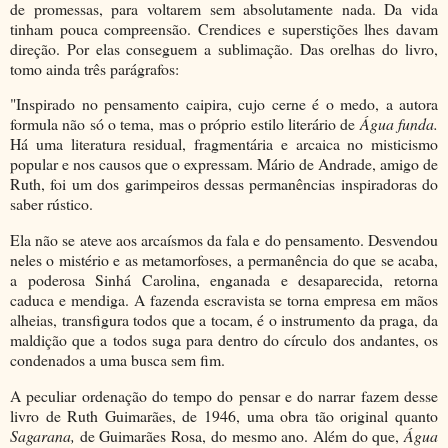
de promessas, para voltarem sem absolutamente nada. Da vida
tinham pouca compreensão. Crendices e superstições lhes davam
direção. Por elas conseguem a sublimação. Das orelhas do livro,
tomo ainda três parágrafos:
"Inspirado no pensamento caipira, cujo cerne é o medo, a autora
formula não só o tema, mas o próprio estilo literário de
Água funda.
Há uma literatura residual, fragmentária e arcaica no misticismo
popular e nos causos que o expressam. Mário de Andrade, amigo de
Ruth, foi um dos garimpeiros dessas permanências inspiradoras do
saber rústico.
Ela não se ateve aos arcaísmos da fala e do pensamento. Desvendou
neles o mistério e as metamorfoses, a permanência do que se acaba,
a poderosa Sinhá Carolina, enganada e desaparecida, retorna
caduca e mendiga. A fazenda escravista se torna empresa em mãos
alheias, transfigura todos que a tocam, é o instrumento da praga, da
maldição que a todos suga para dentro do círculo dos andantes, os
condenados a uma busca sem fim.
A peculiar ordenação do tempo do pensar e do narrar fazem desse
livro de Ruth Guimarães, de 1946, uma obra tão original quanto
Sagarana,
de Guimarães Rosa, do mesmo ano. Além do que,
Água