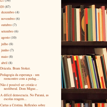
021
(59)
020
(87)
dezembro
(4)
►
novembro
(6)
►
outubro
(7)
►
setembro
(6)
►
agosto
(10)
►
julho
(8)
►
junho
(7)
►
maio
(8)
►
abril
(8)
▼
Drácula. Bram Stoker.
Pedagogia da esperança - um
reencontro com a pedag...
Não é possível ser cristão e
neoliberal. Dom Migue...
A difícil democracia. No Paraná, as
escolas reagem...
Cartas a Cristina. Reflexões sobre