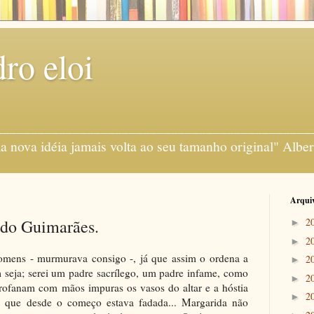
ro eloi
gens ___________________________________________
 nova idéia jamais volta ao seu tamanho original" Alber
Arquiv
rdo Guimarães.
2
►
2
►
omens - murmurava consigo -, já que assim o ordena a
2
►
im seja; serei um padre sacrílego, um padre infame, como
2
►
 profanam com mãos impuras os vasos do altar e a hóstia
2
►
tal que desde o começo estava fadada... Margarida não