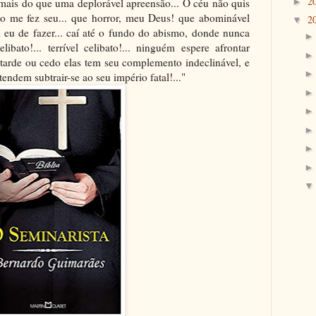
2
 mais do que uma deplorável apreensão... O céu não quis
►
no me fez seu... que horror, meu Deus! que abominável
2
▼
ei eu de fazer... caí até o fundo do abismo, donde nunca
ibato!... terrível celibato!... ninguém espere afrontar
 tarde ou cedo elas tem seu complemento indeclinável, e
ndem subtrair-se ao seu império fatal!..."