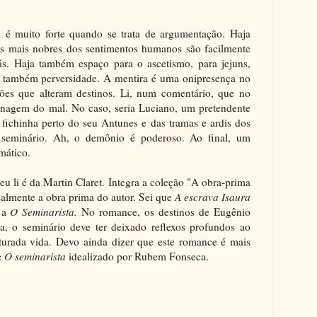
é muito forte quando se trata de argumentação. Haja
 Os mais nobres dos sentimentos humanos são facilmente
ás. Haja também espaço para o ascetismo, para jejuns,
a também perversidade. A mentira é uma onipresença no
sões que alteram destinos. Li, num comentário, que no
agem do mal. No caso, seria Luciano, um pretendente
fichinha perto do seu Antunes e das tramas e ardis dos
 seminário. Ah, o demônio é poderoso. Ao final, um
mático.
eu li é da Martin Claret. Integra a coleção "A obra-prima
realmente a obra prima do autor. Sei que
A escrava Isaura
r a
O Seminarista.
No romance, os destinos de Eugênio
a, o seminário deve ter deixado reflexos profundos ao
turada vida. Devo ainda dizer que este romance é mais
e
O seminarista
idealizado por Rubem Fonseca.