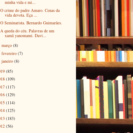
minha vida e mi...
O crime do padre Amaro. Cenas da
vida devota. Eça ...
O Seminarista. Bernardo Guimarães.
A queda do céu. Palavras de um
xamã yanomami. Davi...
março
(8)
►
fevereiro
(7)
►
janeiro
(8)
►
019
(85)
018
(109)
017
(117)
016
(129)
015
(114)
014
(125)
013
(183)
012
(56)