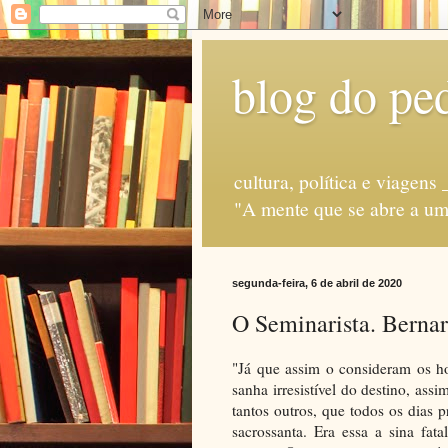
blog do ped
cultura, política e via
"A mente que se abre a uma
segunda-feira, 6 de abril de 2020
O Seminarista. Berna
"Já que assim o consideram os h
sanha irresistível do destino, ass
tantos outros, que todos os dias
sacrossanta. Era essa a sina fa