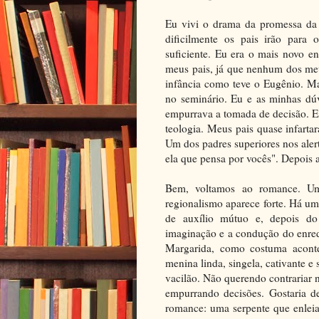
Eu vivi o drama da promessa da 
dificilmente os pais irão para
suficiente. Eu era o mais novo e
meus pais, já que nenhum dos meu
infância como teve o Eugênio. Ma
no seminário. Eu e as minhas dú
empurrava a tomada de decisão. Est
teologia. Meus pais quase infart
Um dos padres superiores nos aler
ela que pensa por vocês". Depois a
Bem, voltamos ao romance. Um
regionalismo aparece forte. Há um
de auxílio mútuo e, depois do
imaginação e a condução do enred
Margarida, como costuma acont
menina linda, singela, cativante e
vacilão. Não querendo contrariar
empurrando decisões. Gostaria d
romance: uma serpente que enleia