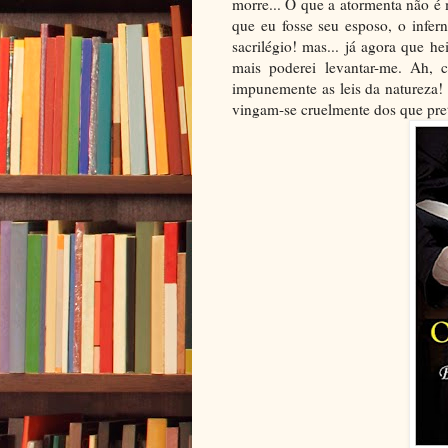
morre... O que a atormenta não é
que eu fosse seu esposo, o infer
sacrilégio! mas... já agora que h
mais poderei levantar-me. Ah, cel
impunemente as leis da natureza!
vingam-se cruelmente dos que prete