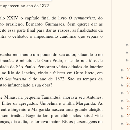
ta
apareceu no ano de 1872.
tulo XXIV, o capítulo final do livro
O seminarista,
do
mo brasileiro, Bernardo Guimarães. Sem querer dar as
to essa parte final para dar as razões, as finalidades da
ontra o celibato, o impedimento canônico que separa o
 resenha mostrando um pouco do seu autor, situando-o no
marães é mineiro de Ouro Preto, nascido nos idos de
dade de São Paulo. Percorreu várias cidades do interior
2
►
no Rio de Janeiro, vindo a falecer em Ouro Preto, em
2
►
O Seminarista
é do ano de 1872. São os tempos da
estão influenciado a sua obra?
2
►
2
►
de Minas, na pequena Tamanduá, morava seu Antunes,
2
►
 Entre os agregados, Umbelina e a filha Margarida. As
2
►
e, entre Eugênio e Margarida nasceu uma grande afeição.
ssem irmãos. Eugênio fora prometido pelos pais à vida
2
►
anças, dia a dia, se tornava maior. Eis os personagens ou
2
►