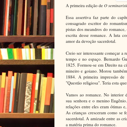
A primeira edição de
O seminaris
Essa assertiva faz parte do capí
consagrado escritor do romantis
pistas dos meandros do romance, ci
escrita desse romance. A luta c
amor da devoção sacerdotal.
Creio ser interessante começar a
tempo e no espaço. Bernardo Gui
1825. Formou-se em Direito na ci
mineiro e goiano. Morou também 
1884. A primeira impressão de
"Questão religiosa". Teria esta qu
Vamos ao romance. No interior 
sua senhora e o menino Eugênio.
relações entre eles eram ótimas 
As crianças cresceram como se fo
sacerdotal. A amizade entre as cri
a matéria prima do romance.