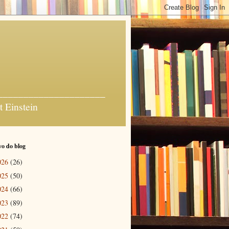
_______________________
t Einstein
o do blog
026
(26)
025
(50)
024
(66)
023
(89)
022
(74)