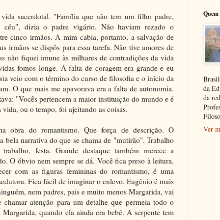
Quem 
vida sacerdotal. "Família que não tem um filho padre,
 o céu", dizia o padre vigário. Não haviam rezado o
ntre cinco irmãos. A mim cabia, portanto, a salvação de
s irmãos se dispôs para essa tarefa. Não tive amores de
s não fiquei imune às milhares de contradições da vida
vidas fomos longe. A falta de coragem era grande e eu
a veio com o término do curso de filosofia e o início da
Brasil
aram. O que mais me apavorava era a falta de autonomia.
da Ed
da re
tava: "Vocês pertencem a maior instituição do mundo e é
Profe
 vida, ou o tempo, foi ajeitando as coisas.
Filoso
Ver m
a obra do romantismo. Que força de descrição. O
a bela narrativa do que se chama de "mutirão". Trabalho
 trabalho, festa. Grande destaque também merece a
o. O óbvio nem sempre se dá. Você fica preso à leitura.
ecer com as figuras femininas do romantismo, é uma
 sedutora. Fica fácil de imaginar o enlevo. Eugênio é mais
 ninguém, nem padres, pais e muito menos Margarida, vai
e chamar atenção para um detalhe que permeia todo o
 Margarida, quando ela ainda era bebê. A serpente tem