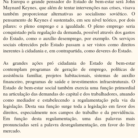
Na Europa o grande pensador do Estado de bem-estar será John
Maynard Keynes, que além de tentar intervenções nas crises, visava
também proporcionar alternativas ao socialismo soviético. O
pensamento de Keynes é sustentado, em seu nível teórico, por dois
pilares: o pleno emprego e a igualdade. O pleno emprego seria
conquistado pela regulação da demanda, possível através dos gastos
do Estado, como o auxílio desemprego, por exemplo. Os serviços
sociais oferecidos pelo Estado passam a ser vistos como direitos
inerentes à cidadania e, em contrapartida, como deveres do Estado.
As grandes ações pró cidadania do Estado de bem-estar
contemplam programas de geração de emprego, políticas de
assistência familiar, projetos habitacionais, sistemas de auxílio
financeiro, programas de saúde e investimentos infraestruturais. O
Estado de bem-estar social também exercia uma função primordial
na articulação das demandas do capital e dos trabalhadores, atuando
como mediador e estabelecendo a regulamentação pela via da
legislação. Desta sua função surge toda a legislação em favor dos
direitos, especialmente nos campos do trabalho e da previdência.
Em função desta regulamentação, uma das palavras mais
pronunciadas será a palavra desregulamentação, em favor do livre
mercado.