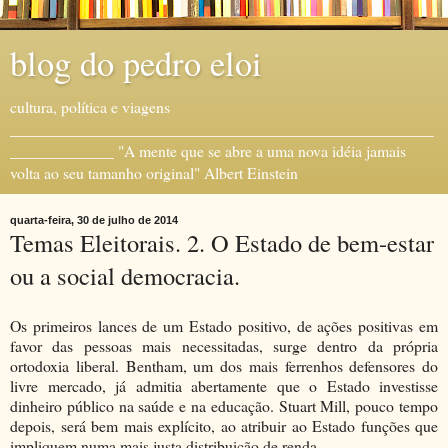
blog do pedro eloi
cultura, política e viagens
_____________________________________________________
_____________ "A mente que se abre a uma nova idéia jamais
volta ao seu tamanho original" Albert Einstein
quarta-feira, 30 de julho de 2014
Temas Eleitorais. 2. O Estado de bem-estar
ou a social democracia.
Os primeiros lances de um Estado positivo, de ações positivas em
favor das pessoas mais necessitadas, surge dentro da própria
ortodoxia liberal. Bentham, um dos mais ferrenhos defensores do
livre mercado, já admitia abertamente que o Estado investisse
dinheiro público na saúde e na educação. Stuart Mill, pouco tempo
depois, será bem mais explícito, ao atribuir ao Estado funções que
impliquem numa mais justa distribuição de renda.