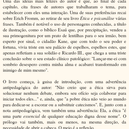
Uma das ideias mais felizes do autor é que, ao final de cada
capítulo, cita frases de autores que trabalharam o tema, para
estabelecer com eles uma interação. Uma de suas preferências recai
sobre Erich Fromm, ao retirar de seu livro
Ética e psicanálise
várias
frases
.
Também é notável o uso de personagens conhecidas, a título
de ilustração, como o bíblico Esaú que, por precipitação, vendeu a
sua primogenitura por um prato de lentilhas para o seu irmão, bem
esperto por sinal, o cidadão Kane, que com todo o seu poder e
fortuna, vivia triste em seu palácio de espelhos, espelhos estes, que
apenas refletiam a sua solidão e Ricardo III., que chega a uma triste
conclusão sobre o seu estado clínico patológico: "Lançar-me-ei com
sombrio desespero contra minha alma e acabarei transformado em
inimigo de mim mesmo".
O livro começa, à guisa de introdução, com uma advertência
antipedagógica do autor: "Não creio que a ética sirva para
solucionar nenhum debate, embora seu ofício seja colaborar para
iniciar todos eles..." e, ainda, que "a pobre ética não veio ao mundo
para dedicar-se a escorar ou a substituir catecismos". E, junto com a
nota antipedagógica, vem também uma advertência: Ela, a ética "é
uma parte
essencial
de qualquer educação digna desse nome". O
prólogo vai também, mais ou menos, na mesma direção, da
necessidade de abrir a cabeça. O meio é a reflexão.