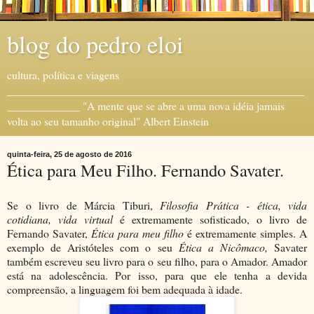
blog do pedro eloi
cultura, política e viagens
_____________________________________________________
_____________ "A mente que se abre a uma nova idéia jamais
volta ao seu tamanho original" Albert Einstein
quinta-feira, 25 de agosto de 2016
Ética para Meu Filho. Fernando Savater.
Se o livro de Márcia Tiburi,
Filosofia Prática - ética, vida
cotidiana, vida virtual
é extremamente sofisticado, o livro de
Fernando Savater,
Ética para meu filho
é extremamente simples. A
exemplo de Aristóteles com o seu
Ética a Nicômaco,
Savater
também escreveu seu livro para o seu filho, para o Amador. Amador
está na adolescência. Por isso, para que ele tenha a devida
compreensão, a linguagem foi bem adequada à idade.