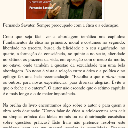
Fernando Savater. Sempre preocupado com a ética e a educação.
Creio que seja fácil ver a abordagem temática nos capítulos:
Fundamentos da ética no primeiro, moral e costumes no segundo,
liberdade no terceiro, busca da felicidade e o seu significado, no
quarto, a formação da consciência, no quinto e no sexto, alteridade
no sétimo, os prazeres da vida, em oposição com o medo da morte,
no oitavo, onde também a questão da sexualidade tem uma bela
abordagem. No nono é vista a relação entre a ética e a política e no
epílogo faz uma bela recomendação: "Escolha o que o
abra:
para
os outros, para novas experiências, para diversas alegrias. Evite o
que o feche e o enterre". O autor não esconde que o sétimo capítulo
é o mais longo e o de maior importância.
Na orelha do livro encontramos algo sobre o autor e para quem a
obra seria destinada: "Como falar de ética a adolescentes sem cair
na simples crônica das ideias morais ou na doutrinação casuística
sobre questões práticas? Este livro não pretende resolver este
problema nem ser um manual escolar de moralidade. Procura