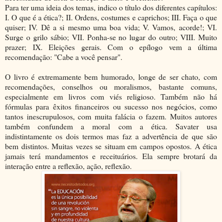
Para ter uma ideia dos temas, indico o título dos diferentes capítulos:
I. O que é a ética?; II. Ordens, costumes e caprichos; III. Faça o que
quiser; IV. Dê a si mesmo uma boa vida; V. Vamos, acorde!; VI.
Surge o grilo sábio; VII. Ponha-se no lugar do outro; VIII. Muito
prazer; IX. Eleições gerais. Com o epílogo vem a última
recomendação: "Cabe a você pensar".
O livro é extremamente bem humorado, longe de ser chato, com
recomendações, conselhos ou moralismos, bastante comuns,
especialmente em livros com viés religioso. Também não há
fórmulas para êxitos financeiros ou sucesso nos negócios, como
tantos inescrupulosos, com muita falácia o fazem. Muitos autores
também confundem a moral com a ética. Savater usa
indistintamente os dois termos mas faz a advertência de que são
bem distintos. Muitas vezes se situam em campos opostos. A ética
jamais terá mandamentos e receituários. Ela sempre brotará da
interação entre a reflexão, ação, reflexão.