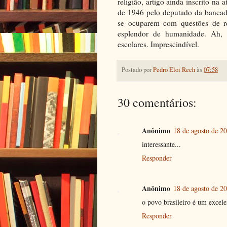
religião, artigo ainda inscrito na a
de 1946 pelo deputado da bancada
se ocuparem com questões de r
esplendor de humanidade. Ah, s
escolares. Imprescindível.
Postado por
Pedro Eloi Rech
às
07:58
30 comentários:
Anônimo
18 de agosto de 2
interessante...
Responder
Anônimo
18 de agosto de 2
o povo brasileiro é um excele
Responder