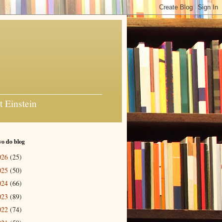
_______________________
t Einstein
o do blog
026
(25)
025
(50)
024
(66)
023
(89)
022
(74)