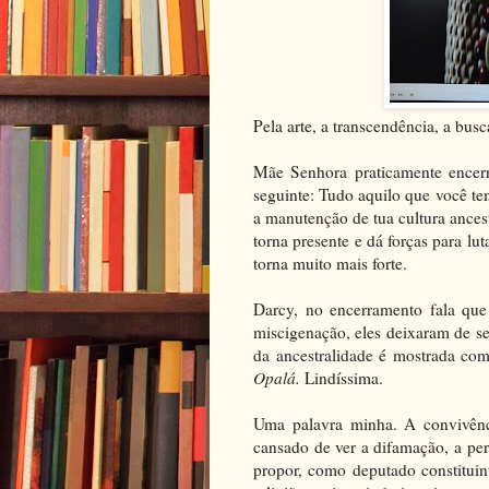
Pela arte, a transcendência, a busc
Mãe Senhora praticamente encerr
seguinte: Tudo aquilo que você tem
a manutenção de tua cultura ancestr
torna presente e dá forças para l
torna muito mais forte.
Darcy, no encerramento fala qu
miscigenação, eles deixaram de ser
da ancestralidade é mostrada com
Opalá.
Lindíssima.
Uma palavra minha. A convivênc
cansado de ver a difamação, a per
propor, como deputado constituin