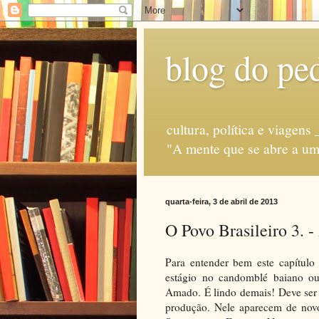
blog do ped
cultura, política e via
"A mente que se abre a uma
quarta-feira, 3 de abril de 2013
O Povo Brasileiro 3. -
Para entender bem este capítulo 
estágio no candomblé baiano o
Amado. É lindo demais! Deve ser 
produção. Nele aparecem de novo