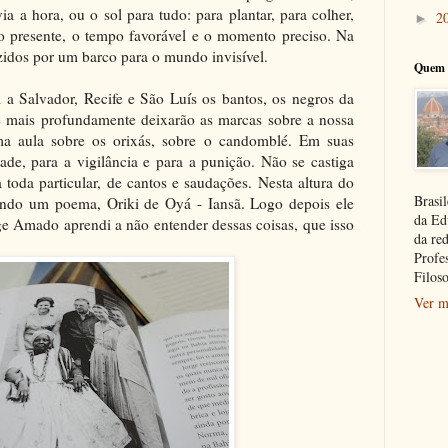
a a hora, ou o sol para tudo: para plantar, para colher,
2
►
po presente, o tempo favorável e o momento preciso. Na
idos por um barco para o mundo invisível.
Quem 
 a Salvador, Recife e São Luís os bantos, os negros da
 mais profundamente deixarão as marcas sobre a nossa
a aula sobre os orixás, sobre o candomblé. Em suas
ade, para a vigilância e para a punição. Não se castiga
toda particular, de cantos e saudações. Nesta altura do
Brasil
mando um poema, Oriki de Oyá - Iansã. Logo depois ele
da Ed
e Amado aprendi a não entender dessas coisas, que isso
da re
Profe
Filoso
Ver m