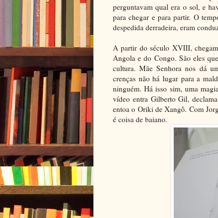
perguntavam qual era o sol, e havi
para chegar e para partir. O tem
despedida derradeira, eram conduz
A partir do século XVIII, chegam
Angola e do Congo. São eles que
cultura. Mãe Senhora nos dá um
crenças não há lugar para a mald
ninguém. Há isso sim, uma magia 
vídeo entra Gilberto Gil, decla
entoa o Oriki de Xangô. Com Jorg
é coisa de baiano.