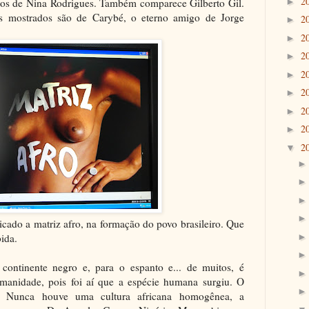
2
xtos de Nina Rodrigues. Também comparece Gilberto Gil.
►
s mostrados são de Carybé, o eterno amigo de Jorge
2
►
2
►
2
►
2
►
2
►
2
►
2
►
2
▼
icado a matriz afro, na formação do povo brasileiro. Que
ida.
ontinente negro e, para o espanto e... de muitos, é
anidade, pois foi aí que a espécie humana surgiu. O
. Nunca houve uma cultura africana homogênea, a