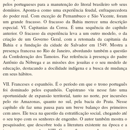
pelos portugueses para a manutenção do litoral brasileiro sob seus
domínios. Aponta-a como uma experiência feudal, enfraquecedora
do poder real. Com exceção de Pernambuco e São Vicente, foram
um grande fracasso. O fracasso da Bahia merece uma descrição
especial. VI. Capitanias da Coroa. É uma sequência do capítulo
anterior. O fracasso da experiência leva a um outro modelo, o da
criação de um Governo Geral, com a retomada da capitania da
Bahia e a fundação da cidade de Salvador em 1549. Mostra a
presença francesa no Rio de Janeiro, abordando também a questão
da Confederação dos Tamoios. Faz referência à presença do padre
Antônio da Nóbrega e as missões dos jesuítas e o seu modelo de
educação, destacando a docilidade indígena e a busca de mudança
em seus hábitos.
VII. Franceses e espanhóis. É o período em que o trono português
foi dominado pelos espanhóis. Capistrano viu nesse fato uma
oportunidade de expansão territorial, tanto no norte, por incursões
pelo rio Amazonas, quanto no sul, pela bacia do Prata. Nesse
capítulo ele faz uma pausa para um breve balanço dos primeiros
cem anos. Ele toca na questão da estratificação social, chegando até
o seu topo com os senhores de engenho. O autor também mostra o
pesquisador, que descobre toda a literatura existente na época e a