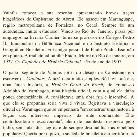
Vainfas começa a sua resenha apresentando breves traços
biográficos de Capistrano de Abreu. Ele nasceu em Maranguape,
região metropolitana de Fortaleza, no Ceará. Sempre foi um
autodidata, muito estudioso. Vindo ao Rio de Janeiro, passa por
empregos na livraria Garnier, torna-se professor no Colégio Pedro
II., funcionário da Biblioteca Nacional e do Instituto Histórico e
Geográfico Brasileiro. Foi amigo pessoal de Paulo Prado. Isso não
era pouco. A tradicional família Prado. Morre no Rio de Janeiro, em
1927. Os
Capítulos de História Colonial
são do ano de 1907.
O passo seguinte de Vainfas foi o do desejo de Capistrano em
escrever os
Capítulos.
A razão era muito simples. Só havia até ele,
uma única história, a
História Geral do Brasil,
de Francisco
Adolpho de Varnhagen, uma história oficial, com a qual ele tinha
pouca concordância. A considerava uma obra fria e insensível. A
que ele se propunha seria viva e vivaz. Rejeitava a vinculação
oficial de Varnhagen que se empenhara "em construir uma história à
feição dos interesses imperiais da elite dominante. Elite
centralizadora e escravocrata", além de manifestar desprezo pelo
índio, sem falar dos negros e de sempre desqualificar as rebeliões
populares. Queria por o povo, a sociedade brasileira e o território na