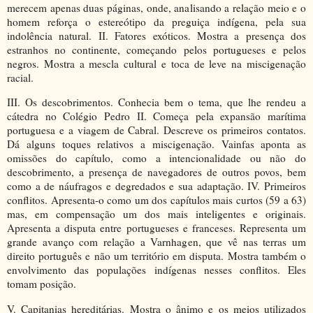
merecem apenas duas páginas, onde, analisando a relação meio e o
homem reforça o estereótipo da preguiça indígena, pela sua
indolência natural. II. Fatores exóticos. Mostra a presença dos
estranhos no continente, começando pelos portugueses e pelos
negros. Mostra a mescla cultural e toca de leve na miscigenação
racial.
III. Os descobrimentos. Conhecia bem o tema, que lhe rendeu a
cátedra no Colégio Pedro II. Começa pela expansão marítima
portuguesa e a viagem de Cabral. Descreve os primeiros contatos.
Dá alguns toques relativos a miscigenação. Vainfas aponta as
omissões do capítulo, como a intencionalidade ou não do
descobrimento, a presença de navegadores de outros povos, bem
como a de náufragos e degredados e sua adaptação. IV. Primeiros
conflitos. Apresenta-o como um dos capítulos mais curtos (59 a 63)
mas, em compensação um dos mais inteligentes e originais.
Apresenta a disputa entre portugueses e franceses. Representa um
grande avanço com relação a Varnhagen, que vê nas terras um
direito português e não um território em disputa. Mostra também o
envolvimento das populações indígenas nesses conflitos. Eles
tomam posição.
V. Capitanias hereditárias. Mostra o ânimo e os meios utilizados