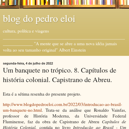
blog do pedro eloi
cultura, política e viagens
_____________________________________________________
_____________ "A mente que se abre a uma nova idéia jamais
volta ao seu tamanho original" Albert Einstein
segunda-feira, 4 de julho de 2022
Um banquete no trópico. 8. Capítulos de
história colonial. Capistrano de Abreu.
Esta é a sétima resenha do presente projeto.
http://www.blogdopedroeloi.com.br/2022/03/introducao-ao-brasil-
um-banquete-no.html
. Trata-se da análise que Ronaldo Vainfas,
professor de História Moderna, da Universidade Federal
Fluminense, faz da obra de Capistrano de Abreu
Capítulos de
História Colonial,
contida no livro
Introdução ao Brasil - Um