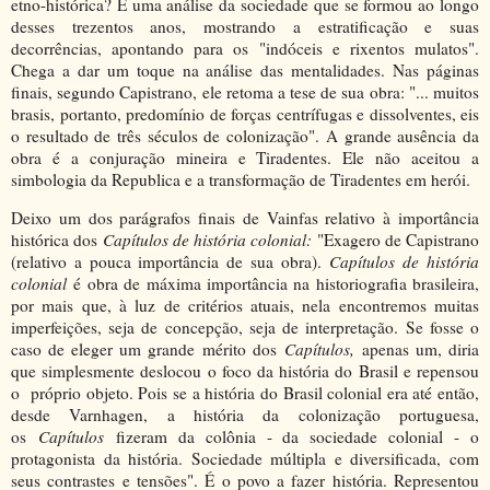
etno-histórica? É uma análise da sociedade que se formou ao longo
desses trezentos anos, mostrando a estratificação e suas
decorrências, apontando para os "indóceis e rixentos mulatos".
Chega a dar um toque na análise das mentalidades. Nas páginas
finais, segundo Capistrano, ele retoma a tese de sua obra: "... muitos
brasis, portanto, predomínio de forças centrífugas e dissolventes, eis
o resultado de três séculos de colonização". A grande ausência da
obra é a conjuração mineira e Tiradentes. Ele não aceitou a
simbologia da Republica e a transformação de Tiradentes em herói.
Deixo um dos parágrafos finais de Vainfas relativo à importância
histórica dos
Capítulos de história colonial:
"Exagero de Capistrano
(relativo a pouca importância de sua obra).
Capítulos de história
colonial
é obra de máxima importância na historiografia brasileira,
por mais que, à luz de critérios atuais, nela encontremos muitas
imperfeições, seja de concepção, seja de interpretação. Se fosse o
caso de eleger um grande mérito dos
Capítulos,
apenas um, diria
que simplesmente deslocou o foco da história do Brasil e repensou
o próprio objeto. Pois se a história do Brasil colonial era até então,
desde Varnhagen, a história da colonização portuguesa,
os
Capítulos
fizeram da colônia - da sociedade colonial - o
protagonista da história. Sociedade múltipla e diversificada, com
seus contrastes e tensões". É o povo a fazer história. Representou