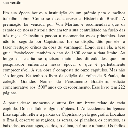
sua versão.
Em sua época houve a instituição de um prêmio para o melhor
trabalho sobre "Como se deve escrever a História do Brasil". A
premiação foi vencida por Von Martius e recomendava que os
estudos de nossa história deviam ter a sua centralidade na fusão das
três raças. O Instituto passou a recomendar esses princípios. Isso
não foi seguido por Capistrano. Ele se dispôs, dito por ele, a
fazer
re
edição crítica da obra de varnhagen. Logo, seria ela, a tese
guia. Estabeleceu também o ano de 1800 como a data limite. Ao
longo da escrita se queixou muito das dificuldades que um
pesquisador enfrentava nessa época, o que é perfeitamente
compreensível. A sua obra é composta de onze capítulos. Mas não
são longos. Eu tenho o livro da edição da Folha de S.Paulo, da
coleção Grandes Nomes do Pensamento Brasileiro, edição
comemorativo aos "500" anos do descobrimento. Esse livro tem 222
páginas.
A partir desse momento o autor faz um breve relato de cada
capítulo. Dou o título e alguns tópicos. I. Antecedentes indígenas:
Esse capítulo reflete a paixão de Capistrano pela geografia. Localiza
o Brasil, descreve as regiões, as serras, os planaltos, os cerrados, as
baixadas, as caatingas, os rios, o clima, a flora e a fauna. Os índios