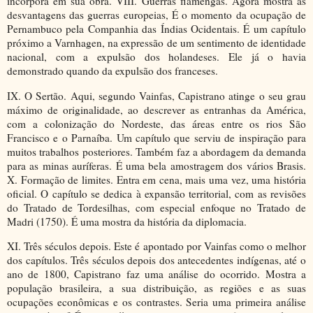
incorpora em sua obra. VIII. Guerras flamengas. Agora mostra as
desvantagens das guerras europeias, É o momento da ocupação de
Pernambuco pela Companhia das Índias Ocidentais. É um capítulo
próximo a Varnhagen, na expressão de um sentimento de identidade
nacional, com a expulsão dos holandeses. Ele já o havia
demonstrado quando da expulsão dos franceses.
IX. O Sertão. Aqui, segundo Vainfas, Capistrano atinge o seu grau
máximo de originalidade, ao descrever as entranhas da América,
com a colonização do Nordeste, das áreas entre os rios São
Francisco e o Parnaíba. Um capítulo que serviu de inspiração para
muitos trabalhos posteriores. Também faz a abordagem da demanda
para as minas auríferas. É uma bela amostragem dos vários Brasis.
X. Formação de limites. Entra em cena, mais uma vez, uma história
oficial. O capítulo se dedica à expansão territorial, com as revisões
do Tratado de Tordesilhas, com especial enfoque no Tratado de
Madri (1750). É uma mostra da história da diplomacia.
XI. Três séculos depois. Este é apontado por Vainfas como o melhor
dos capítulos. Três séculos depois dos antecedentes indígenas, até o
ano de 1800, Capistrano faz uma análise do ocorrido. Mostra a
população brasileira, a sua distribuição, as regiões e as suas
ocupações econômicas e os contrastes. Seria uma primeira análise