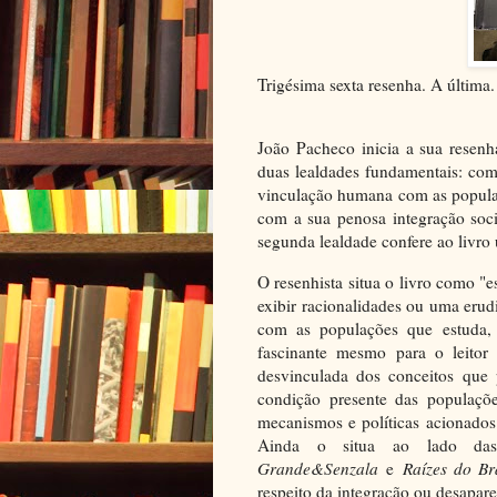
Trigésima sexta resenha. A última
João Pacheco inicia a sua resenh
duas lealdades fundamentais: com
vinculação humana com as populaç
com a sua penosa integração soci
segunda lealdade confere ao livro
O resenhista situa o livro como "
exibir racionalidades ou uma eru
com as populações que estuda
fascinante mesmo para o leito
desvinculada dos conceitos que 
condição presente das populaçõe
mecanismos e políticas acionados 
Ainda o situa ao lado das
Grande&Senzala
e
Raízes do Br
respeito da integração ou desapar