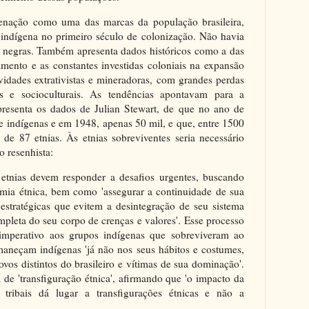
igenação como uma das marcas da população brasileira,
indígena no primeiro século de colonização. Não havia
 negras. Também apresenta dados históricos como a das
lamento e as constantes investidas coloniais na expansão
ividades extrativistas e mineradoras, com grandes perdas
is e socioculturais. As tendências apontavam para a
presenta os dados de Julian Stewart, de que no ano de
e indígenas e em 1948, apenas 50 mil, e que, entre 1500
e 87 etnias. Às etnias sobreviventes seria necessário
o resenhista:
 etnias devem responder a desafios urgentes, buscando
omia étnica, bem como 'assegurar a continuidade de sua
 estratégicas que evitem a desintegração de seu sistema
mpleta do seu corpo de crenças e valores'. Esse processo
imperativo aos grupos indígenas que sobreviveram ao
maneçam indígenas 'já não nos seus hábitos e costumes,
vos distintos do brasileiro e vítimas de sua dominação'.
de 'transfiguração étnica', afirmando que 'o impacto da
 tribais dá lugar a transfigurações étnicas e não a