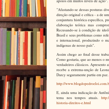
apoios em muitos níveis de ação".
"Afastando-se dessas posturas dive
direção original e crítica - a de 
conjuntura histórica específica, 
elaboração teórica mas compro
Recusando-se à condição de ideól
Brasil e seus problemas como refe
e internacional, produzindo o m
indígenas de nosso país".
Assim chego ao final desse trab
Como gostaria, que ao menos o mu
verdadeiros clássicos. Apresento a
recebe a extrema-unção de Leona
Darcy seguramente partiu em paz.
http://www.blogdopedroeloi.com.b
E, ainda uma indicação de Antôni
tema nos tempos atuais.
http
historia-direitos-e.html