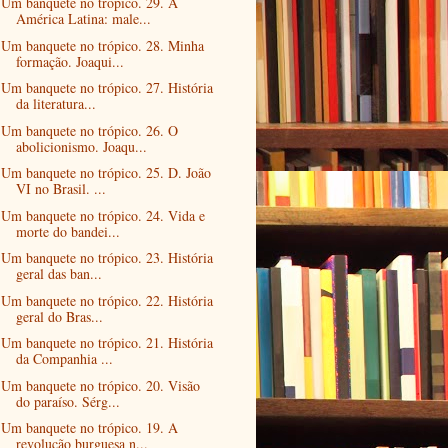
Um banquete no trópico. 29. A
América Latina: male...
Um banquete no trópico. 28. Minha
formação. Joaqui...
Um banquete no trópico. 27. História
da literatura...
Um banquete no trópico. 26. O
abolicionismo. Joaqu...
Um banquete no trópico. 25. D. João
VI no Brasil. ...
Um banquete no trópico. 24. Vida e
morte do bandei...
Um banquete no trópico. 23. História
geral das ban...
Um banquete no trópico. 22. História
geral do Bras...
Um banquete no trópico. 21. História
da Companhia ...
Um banquete no trópico. 20. Visão
do paraíso. Sérg...
Um banquete no trópico. 19. A
revolução burguesa n...