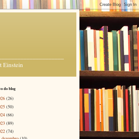
_______________________
t Einstein
o do blog
026
(26)
025
(50)
024
(66)
023
(89)
022
(74)
dezembro
(10)
►