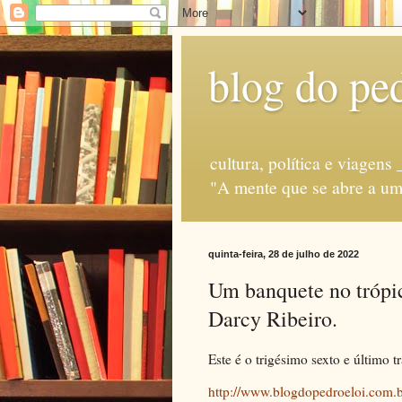
blog do ped
cultura, política e via
"A mente que se abre a uma
quinta-feira, 28 de julho de 2022
Um banquete no trópico
Darcy Ribeiro.
Este é o trigésimo sexto e último t
http://www.blogdopedroeloi.com.b