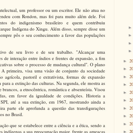
telectual, um professor ou um escritor. Ele não atua no
endeu com Rondon, mas foi para muito além dele. Foi
os do indigenismo brasileiro e quem contribuiu
Parque Indígena do Xingu. Além disso, sempre disse um
 Sempre pôs o seu conhecimento a favor das populações
tivo de seu livro e de seu trabalho. "Alcançar uma
 de interação entre índios e frentes de expansão, a fim
2
►
icativas sobre o processo de mudança cultural". O plano
2
►
. A primeira, visa uma visão de conjunto da sociedade
2
o agrícola, pastoril e extrativista, formas de expansão
►
 para a extinção das culturas. Na segunda, ele mostra as
2
►
e brancos, a etnocêntrica, romântica e absenteísta. Visou
2
►
das, em favor da igualdade de condições. Historia a
2
►
SPI, até a sua extinção, em 1967, mostrando ainda a
2
eira parte ele aprofunda a questão das transfigurações
►
os no Brasil.
2
►
2
►
ão que se estabelece entre a ciência e a ética, sendo a
es indígenas a sua preocupação maior, frente as ameaças
2
►