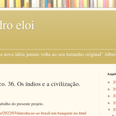
ro eloi
gens ___________________________________________
 nova idéia jamais volta ao seu tamanho original" Alber
Arquiv
. 36. Os índios e a civilização.
2
►
2
►
2
►
2
►
rabalho do presente projeto.
2
▼
r/2022/03/introducao-ao-brasil-um-banquete-no.html