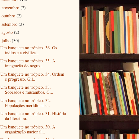
novembro
(2)
►
outubro
(2)
►
setembro
(3)
►
agosto
(2)
►
julho
(30)
▼
Um banquete no trópico. 36. Os
índios e a civiliza...
Um banquete no trópico. 35. A
integração do negro ...
Um banquete no trópico. 34. Ordem
e progresso. Gil...
Um banquete no trópico. 33.
Sobrados e mucambos. G...
Um banquete no trópico. 32.
Populações meridionais...
Um banquete no trópico. 31. História
da literatura...
Um banquete no trópico. 30. A
organização nacional...