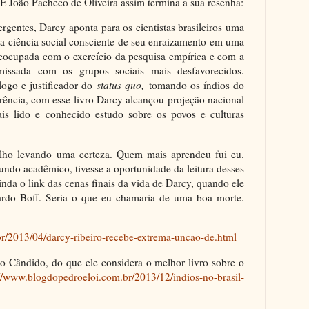
 E João Pacheco de Oliveira assim termina a sua resenha:
rgentes, Darcy aponta para os cientistas brasileiros uma
uma ciência social consciente de seu enraizamento em uma
preocupada com o exercício da pesquisa empírica e com a
missada com os grupos sociais mais desfavorecidos.
ogo e justificador do
status quo,
tomando os índios do
rência, com esse livro Darcy alcançou projeção nacional
ais lido e conhecido estudo sobre os povos e culturas
alho levando uma certeza. Quem mais aprendeu fui eu.
ndo acadêmico, tivesse a oportunidade da leitura desses
inda o link das cenas finais da vida de Darcy, quando ele
rdo Boff. Seria o que eu chamaria de uma boa morte.
r/2013/04/darcy-ribeiro-recebe-extrema-uncao-de.html
o Cândido, do que ele considera o melhor livro sobre o
://www.blogdopedroeloi.com.br/2013/12/indios-no-brasil-