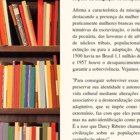
Afirma a característica da misc
destacando a presença da mulher 
praticamente mulheres brancas ou
tentativas da escravização, o iso
da pecuária, das lavouras e de at
de núcleos tribais, populaciona
extinção ou para a adaptação. A
1500 havia no Brasil 1,1 milhão d
e 1957 houve o desaparecimento d
garantir a sobrevivência. Vejamos 
"Para conseguir sobreviver essas
preservar sua identidade e auton
vida cultural mediante alterações
associativo e a desmoralização co
adaptativo, que se impõe como 
extermínio, faz com que eles per
mas na auto-identificação como po
É a isso que Darcy Ribeiro chama 
civilização sobre as populações
assimilação plena"'.