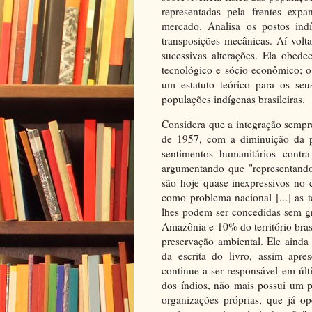
representadas pela frentes expa
mercado. Analisa os postos ind
transposições mecânicas. Aí volt
sucessivas alterações. Ela obedec
tecnológico e sócio econômico; o
um estatuto teórico para os seu
populações indígenas brasileiras.
Considera que a integração semp
de 1957, com a diminuição da p
sentimentos humanitários contra
argumentando que "representando
são hoje quase inexpressivos no
como problema nacional [...] as 
lhes podem ser concedidas sem gr
Amazônia e 10% do território bras
preservação ambiental. Ele ainda
da escrita do livro, assim apre
continue a ser responsável em últi
dos índios, não mais possui um p
organizações próprias, que já o