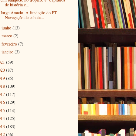
de história c...
Jorge Amado. A fundação do PT.
Navegação de cabota...
junho
(13)
►
março
(2)
►
fevereiro
(7)
►
janeiro
(3)
►
021
(59)
020
(87)
019
(85)
018
(109)
017
(117)
016
(129)
015
(114)
014
(125)
013
(183)
012
(56)