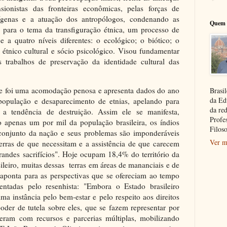
nsionistas das fronteiras econômicas, pelas forças de
ígenas e a atuação dos antropólogos, condenando as
Quem 
a para o tema da transfiguração étnica, um processo de
e a quatro níveis diferentes: o ecológico; o biótico; o
 étnico cultural e sócio psicológico. Visou fundamentar
s trabalhos de preservação da identidade cultural das
re foi uma acomodação penosa e apresenta dados do ano
Brasil
da Ed
opulação e desaparecimento de etnias, apelando para
da re
 a tendência de destruição. Assim ele se manifesta,
Profe
 apenas um por mil da população brasileira, os índios
Filoso
 conjunto da nação e seus problemas são imponderáveis
Ver m
terras de que necessitam e a assistência de que carecem
andes sacrifícios". Hoje ocupam 18,4% do território da
ileiro, muitas dessas terras em áreas de mananciais e de
 aponta para as perspectivas que se ofereciam ao tempo
sentadas pelo resenhista: "Embora o Estado brasileiro
ma instância pelo bem-estar e pelo respeito aos direitos
oder de tutela sobre eles, que se fazem representar por
peram com recursos e parcerias múltiplas, mobilizando