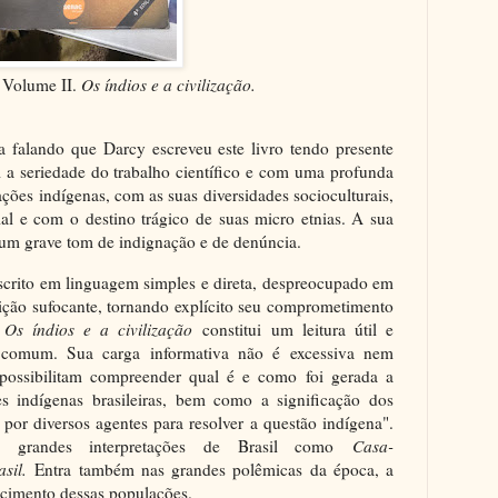
. Volume II.
Os índios e a civilização.
a falando que Darcy escreveu este livro tendo presente
 a seriedade do trabalho científico e com uma profunda
ões indígenas, com as suas diversidades socioculturais,
al e com o destino trágico de suas micro etnias. A sua
 um grave tom de indignação e de denúncia.
escrito em linguagem simples e direta, despreocupado em
dição sufocante, tornando explícito seu comprometimento
,
Os índios e a civilização
constitui um leitura útil e
r comum. Sua carga informativa não é excessiva nem
possibilitam compreender qual é e como foi gerada a
s indígenas brasileiras, bem como a significação dos
por diversos agentes para resolver a questão indígena".
 grandes interpretações de Brasil como
Casa-
asil.
Entra também nas grandes polêmicas da época, a
ecimento dessas populações.