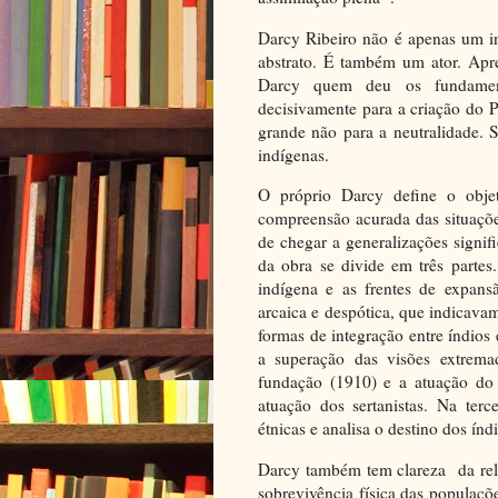
Darcy Ribeiro não é apenas um in
abstrato. É também um ator. Apr
Darcy quem deu os fundament
decisivamente para a criação do 
grande não para a neutralidade.
indígenas.
O próprio Darcy define o obje
compreensão acurada das situações
de chegar a generalizações signif
da obra se divide em três partes
indígena e as frentes de expansã
arcaica e despótica, que indicavam
formas de integração entre índios 
a superação das visões extrema
fundação (1910) e a atuação do 
atuação dos sertanistas. Na terc
étnicas e analisa o destino dos índi
Darcy também tem clareza da relaç
sobrevivência física das populaçõ