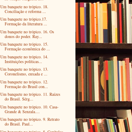
Um banquete no trópico. 18.
Conciliação e reforma ...
Um banquete no trópico.17.
Formação da literatura ...
Um banquete no trópico. 16. Os
donos do poder. Ray...
Um banquete no trópico. 15.
Formação econômica do ...
Um banquete no trópico. 14.
Instituições políticas...
Um banquete no trópico. 13.
Coronelismo, enxada e ...
Um banquete no trópico. 12.
Formação do Brasil con...
Um banquete no trópico. 11. Raízes
do Brasil. Sérg...
Um banquete no trópico. 10. Casa-
Grande & Senzala....
Um banquete no trópico. 9. Retrato
do Brasil. Paul...
Um banquete no trópico. 8. Capítulos