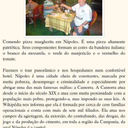
Comendo pizza margherita em Nápoles. É uma pizza altamente
patriótica. Seus compontentes formam as cores da bandeira italiana:
o branco da mozarela, o verde do manjericão e o vermelho do
tomate.
Fizemos o tour panorâmico e nos hospedamos num confortável
hotel. Nápoles é uma cidade cheia de constrastes, marcada por
muita pobreza, desemprego e criminalidade e especialmente por
abrigar uma das mais famosas máfias: a Camorra. A Camorra atua
desde o início do século XIX e atua com muita proximidade com a
população mais pobre, protegendo-a, mas impondo as suas leis. A
Wikipédia nos informa que ela é formada por cerca de cem famílias
operacionais e conta com mais de sete mil filiados. Ela atua nos
campos da agiotagem, da extorsão, do contrabando, das drogas, do
jogo e da produção do cimento, em toda a região da Campania, da
qual Nápoles é a capital.