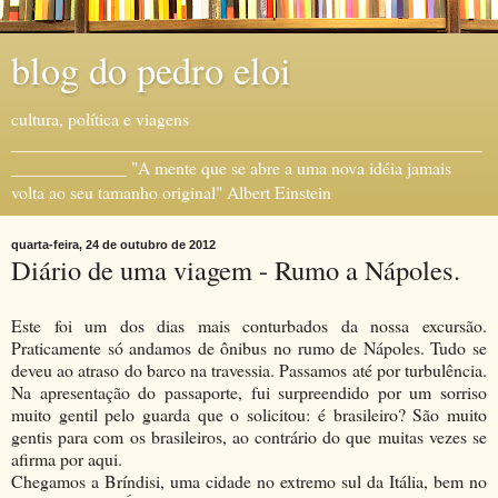
blog do pedro eloi
cultura, política e viagens
_____________________________________________________
_____________ "A mente que se abre a uma nova idéia jamais
volta ao seu tamanho original" Albert Einstein
quarta-feira, 24 de outubro de 2012
Diário de uma viagem - Rumo a Nápoles.
Este foi um dos dias mais conturbados da nossa excursão.
Praticamente só andamos de ônibus no rumo de Nápoles. Tudo se
deveu ao atraso do barco na travessia. Passamos até por turbulência.
Na apresentação do passaporte, fui surpreendido por um sorriso
muito gentil pelo guarda que o solicitou: é brasileiro? São muito
gentis para com os brasileiros, ao contrário do que muitas vezes se
afirma por aqui.
Chegamos a Bríndisi, uma cidade no extremo sul da Itália, bem no