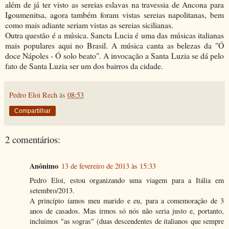
além de já ter visto as sereias eslavas na travessia de Ancona para
Igoumenitsa, agora também foram vistas sereias napolitanas, bem
como mais adiante seriam vistas as sereias sicilianas.
Outra questão é a música. Sancta Lucia é uma das músicas italianas
mais populares aqui no Brasil. A música canta as belezas da "Ó
doce Nápoles - Ó solo beato". A invocação a Santa Luzia se dá pelo
fato de Santa Luzia ser um dos bairros da cidade.
Pedro Eloi Rech
às
08:53
Compartilhar
2 comentários:
Anônimo
13 de fevereiro de 2013 às 15:33
Pedro Eloi, estou organizando uma viagem para a Itália em
setembro/2013.
A princípio íamos meu marido e eu, para a comemoração de 3
anos de casados. Mas irmos só nós não seria justo e, portanto,
incluímos "as sogras" (duas descendentes de italianos que sempre