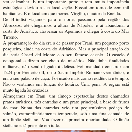
seu calcanhar. É um importante porto e tem muita importância
estratégica, devido a sua localização. Possui em torno de cem mil
habitantes. É o local em que morreu Virgílio, o autor da Eneida.
De Brindisi viajamos para o norte, passando pela região dos
Abruzzos, até chegarmos a altura de Nápoles, e aí abandonar a
costa do Adriático, atravessar os Apeninos e chegar à costa do Mar
Tirreno.
A programação do dia era a de passar por Trani, um pequeno porto
pesqueiro, ainda na costa do Adriático. Mas a principal atração do
dia seria Castel del Monte e o seu famoso castelo. O castelo é
octogonal e dizem ser cheio de mistérios. Não tinha finalidades
militares, não sendo ligado à defesa. Foi mandado construir em
1224 por Frederico II, o do Sacro Império Romano Germânico, e
era o seu palácio de caça. Foi usado mais como residência e templo.
Não o visitamos em função do horário. Uma pena. A região está
muito ligada às cruzadas.
Almoçamos em Trani, um almoço espetacular destes chamados
pratos turísticos, três entradas e um prato principal, a base de frutos
do mar. Numa das entradas veio um pequeníssimo pedaço de
salmão, extraordináriamente temperado, sob uma fina camada de
um limão siciliano. Vou fazer na primeira oportunidade. O limão
siciliano está presente em tudo.