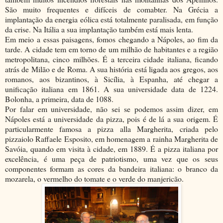
São muito frequentes e difíceis de comabter. Na Grécia a
implantação da energia eólica está totalmente paralisada, em função
da crise. Na Itália a sua implantação também está mais lenta.
Em meio a essas paisagens, fomos chegando a Nápoles, ao fim da
tarde. A cidade tem em torno de um milhão de habitantes e a região
metropolitana, cinco milhões. É a terceira cidade italiana, ficando
atrás de Milão e de Roma. A sua história está ligada aos gregos, aos
romanos, aos bizantinos, à Sicília, à Espanha, até chegar a
unificação italiana em 1861. A sua universidade data de 1224.
Bolonha, a primeira, data de 1088.
Por falar em universidade, não sei se podemos assim dizer, em
Nápoles está a universidade da pizza, pois é de lá a sua origem. É
particularmente famosa a pizza alla Margherita, criada pelo
pizzaiolo Raffaele Esposito, em homenagem a rainha Margherita de
Savóia, quando em visita à cidade, em 1889. É a pizza italiana por
excelência, é uma peça de patriotismo, uma vez que os seus
componentes formam as cores da bandeira italiana: o branco da
mozarela, o vermelho do tomate e o verde do manjericão.